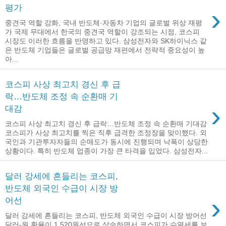
평가
›
중견국 역할 강화, 국내 반도체·자동차 기업의 글로벌 위상 재평
가 국제 무대에서 한국의 중견국 역할이 강조되는 시점, 코스피
시장도 이러한 흐름을 반영하고 있다. 삼성전자와 SK하이닉스 같
은 반도체 기업들은 글로벌 공급망 재편에서 전략적 중요성이 높
아...
코스피 사상 최고치 경신 후 급
락…반도체 조정 속 순환매 기
›
대감
코스피 사상 최고치 경신 후 급락…반도체 조정 속 순환매 기대감
코스피가 사상 최고치를 찍은 직후 급격한 조정장을 맞이했다. 외
국인과 기관투자자들의 순매도가 동시에 진행되며 낙폭이 상당한
상황이다. 특히 반도체 업종이 가장 큰 타격을 입었다. 삼성전자...
달러 강세에 흔들리는 코스피,
반도체 외국인 수급이 시장 방
›
어선
달러 강세에 흔들리는 코스피, 반도체 외국인 수급이 시장 방어선
달러-원 환율이 1,520원선으로 상승하면서 코스피가 수열세를 보