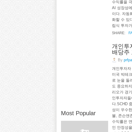
수익률을 극대
AI 성장성
이다. 자동
화할 수 있
립식 투자가
SHARE:
F
개인투자
배당주
By
prfp
개인투자자 
미국 빅테크
로 눈을 돌려
도 중요하지
리오가 경기
인투자자들이
다.SCHD
성이 우수한
Most Popular
블, 존슨앤
수익률은 연
인 안정성을