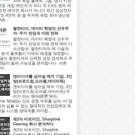
자와 독일 플랙트 그룹, 냉각 시장
로운 게임 체인저'가 되다 🚀 2.4조 원의 빅
단순한 에어컨 회사가 아니다 최근 삼성전자
2조 4천억 원 을 투자해 유럽 최대 냉난방
A...
팔란티어, 데이터 혁명의 선두주
자: 주가 전망과 미래 전략
팔란티어, 데이터 혁명의 선두주
자: 주가 전망과 미래 전략 메타 디
스크립션: 팔란티어의 AI 기술과
 분석 플랫폼이 미래의 패권을 재편합니
이 글은 팔란티어의 강력한 성장 잠재력과 주
000달러 돌파 가능성을 분석합니다. 서론:
...
앤비디아를 넘어설 해자 기업, 3인
방(브로드컴,오라클,데이터독)
앤비디아를 넘어설 해자 기업, 3인
방(브로드컴,오라클,데이터독) 우
리가 아는 해자(經濟 해자,
omic Moat)는 단순 경쟁 우위를 넘어, 타 업
쉽게 넘볼 수 없는 절대적인 진입장벽과 독
기술·시스템·생태계를 의미합...
제2의 비트마인, Sharplink
Gaming 회사 분석하다
제2의 비트마인, Sharplink
Gaming 회사 분석하다 Sharplink