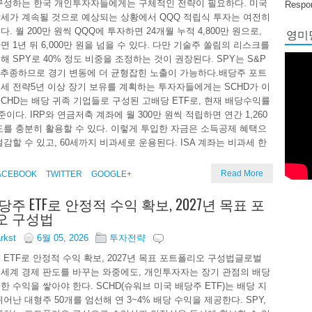
구성하는 한국 개인투자자들에게는 구체적인 전략이 필요하다. 미국
Respon
세가 계속될 것으로 예상되는 상황에서 QQQ 적립식 투자는 여전히
영미당
. 월 200만 원씩 QQQ에 투자하면 24개월 누적 4,800만 원으로,
 1년 뒤 6,000만 원을 넘을 수 있다. 다만 기술주 쏠림의 리스크를
해 SPY로 40% 정도 비중을 조정하는 것이 권장된다. SPY는 S&P
를 추종하므로 경기 변동에 더 균형잡힌 노출이 가능하다.배당주 포트
세 전략5년 이상 장기 보유를 계획하는 투자자들에게는 SCHD가 이
SCHD는 배당 귀족 기업들로 구성된 고배당 ETF로, 현재 배당수익률
수준이다. IRP와 연금저축 계좌에 월 300만 원씩 적립하면 연간 1,260
도를 충분히 활용할 수 있다. 이렇게 투입한 자금은 소득공제 혜택으
절감할 수 있고, 60세까지 비과세로 운용된다. ISA 계좌는 비과세 한
Read More
ACEBOOK
TWITTER
GOOGLE+
주 ETF로 안정적 수익 확보, 2027년 목표 포
오 구성법
arkst
6월 05, 2026
투자전략
 ETF로 안정적 수익 확보, 2027년 목표 포트폴리오 구성법글로벌
세계 경제 판도를 바꾸는 와중에도, 개인투자자는 장기 관점의 배당
한 수익을 쌓아야 한다. SCHD(슈워브 미국 배당주 ETF)는 배당 지
어난 대형주 50개를 엄선해 연 3~4% 배당 수익을 제공한다. SPY,