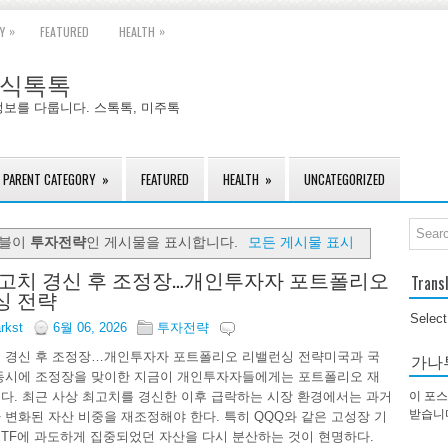
»
»
Y
FEATURED
HEALTH
국주식톡톡
정보를 다룹니다. 스톡톡, 미주톡
PARENT CATEGORY
»
FEATURED
HEALTH
»
UNCATEGORIZED
이블이
투자전략
인 게시물을 표시합니다.
모든 게시물 표시
고치 경신 후 조정장…개인투자자 포트폴리오
Trans
싱 전략
Selec
arkst
6월 06, 2026
투자전략
 경신 후 조정장…개인투자자 포트폴리오 리밸런싱 전략미국과 국
가나
동시에 조정장을 맞이한 지금이 개인투자자들에게는 포트폴리오 재
다. 최근 사상 최고치를 경신한 이후 급락하는 시장 환경에서는 과거
이 포스
받습니
 변화된 자산 비중을 재조정해야 한다. 특히 QQQ와 같은 고성장 기
ETF에 과도하게 집중되었던 자산을 다시 분산하는 것이 현명하다.