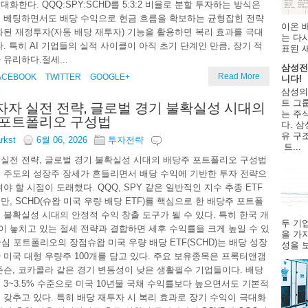
화한다. QQQ:SPY:SCHD를 5:3:2 비율로 분할 투자하는 방식은
에 베팅하면서도 배당 수익으로 현금 흐름을 확보하는 균형잡힌 전략
이온 
화된 재정투자(자동 배당 재투자) 기능을 활용하면 복리 효과를 극대
는 다
다. 특히 AI 기업들의 실적 사이클이 아직 초기 단계인 만큼, 장기 적
표된 
 유리하다.절세...
삼성전
Read More
ACEBOOK
TWITTER
GOOGLE+
니다!
삼성의
자 실전 전략, 글로벌 경기 불확실성 시대의
트 그룹
는 주
 포트폴리오 구성법
다. 삼
유 구
arkst
6월 06, 2026
투자전략
트...
실전 전략, 글로벌 경기 불확실성 시대의 배당주 포트폴리오 구성법
 주도의 성장주 장세가 흔들리면서 배당 수익에 기반한 투자 전략으
야 할 시점이 도래했다. QQQ, SPY 같은 일반적인 지수 추종 ETF
만, SCHD(슈왑 미국 우량 배당 ETF)를 핵심으로 한 배당주 포트폴
 불확실성 시대의 안정적 수익 창출 도구가 될 수 있다. 특히 한국 개
두 기
 놓치고 있는 절세 전략과 결합하면 세후 수익률을 크게 높일 수 있
을 가
 중심 포트폴리오의 장점슈왑 미국 우량 배당 ETF(SCHD)는 배당 성장
성을 보
 미국 대형 우량주 100개를 담고 있다. 주요 보유종목은 프록터앤갬
존슨, 코카콜라 같은 경기 변동성이 낮은 생활필수 기업들이다. 배당
 3~3.5% 수준으로 미국 10년물 국채 수익률보다 높으면서도 기본적
 갖추고 있다. 특히 배당 재투자 시 복리 효과로 장기 수익이 극대화