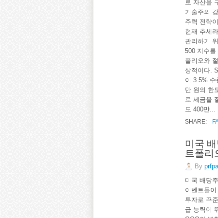
로 자산을 
기술주의 강
주력 전략이다
현재 추세라면
관리하기 위
500 지수
폴리오와 절
상적이다. 
이 3.5% 
만 원의 한
로 세금을 
도 400만...
SHARE:
F
미국 배당
트폴리
By
prfp
미국 배당주
이벤트들이 
투자로 꾸준
급 능력이 뛰