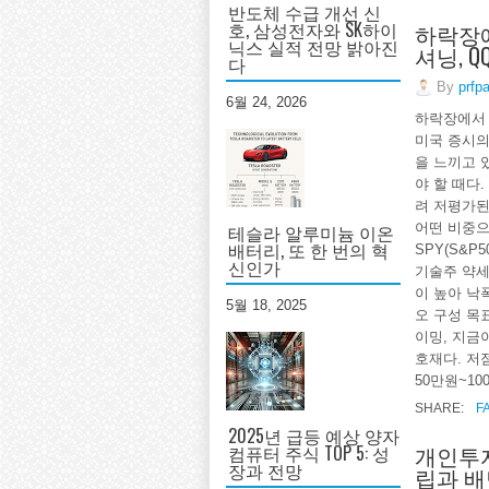
반도체 수급 개선 신
호, 삼성전자와 SK하이
하락장에
닉스 실적 전망 밝아진
셔닝, QQ
다
By
prfp
6월 24, 2026
하락장에서 
미국 증시의
을 느끼고 
야 할 때다
려 저평가된
어떤 비중으
테슬라 알루미늄 이온
배터리, 또 한 번의 혁
SPY(S&P
신인가
기술주 약세
이 높아 낙
5월 18, 2025
오 구성 목
이밍, 지금
호재다. 저
50만원~10
SHARE:
F
2025년 급등 예상 양자
개인투자
컴퓨터 주식 TOP 5: 성
장과 전망
립과 배