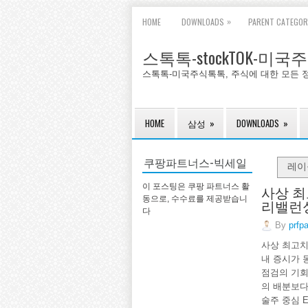
»
HOME
DOWNLOADS
PARENT CATEGOR
스톡톡-stockTOK-미
스톡톡-미국주식톡톡, 주식에 대한 모든 
HOME
삼성
»
DOWNLOADS
»
쿠팡파트너스-빅세일
레
사상 최
이 포스팅은 쿠팡 파트너스 활
동으로, 수수료를 제공받습니
리밸런
다
By
prfp
사상 최고치
내 증시가 
점검의 기회
의 배분보다
술주 중심 