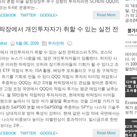
와의 혼합 비율 설정성장주 추구 성향의 투자자라면 SCHD와 QQQ의
의 '새
또는 6:4로 운용하는...
딜, 
Read More
ACEBOOK
TWITTER
GOOGLE+
가 약 
공조(HV
락장에서 개인투자자가 취할 수 있는 실전 전
arkst
6월 06, 2026
투자전략
에서 개인투자자가 취할 수 있는 실전 전략코스피 5.5%, 코스닥
데이터
락이라는 뉴스가 나왔을 때, 많은 개인투자자들이 당황한다. 하지만 시
다. 
가 1
은 이러한 하락장이 오히려 장기투자자들의 기회가 될 수 있다고 조
팔란티어
 ETF 적립식 투자, ISA 활용, 배당주 포트폴리오 구성 등 구체적인
 위기를 기회로 만들 수 있다.QQQ 적립식 투자의 타이밍 재검토나
 추종하는 QQQ는 최근 3개월 하락장에서도 관심을 받아온 종목이
같은 고점 조정 국면에서 QQQ의 적립식 투가는 평균 매입가를 낮추는
다. 월 50만원씩 적립하던 투자자라면, 현재처럼 하락장이 이어질
0만원으로 늘려서 더 많은 저가 물량을 확보하는 것을 고려할 가치가 있
Econ
활용한 S&P500 분할 매수S&P500을 추종하는 SPY는 나스닥 기술주
체가 
보적 
다 상대적으로 방어 특성이 강하다. 현재 같은 시장 약세 국면에서는
존 나스닥 비중보다 높이는 리밸런싱이 효과적이다. 일시금으로 한번
다는 2주...
Read More
ACEBOOK
TWITTER
GOOGLE+