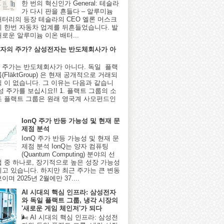
한 번의 혁신인가 General: 테슬라
가 다시 판을 흔들다 – 알루미늄
배터리의 등장 테슬라의 CEO 엘론 머스크
시 한번 자동차 업계를 뒤흔들었습니다. 발
새로운 알루미늄 이온 배터...
자의 주가? 삼성전자는 반도체회사가 아
 주가는 반도체회사가 아니다. 독일 플랙
(FläktGroup) 은 현재 공개적으로 거래되
식 이 없습니다. 그 이유는 다음과 같습니
성 주가를 보십시요!! 1. 플랙트 그룹의 소
조 플랙트 그룹은 원래 영국계 사모펀드인
IonQ 주가 반등 가능성 및 현재 문
제점 분석
IonQ 주가 반등 가능성 및 현재 문
제점 분석 IonQ는 양자 컴퓨팅
(Quantum Computing) 분야의 선
업 중 하나로, 장기적으로 높은 성장 가능성
지고 있습니다. 하지만 최근 주가는 큰 변동
이며 2025년 2월에만 37....
AI 시대의 핵심 인프라: 삼성전자
와 독일 플랙트 그룹, 냉각 시장의
'새로운 게임 체인저'가 되다
🌬️ AI 시대의 핵심 인프라: 삼성전