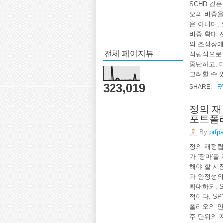
SCHD 같은
오의 비중을
은 아니며, 
비중 확대 
의 조정장에
전체 페이지뷰
적립식으로 
중단하고, 대
고려할 수 있
323,019
SHARE:
F
정의 재
포트폴
By
prfp
정의 재정립
가 '장마'
해야 할 시
과 안정성의 
확대하되, 
적이다. S
폴리오의 안
주 단위의 