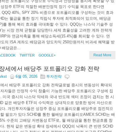
행하는 포트폴리오 구성으로 수익성과 안정성을 동시에 확보할 수 있
와 성장주 ETF의 적절한 배분안정적 장기 수익을 목표로 한다면
%, QQQ 40%, SPY 20% 비중으로 포트폴리오를 구성하는 것이 효과
CHD는 월급을 통한 정기 적립식 투자에 최적화되어 있으며, 배당금
IP)를 통해 복리 효과를 극대화할 수 있다. QQQ는 나스닥 기술주 성
PY는 시장 전체 균형을 담당한다.세제 효율성을 고려한 계좌 전략개
IRP와 연금저축을 통해 배당소득세(15.4%)를 회피할 수 있다. 연
 한도의 ISA 계좌도 배당금과 양도차익 250만원까지 비과세 혜택을 받
D 배당금은...
Read More
ACEBOOK
TWITTER
GOOGLE+
장세에서 배당주 포트폴리오 강화 전략
arkst
6월 05, 2026
투자전략
에서 배당주 포트폴리오 강화 전략글로벌 증시의 변동성이 확대되
자자들은 안정적 수익 창출이 가능한 배당주 포트폴리오 구성에 집
. 미국 증시의 나스닥 약세와 국내 반도체 섹터 조정이 겹치는 현 시
HD 같은 배당주 ETF의 수익력은 상대적으로 양호한 방어 자산으로
있다. 개인투자자들은 성장주 중심 포트폴리오를 배당주로 점진적으
할 필요가 있다.SCHD를 통한 월배당 포트폴리오AMEX:SCHD는 배
.5% 수준의 고배당 저변동성 ETF로, 월 배당금을 통한 현금흐름 창
다. 현재 같은 변동성 확대 장세에서 QQQ의 낙폭이 큰 반면 SCHD