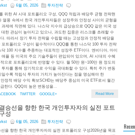
arkst
6월 05, 2026
투자전략
 위한 AI 시대 포트폴리오 구성, QQQ 적립과 배당주 균형 전략현
투자 열풍 속에서 한국 개인투자자들은 성장주와 안정성 사이의 균형을
 과제에 직면해 있다. 나스닥 지수의 급상승으로 QQQ 같은 미국 성
에 대한 관심이 높아지고 있으나, 과도한 집중은 리스크를 초래할 수
다. 따라서 장기 투자 전략을 수립할 때는 고성장과 안정적 배당을
 포트폴리오 구성이 필수적이다.QQQ를 통한 나스닥 100 투자 전략
스닥 100 지수를 추종하는 대표적인 성장주 ETF이다. 엔비디아, 마이
 애플 등 미국의 주요 기술주들이 편입되어 있으며, AI 시대의 수혜
적으로 포트폴리오에 반영할 수 있다. 월 50만 원~100만 원 정도의
 투자를 통해 장기적으로 수익을 극대화할 수 있다. 특히 주가 변동
기일수록 적립식 투자의 가치가 높아진다는 점을 명심해야 한
로 안정적 배당 수익 확보SCHD는 배당주 중심의 미국 ETF로서 월간
급한다. QQQ의 높은 변동성을...
Read More
ACEBOOK
TWITTER
GOOGLE+
년 결승선을 향한 한국 개인투자자의 실전 포트
 구성
arkst
6월 05, 2026
투자전략
Recen
결승선을 향한 한국 개인투자자의 실전 포트폴리오 구성2026년을 목표