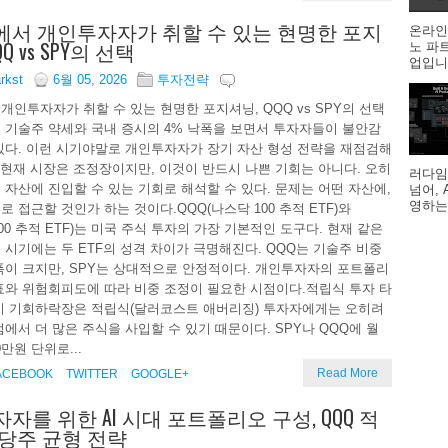
서 개인투자자가 취할 수 있는 현명한 포지
온라인
Q vs SPY의 선택
노 파
업입니다
arkst
6월 05, 2026
투자전략
개인투자자가 취할 수 있는 현명한 포지셔닝, QQQ vs SPY의 선택
 기술주 약세와 국내 증시의 4% 낙폭을 보면서 투자자들이 불안감
있다. 이런 시기야말로 개인투자자가 장기 자산 형성 전략을 재점검해
. 현재 시장은 조정장이지만, 이것이 반드시 나쁜 기회는 아니다. 오히
러다임
 자산에 진입할 수 있는 기회로 해석할 수 있다. 문제는 어떤 자산에,
넘어,
영하는
로 접근할 것인가 하는 것이다.QQQ(나스닥 100 추적 ETF)와
500 추적 ETF)는 미국 주식 투자의 가장 기본적인 도구다. 현재 같은
 시기에는 두 ETF의 성격 차이가 극명해진다. QQQ는 기술주 비중
폭이 크지만, SPY는 상대적으로 안정적이다. 개인투자자의 포트폴리
표와 위험회피도에 따라 비중 조정이 필요한 시점이다.적립식 투자 타
이 기회하락장은 적립식(달러코스트 애버리징) 투자자에게는 오히려
점에서 더 많은 주식을 사입할 수 있기 때문이다. SPY나 QQQ에 월
0만원 단위로...
Read More
ACEBOOK
TWITTER
GOOGLE+
자를 위한 AI 시대 포트폴리오 구성, QQQ 적
당주 균형 전략