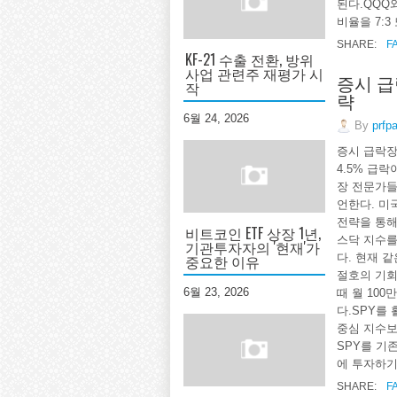
된다.QQQ
비율을 7:3 
SHARE:
F
KF-21 수출 전환, 방위
사업 관련주 재평가 시
증시 급
작
략
6월 24, 2026
By
prfp
증시 급락장
4.5% 급
장 전문가들
언한다. 미국
전략을 통해
비트코인 ETF 상장 1년,
스닥 지수를
기관투자자의 '현재'가
다. 현재 
중요한 이유
절호의 기회
6월 23, 2026
때 월 10
다.SPY를 
중심 지수보
SPY를 기
에 투자하기보
SHARE:
F