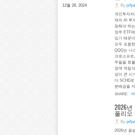
By
prfp
12월 28, 2024
개인투자자를
재의 AI 
맞춰야 하는
장주 ETF
있기 때문이
모두 포함한
QQQ는 나
크로소프트,
주들을 효율
정액 적립식
성이 큰 시
다.SCHD
분배금을 지
SHARE:
F
2026
폴리오
By
prfp
2026년 