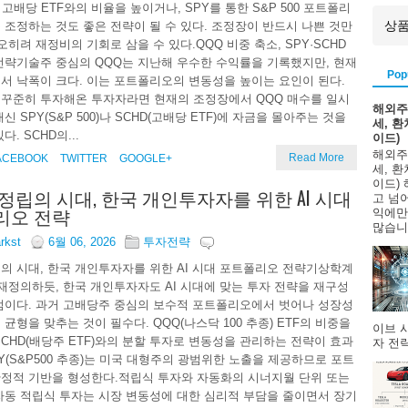
 고배당 ETF와의 비율을 높이거나, SPY를 통한 S&P 500 포트폴리
 조정하는 것도 좋은 전략이 될 수 있다. 조정장이 반드시 나쁜 것만
오히려 재정비의 기회로 삼을 수 있다.QQQ 비중 축소, SPY·SCHD
전략기술주 중심의 QQQ는 지난해 우수한 수익률을 기록했지만, 현재
Pop
서 낙폭이 크다. 이는 포트폴리오의 변동성을 높이는 요인이 된다.
꾸준히 투자해온 투자자라면 현재의 조정장에서 QQQ 매수를 일시
해외주
신 SPY(S&P 500)나 SCHD(고배당 ETF)에 자금을 몰아주는 것을
세, 
다. SCHD의...
이드)
해외주
Read More
ACEBOOK
TWITTER
GOOGLE+
세, 
이드)
정립의 시대, 한국 개인투자자를 위한 AI 시대
고 넘
리오 전략
익에만
많습니다
arkst
6월 06, 2026
투자전략
의 시대, 한국 개인투자자를 위한 AI 시대 포트폴리오 전략기상학계
를 재정의하듯, 한국 개인투자자도 AI 시대에 맞는 투자 전략을 재구성
점이다. 과거 고배당주 중심의 보수적 포트폴리오에서 벗어나 성장성
균형을 맞추는 것이 필수다. QQQ(나스닥 100 추종) ETF의 비중을
이브 
SCHD(배당주 ETF)와의 분할 투자로 변동성을 관리하는 전략이 효과
자 전략
PY(S&P500 추종)는 미국 대형주의 광범위한 노출을 제공하므로 포트
정적 기반을 형성한다.적립식 투자와 자동화의 시너지월 단위 또는
자동 적립식 투자는 시장 변동성에 대한 심리적 부담을 줄이면서 장기