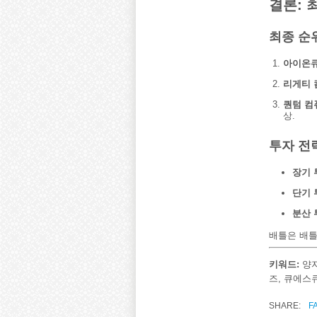
결론: 
최종 순
아이온큐 
리게티 컴
퀀텀 컴퓨
상.
투자 전
장기 
단기 
분산 
배틀은 배틀
키워드:
양자
즈, 큐에스큐
SHARE:
F