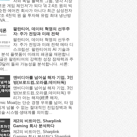
자와 독일 플랙트 그룹, 냉각 시장
로운 게임 체인저'가 되다 🚀 2.4조 원의 빅
단순한 에어컨 회사가 아니다 최근 삼성전자
2조 4천억 원 을 투자해 유럽 최대 냉난방
A...
팔란티어, 데이터 혁명의 선두주
자: 주가 전망과 미래 전략
팔란티어, 데이터 혁명의 선두주
자: 주가 전망과 미래 전략 메타 디
스크립션: 팔란티어의 AI 기술과
 분석 플랫폼이 미래의 패권을 재편합니
이 글은 팔란티어의 강력한 성장 잠재력과 주
000달러 돌파 가능성을 분석합니다. 서론:
...
앤비디아를 넘어설 해자 기업, 3인
방(브로드컴,오라클,데이터독)
앤비디아를 넘어설 해자 기업, 3인
방(브로드컴,오라클,데이터독) 우
리가 아는 해자(經濟 해자,
omic Moat)는 단순 경쟁 우위를 넘어, 타 업
쉽게 넘볼 수 없는 절대적인 진입장벽과 독
기술·시스템·생태계를 의미합...
제2의 비트마인, Sharplink
Gaming 회사 분석하다
제2의 비트마인, Sharplink
Gaming 회사 분석하다 Sharplink