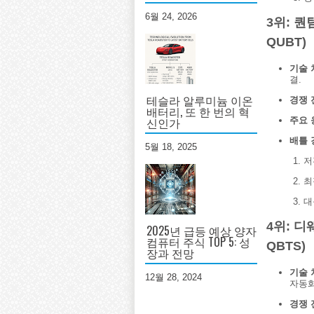
6월 24, 2026
3위: 퀀텀
QUBT)
기술 
결.
테슬라 알루미늄 이온
경쟁 
배터리, 또 한 번의 혁
신인가
주요 
배틀 
5월 18, 2025
저
최
대
4위: 디웨
2025년 급등 예상 양자
컴퓨터 주식 TOP 5: 성
QBTS)
장과 전망
기술 
12월 28, 2024
자동화
경쟁 