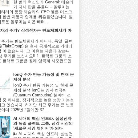
한 번의 혁신인가 General: 테슬라
가 다시 판을 흔들다 – 알루미늄
배터리의 등장 테슬라의 CEO 엘론 머스크
시 한번 자동차 업계를 뒤흔들었습니다. 발
새로운 알루미늄 이온 배터...
자의 주가? 삼성전자는 반도체회사가 아
 주가는 반도체회사가 아니다. 독일 플랙
(FläktGroup) 은 현재 공개적으로 거래되
식 이 없습니다. 그 이유는 다음과 같습니
성 주가를 보십시요!! 1. 플랙트 그룹의 소
조 플랙트 그룹은 원래 영국계 사모펀드인
IonQ 주가 반등 가능성 및 현재 문
제점 분석
IonQ 주가 반등 가능성 및 현재 문
제점 분석 IonQ는 양자 컴퓨팅
(Quantum Computing) 분야의 선
업 중 하나로, 장기적으로 높은 성장 가능성
지고 있습니다. 하지만 최근 주가는 큰 변동
이며 2025년 2월에만 37....
AI 시대의 핵심 인프라: 삼성전자
와 독일 플랙트 그룹, 냉각 시장의
'새로운 게임 체인저'가 되다
🌬️ AI 시대의 핵심 인프라: 삼성전