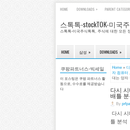
»
HOME
DOWNLOADS
PARENT CATEGOR
스톡톡-stockTOK-미
스톡톡-미국주식톡톡, 주식에 대한 모든 
HOME
삼성
»
DOWNLOADS
»
쿠팡파트너스-빅세일
Home
»
디
자 컴퓨터
대는 양자 
이 포스팅은 쿠팡 파트너스 활
동으로, 수수료를 제공받습니
다시 시
다
배틀 분
By
prfp
다시 시
틀 분석