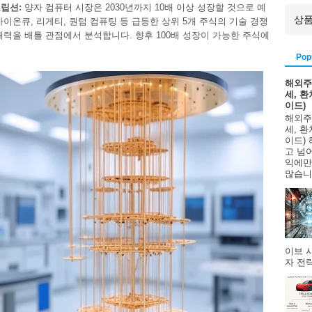
립션:
양자 컴퓨터 시장은 2030년까지 10배 이상 성장할 것으로 예
아이온큐, 리게티, 퀀텀 컴퓨팅 등 급등한 상위 5개 주식의 기술 경쟁
재력을 배틀 관점에서 분석합니다. 향후 100배 성장이 가능한 주식에
.
Pop
해외주
세, 
이드)
해외주
세, 
이드)
고 넘
익에만
많습니다
이브 
자 전략