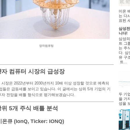
이온 
는 다
표된 
삼성전
니다!
삼성의
트 그룹
양자컴퓨팅
는 주
다. 삼
유 구
트...
양자 컴퓨터 시장의 급성장
 시장은 2022년부터 2030년까지 10배 이상 성장할 것으로 예측되
기업들은 급등세를 보이고 있습니다. 이 글에서는 상위 5개 기업의 기
두 기
투자 전망을 배틀 형식으로 평가해보겠습니다.
을 가
성을 보
상위 5개 주식 배틀 분석
온큐 (IonQ, Ticker: IONQ)