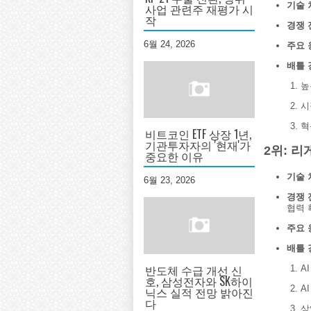
기술 
사업 관련주 재평가 시
작
경쟁 
6월 24, 2026
주요 
배틀 
높
시
혁
비트코인 ETF 상장 1년,
기관투자자의 '현재'가
2위: 리게
중요한 이유
기술 
6월 23, 2026
경쟁 
협력 
주요 
배틀 
반도체 수급 개선 신
A
호, 삼성전자와 SK하이
A
닉스 실적 전망 밝아진
다
상