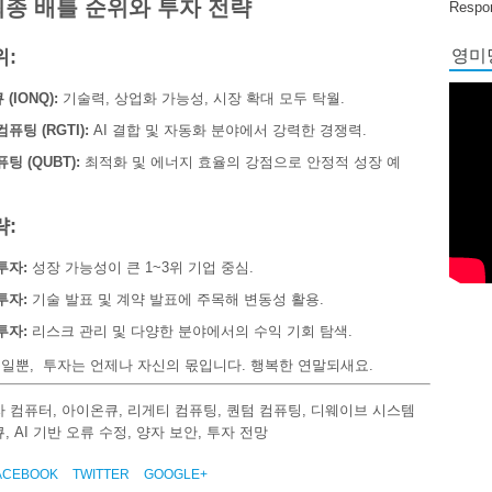
최종 배틀 순위와 투자 전략
Respon
영미당
위:
(IONQ):
기술력, 상업화 가능성, 시장 확대 모두 탁월.
퓨팅 (RGTI):
AI 결합 및 자동화 분야에서 강력한 경쟁력.
팅 (QUBT):
최적화 및 에너지 효율의 강점으로 안정적 성장 예
략:
투자:
성장 가능성이 큰 1~3위 기업 중심.
투자:
기술 발표 및 계약 발표에 주목해 변동성 활용.
투자:
리스크 관리 및 다양한 분야에서의 수익 기회 탐색.
일뿐, 투자는 언제나 자신의 몫입니다. 행복한 연말되새요.
 컴퓨터, 아이온큐, 리게티 컴퓨팅, 퀀텀 컴퓨팅, 디웨이브 시스템
, AI 기반 오류 수정, 양자 보안, 투자 전망
ACEBOOK
TWITTER
GOOGLE+