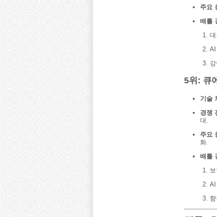
주요 
배틀 
대
A
강
5위: 큐에
기술 
경쟁 
대.
주요 
화.
배틀 
보
A
향