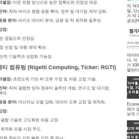
차별점:
이온 트랩 방식으로 높은 정확도와 안정성 제공.
의 '새
딜, 
전략:
AI와 바이오 융합 응용 확대, 정부 및 대기업 계약 강화.
가 약 
응용 분야:
바이오 데이터 분석, 금융 및 AI 최적화 솔루션.
공조(HV
강점:
은 정밀도와 안정성.
장 선점 및 대형 계약 확보.
데이터
신적 기술력과 상업화 가능성.
다. 
가 1
티 컴퓨팅 (Rigetti Computing, Ticker: RGTI)
팔란티어
차별점:
초전도체 기반 AI 오류 수정 및 자동 교정 기술.
전략:
AI와 결합한 양자 컴퓨터 솔루션 개발, 연구소 및 대기업
확대.
응용 분야:
머신러닝 모델 강화, 데이터 오류 교정 및 최적화.
Econ
체가 
강점:
보적 
I 결합 기술로 고도화된 자동 교정.
I 최적화 모델 시장 주도.
업화 준비가 가장 빠른 기업 중 하나.