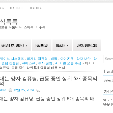
»
»
Y
FEATURED
HEALTH
국주식톡톡
정보를 다룹니다. 스톡톡, 미주톡
PARENT CATEGORY
»
FEATURED
HEALTH
»
UNCATEGORIZED
웨이브 시스템즈
,
리게티 컴퓨팅
,
배틀
,
아이온큐
,
양자 보안
,
양
,
퀀텀 컴퓨팅
,
큐에스큐
,
투자 전망
,
AI 기반 오류 수정
» 다시 시
컴퓨팅, 급등 중인 상위 5개 종목의 배틀 분석
Trans
대는 양자 컴퓨팅, 급등 중인 상위 5개 종목의
Selec
석
가나
arkst
12월 25, 2024
대는 양자 컴퓨팅, 급등 중인 상위 5개 종목의 배
이 포스
받습니