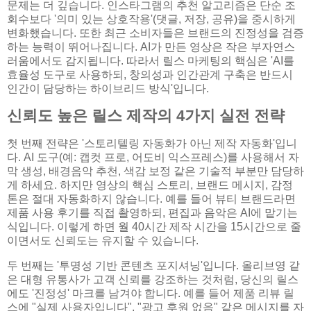
문제는 더 깊습니다. 인스타그램의 추천 알고리즘은 단순 조
회수보다 '의미 있는 상호작용'(댓글, 저장, 공유)을 중시하게
변화했습니다. 또한 최근 소비자들은 브랜드의 진정성을 검증
하는 능력이 뛰어나집니다. AI가 만든 영상은 작은 부자연스
러움에서도 감지됩니다. 따라서 릴스 마케팅의 핵심은 'AI를
효율성 도구로 사용하되, 창의성과 인간관계 구축은 반드시
인간이 담당하는 하이브리드 방식'입니다.
신뢰도 높은 릴스 제작의 4가지 실전 전략
첫 번째 전략은 '스토리텔링 자동화가 아닌 제작 자동화'입니
다. AI 도구(예: 캡컷 프로, 어도비 익스프레스)를 사용해서 자
막 생성, 배경음악 추천, 색감 보정 같은 기술적 부분만 담당하
게 하세요. 하지만 영상의 핵심 스토리, 브랜드 메시지, 감정
톤은 절대 자동화하지 않습니다. 예를 들어 뷰티 브랜드라면
제품 사용 후기를 직접 촬영하되, 편집과 음악은 AI에 맡기는
식입니다. 이렇게 하면 월 40시간 제작 시간을 15시간으로 줄
이면서도 신뢰도는 유지할 수 있습니다.
두 번째는 '투명성 기반 콘텐츠 포지셔닝'입니다. 올리브영 같
은 대형 유통사가 고객 신뢰를 강조하는 것처럼, 당신의 릴스
에도 '진정성' 마크를 남겨야 합니다. 예를 들어 제품 리뷰 릴
스에 "실제 사용자입니다", "광고 후원 없음" 같은 메시지를 자