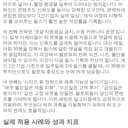
막으로 넣거나, 촬영 환경을 일부러 드러내는 방식입니다. 비
하인드 콘텐츠도 신뢰도를 높이는 강력한 도구인데, 완벽하게
편집된 영상보다 '1인기업의 실제 일상', '제작 과정의 시행착
오'를 보여주는 릴스가 훨씬 높은 저장률을 기록합니다.
세 번째 전략은 '댓글 자동응답 금지, 수동 커뮤니티 운영'입니
다. 일부 마케터들이 AI 챗봇을 사용해 자동으로 댓글에 응답
하려 하지만, 이는 신뢰도를 급격히 떨어뜨립니다. 대신 매일
아침 30분을 정해서 릴스에 달린 댓글을 직접 읽고 개별적으
로 응답하세요. 이 과정에서 팔로워의 진짜 의견, 니즈, 불만을
파악할 수 있으며, 이것이 다음 릴스 기획의 자산이 됩니다. 개
인 1인기업 기준으로 일주일에 3개 릴스를 올릴 때, 이 30분의
투자만으로도 팔로워 충성도는 눈에 띄게 상승합니다.
네 번째는 '시리즈 화 전략으로 예측 가능성 높이기'입니다.
"매주 월요일은 제품 리뷰", "수요일은 고객 후기", "금요일은
뒷이야기" 같은 고정 포맷을 만들면, 팔로워들이 당신의 콘텐
츠를 기대하게 됩니다. 이런 패턴은 알고리즘에도 긍정적으로
작용하며, 무엇보다 제작 계획을 자동화하기 쉬워져 AI 도구
와의 연계도 효율적입니다.
실제 적용 사례와 성과 지표