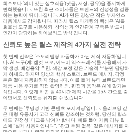
회수보다 '의미 있는 상호작용'(댓글, 저장, 공유)을 중시하게
변화했습니다. 또한 최근 소비자들은 브랜드의 진정성을 검증
하는 능력이 뛰어나집니다. AI가 만든 영상은 작은 부자연스
러움에서도 감지됩니다. 따라서 릴스 마케팅의 핵심은 'AI를
효율성 도구로 사용하되, 창의성과 인간관계 구축은 반드시
인간이 담당하는 하이브리드 방식'입니다.
신뢰도 높은 릴스 제작의 4가지 실전 전략
첫 번째 전략은 '스토리텔링 자동화가 아닌 제작 자동화'입니
다. AI 도구(예: 캡컷 프로, 어도비 익스프레스)를 사용해서 자
막 생성, 배경음악 추천, 색감 보정 같은 기술적 부분만 담당하
게 하세요. 하지만 영상의 핵심 스토리, 브랜드 메시지, 감정
톤은 절대 자동화하지 않습니다. 예를 들어 뷰티 브랜드라면
제품 사용 후기를 직접 촬영하되, 편집과 음악은 AI에 맡기는
식입니다. 이렇게 하면 월 40시간 제작 시간을 15시간으로 줄
이면서도 신뢰도는 유지할 수 있습니다.
두 번째는 '투명성 기반 콘텐츠 포지셔닝'입니다. 올리브영 같
은 대형 유통사가 고객 신뢰를 강조하는 것처럼, 당신의 릴스
에도 '진정성' 마크를 남겨야 합니다. 예를 들어 제품 리뷰 릴
스에 "실제 사용자입니다", "광고 후원 없음" 같은 메시지를 자
막으로 넣거나, 촬영 환경을 일부러 드러내는 방식입니다. 비