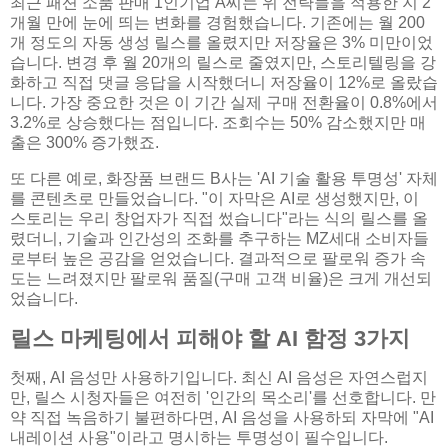
최근 패션 소품 판매 1인기업 A씨는 위 전략들을 적용한 지 2
개월 만에 눈에 띄는 변화를 경험했습니다. 기존에는 월 200
개 정도의 자동 생성 릴스를 올렸지만 저장율은 3% 미만이었
습니다. 변경 후 월 20개의 릴스로 줄였지만, 스토리텔링을 강
화하고 직접 댓글 응답을 시작했더니 저장율이 12%로 올랐습
니다. 가장 중요한 것은 이 기간 실제 구매 전환율이 0.8%에서
3.2%로 상승했다는 점입니다. 조회수는 50% 감소했지만 매
출은 300% 증가했죠.
또 다른 예로, 화장품 브랜드 B사는 'AI 기술 활용 투명성' 자체
를 콘텐츠로 만들었습니다. "이 자막은 AI로 생성했지만, 이
스토리는 우리 창업자가 직접 썼습니다"라는 식의 릴스를 올
렸더니, 기술과 인간성의 조화를 추구하는 MZ세대 소비자들
로부터 높은 공감을 얻었습니다. 결과적으로 팔로워 증가 속
도는 느려졌지만 팔로워 품질(구매 고객 비율)은 크게 개선되
었습니다.
릴스 마케팅에서 피해야 할 AI 함정 3가지
첫째, AI 음성만 사용하기입니다. 최신 AI 음성은 자연스럽지
만, 릴스 시청자들은 여전히 '인간의 목소리'를 선호합니다. 만
약 직접 녹음하기 불편하다면, AI 음성을 사용하되 자막에 "AI
내레이션 사용"이라고 명시하는 투명성이 필수입니다.