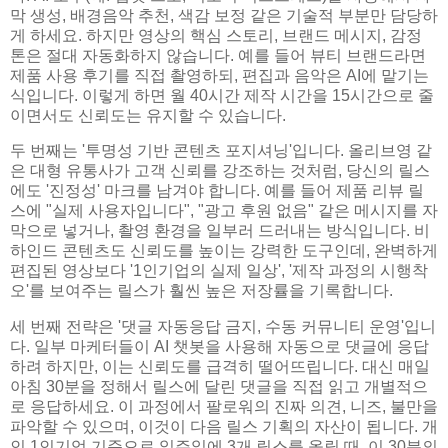
막 생성, 배경음악 추천, 색감 보정 같은 기술적 부분만 담당하
게 하세요. 하지만 영상의 핵심 스토리, 브랜드 메시지, 감정
톤은 절대 자동화하지 않습니다. 예를 들어 뷰티 브랜드라면
제품 사용 후기를 직접 촬영하되, 편집과 음악은 AI에 맡기는
식입니다. 이렇게 하면 월 40시간 제작 시간을 15시간으로 줄
이면서도 신뢰도는 유지할 수 있습니다.
두 번째는 '투명성 기반 콘텐츠 포지셔닝'입니다. 올리브영 같
은 대형 유통사가 고객 신뢰를 강조하는 것처럼, 당신의 릴스
에도 '진정성' 마크를 남겨야 합니다. 예를 들어 제품 리뷰 릴
스에 "실제 사용자입니다", "광고 후원 없음" 같은 메시지를 자
막으로 넣거나, 촬영 환경을 일부러 드러내는 방식입니다. 비
하인드 콘텐츠도 신뢰도를 높이는 강력한 도구인데, 완벽하게
편집된 영상보다 '1인기업의 실제 일상', '제작 과정의 시행착
오'를 보여주는 릴스가 훨씬 높은 저장률을 기록합니다.
세 번째 전략은 '댓글 자동응답 금지, 수동 커뮤니티 운영'입니
다. 일부 마케터들이 AI 챗봇을 사용해 자동으로 댓글에 응답
하려 하지만, 이는 신뢰도를 급격히 떨어뜨립니다. 대신 매일
아침 30분을 정해서 릴스에 달린 댓글을 직접 읽고 개별적으
로 응답하세요. 이 과정에서 팔로워의 진짜 의견, 니즈, 불만을
파악할 수 있으며, 이것이 다음 릴스 기획의 자산이 됩니다. 개
인 1인기업 기준으로 일주일에 3개 릴스를 올릴 때, 이 30분의