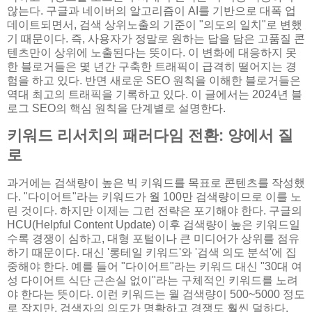
않는다. 구글과 네이버의 알고리즘이 AI를 기반으로 대폭 업
데이트되면서, 검색 상위노출의 기준이 "의도의 일치"로 변했
기 때문이다. 즉, 사용자가 정말로 원하는 답을 담은 고품질 콘
텐츠만이 상위에 노출된다는 뜻이다. 이 변화에 대응하지 못
한 블로거들은 몇 년간 구축한 트래픽이 급격히 떨어지는 경
험을 하고 있다. 반면 새로운 SEO 원칙을 이해한 블로거들은
역대 최고의 트래픽을 기록하고 있다. 이 글에서는 2024년 블
로그 SEO의 핵심 원칙을 단계별로 설명한다.
키워드 리서치의 패러다임 전환: 양에서 질
로
과거에는 검색량이 높은 빅 키워드를 목표로 콘텐츠를 작성했
다. "다이어트"라는 키워드가 월 100만 검색량이므로 이를 노
린 것이다. 하지만 이제는 그런 전략은 포기해야 한다. 구글의
HCU(Helpful Content Update) 이후 검색량이 높은 키워드일
수록 경쟁이 심하고, 대형 포털이나 큰 미디어가 상위를 점유
하기 때문이다. 대신 '롱테일 키워드'와 '검색 의도 분석'에 집
중해야 한다. 예를 들어 "다이어트"라는 키워드 대신 "30대 여
성 다이어트 식단 근손실 없이"라는 구체적인 키워드를 노려
야 한다는 뜻이다. 이런 키워드는 월 검색량이 500~5000 정도
로 작지만, 검색자의 의도가 명확하고 경쟁도 훨씬 덜하다.