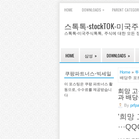
»
HOME
DOWNLOADS
PARENT CATEGOR
스톡톡-stockTOK-미
스톡톡-미국주식톡톡, 주식에 대한 모든 
HOME
삼성
»
DOWNLOADS
»
쿠팡파트너스-빅세일
Home
»
투
배당주 포
이 포스팅은 쿠팡 파트너스 활
희망 고
동으로, 수수료를 제공받습니
과 배당
다
By
prfp
'희망
···