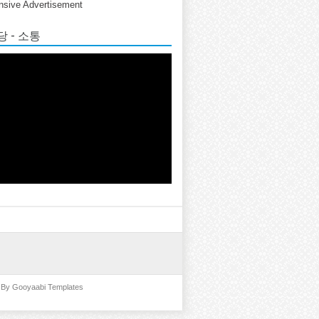
sive Advertisement
 - 소통
d By
Gooyaabi Templates