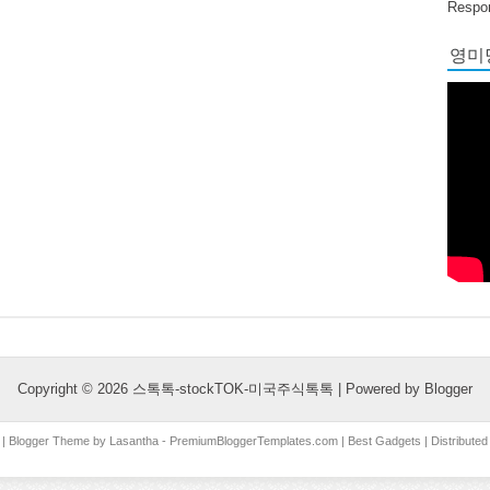
Respon
영미당
Copyright ©
2026
스톡톡-stockTOK-미국주식톡톡
| Powered by
Blogger
| Blogger Theme by
Lasantha
-
PremiumBloggerTemplates.com
|
Best Gadgets
| Distribute