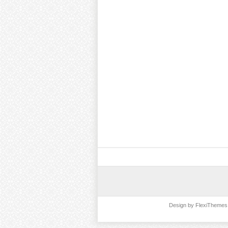
Design by
FlexiThemes