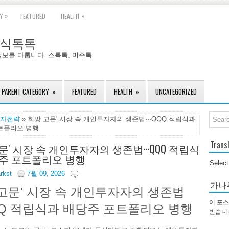
»
»
Y
FEATURED
HEALTH
국주식톡톡
정보를 다룹니다. 스톡톡, 미주톡
PARENT CATEGORY
»
FEATURED
HEALTH
»
UNCATEGORIZED
자전략
» 희망 고문' 시장 속 개인투자자의 생존법···QQQ 적립식과
트폴리오 병행
Trans
문' 시장 속 개인투자자의 생존법···QQQ 적립식
주 포트폴리오 병행
Selec
arkst
7월 09, 2026
가나
 고문' 시장 속 개인투자자의 생존법
이 포스
QQQ 적립식과 배당주 포트폴리오 병행
받습니