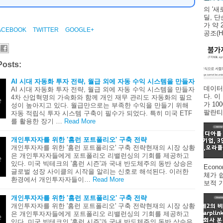
의 '새
딜, 
가 약 
ACEBOOK
TWITTER
GOOGLE+
공조(HV
Posts:
AI 시대 자동화 투자 전략, 월급 외에 자동 수익 시스템을 만들자
데이터
AI 시대 자동화 투자 전략, 월급 외에 자동 수익 시스템을 만들자
다. 
4차 산업혁명의 가속화와 함께 개인 재무 관리도 자동화의 필요
가 1
성이 높아지고 있다. 월급만으로는 부족한 수익을 만들기 위해
팔란티어
자동 적립식 투자 시스템 구축이 필수가 되었다. 특히 미국 ETF
를 활용한 장기 …
Read More
개인투자자를 위한 '홈런 포트폴리오' 구축 전략
개인투자자를 위한 '홈런 포트폴리오' 구축 전략현재의 시장 상황
은 개인투자자들에게 포트폴리오 리밸런싱의 기회를 제공하고
있다. 미국 빅테크의 '홈런 시즌'과 국내 반도체주의 동반 상승은
Econ
글로벌 성장 사이클의 시작을 알리는 신호로 해석된다. 이러한
체가 
환경에서 개인투자자들이…
Read More
보적 
개인투자자를 위한 '홈런 포트폴리오' 구축 전략
개인투자자를 위한 '홈런 포트폴리오' 구축 전략현재의 시장 상황
은 개인투자자들에게 포트폴리오 리밸런싱의 기회를 제공하고
있다. 미국 빅테크의 '홈런 시즌'과 국내 반도체주의 동반 상승은