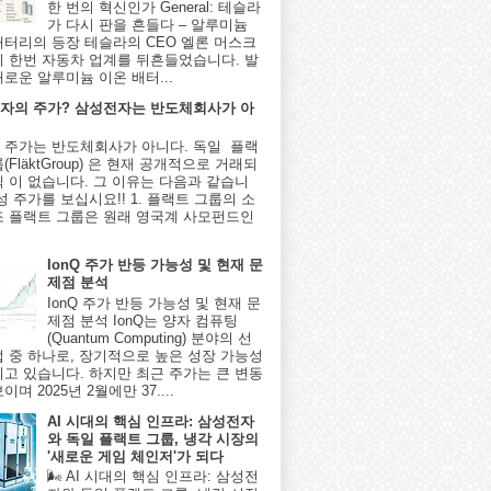
한 번의 혁신인가 General: 테슬라
가 다시 판을 흔들다 – 알루미늄
배터리의 등장 테슬라의 CEO 엘론 머스크
시 한번 자동차 업계를 뒤흔들었습니다. 발
새로운 알루미늄 이온 배터...
자의 주가? 삼성전자는 반도체회사가 아
 주가는 반도체회사가 아니다. 독일 플랙
(FläktGroup) 은 현재 공개적으로 거래되
식 이 없습니다. 그 이유는 다음과 같습니
성 주가를 보십시요!! 1. 플랙트 그룹의 소
조 플랙트 그룹은 원래 영국계 사모펀드인
IonQ 주가 반등 가능성 및 현재 문
제점 분석
IonQ 주가 반등 가능성 및 현재 문
제점 분석 IonQ는 양자 컴퓨팅
(Quantum Computing) 분야의 선
업 중 하나로, 장기적으로 높은 성장 가능성
지고 있습니다. 하지만 최근 주가는 큰 변동
이며 2025년 2월에만 37....
AI 시대의 핵심 인프라: 삼성전자
와 독일 플랙트 그룹, 냉각 시장의
'새로운 게임 체인저'가 되다
🌬️ AI 시대의 핵심 인프라: 삼성전