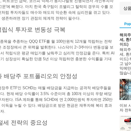
, 비트코인 급락, 코스피 약세가 동시다발로 진행되면서 개인투자자
 고문'에 빠졌다. 마치 한국 축구팀이 조별리그 탈락의 경우의 수를 모
것처럼 투자자들도 매수와 매도의 악순환 속에 심리전을 겪고 있다.
 생존하려면 장기 관점의 체계적 전략이 필수다.
Pop
적립식 투자로 변동성 극복
해외주
세, 
 종목을 추종하는 QQQ ETF를 월 100만원씩 12개월 적립하는 전략
이드)
은 조정장에서 큰 위력을 발휘한다. 나스닥이 2~3주마다 변동성을 보
해외주
서 적립식은 평균 매입가를 낮춰주고 심리적 안정감을 준다. 특히 AI
세, 
기 성장성이 확실한 만큼 5년 이상 적립하면 충분한 수익률을 기대
이드)
고 넘
익에만
많습니다
와 배당주 포트폴리오의 안정성
성장주 ETF인 SCHD는 매월 배당금을 지급하는 공격적 배당주들을
다. 현재 배당 수익률이 3.5% 수준이며 총 100개 이상의 우량 배당
자된다. ISA 계좌를 통해 SCHD에 연 2,000만원씩 투자하면 250만
이브 
 이득을 누릴 수 있다. 배당금으로 받은 현금은 재투자해 복리 효과
자 전략
자.
 절세 전략의 중요성