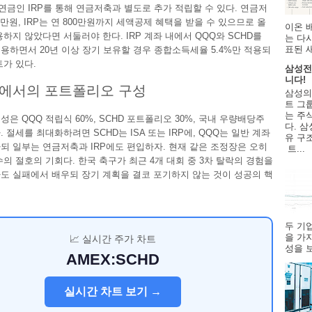
금인 IRP를 통해 연금저축과 별도로 추가 적립할 수 있다. 연금저
0만원, IRP는 연 800만원까지 세액공제 혜택을 받을 수 있으므로 올
이온 
용하지 않았다면 서둘러야 한다. IRP 계좌 내에서 QQQ와 SCHD를
는 다
표된 
용하면서 20년 이상 장기 보유할 경우 종합소득세율 5.4%만 적용되
트가 있다.
삼성전
니다!
황에서의 포트폴리오 구성
삼성의
트 그룹
는 주
성은 QQQ 적립식 60%, SCHD 포트폴리오 30%, 국내 우량배당주
다. 삼
. 절세를 최대화하려면 SCHD는 ISA 또는 IRP에, QQQ는 일반 계좌
유 구
되 일부는 연금저축과 IRP에도 편입하자. 현재 같은 조정장은 오히
트...
수의 절호의 기회다. 한국 축구가 최근 4개 대회 중 3차 탈락의 경험을
도 실패에서 배우되 장기 계획을 결코 포기하지 않는 것이 성공의 핵
두 기
을 가
📈 실시간 주가 차트
성을 보
AMEX:SCHD
실시간 차트 보기 →