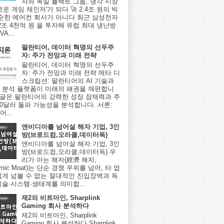
자와 독일 플랙트 그룹, 냉각 시장
로운 게임 체인저'가 되다 🚀 2.4조 원의 빅
단순한 에어컨 회사가 아니다 최근 삼성전자
2조 4천억 원 을 투자해 유럽 최대 냉난방
A...
팔란티어, 데이터 혁명의 선두주
자: 주가 전망과 미래 전략
팔란티어, 데이터 혁명의 선두주
자: 주가 전망과 미래 전략 메타 디
스크립션: 팔란티어의 AI 기술과
 분석 플랫폼이 미래의 패권을 재편합니
이 글은 팔란티어의 강력한 성장 잠재력과 주
000달러 돌파 가능성을 분석합니다. 서론:
...
앤비디아를 넘어설 해자 기업, 3인
방(브로드컴,오라클,데이터독)
앤비디아를 넘어설 해자 기업, 3인
방(브로드컴,오라클,데이터독) 우
리가 아는 해자(經濟 해자,
omic Moat)는 단순 경쟁 우위를 넘어, 타 업
쉽게 넘볼 수 없는 절대적인 진입장벽과 독
기술·시스템·생태계를 의미합...
제2의 비트마인, Sharplink
Gaming 회사 분석하다
제2의 비트마인, Sharplink
Gaming 회사 분석하다 Sharplink