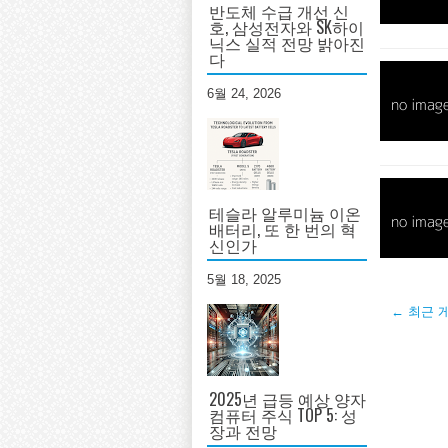
반도체 수급 개선 신
호, 삼성전자와 SK하이
닉스 실적 전망 밝아진
다
6월 24, 2026
테슬라 알루미늄 이온
배터리, 또 한 번의 혁
신인가
5월 18, 2025
← 최근 
2025년 급등 예상 양자
컴퓨터 주식 TOP 5: 성
장과 전망