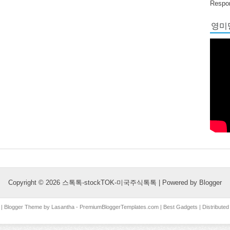
Respon
영미당
Copyright ©
2026
스톡톡-stockTOK-미국주식톡톡
| Powered by
Blogger
| Blogger Theme by
Lasantha
-
PremiumBloggerTemplates.com
|
Best Gadgets
| Distribute