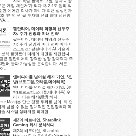
자와 독일 플랙트 그룹, 냉각 시장
로운 게임 체인저'가 되다 🚀 2.4조 원의 빅
단순한 에어컨 회사가 아니다 최근 삼성전자
2조 4천억 원 을 투자해 유럽 최대 냉난방
A...
팔란티어, 데이터 혁명의 선두주
자: 주가 전망과 미래 전략
팔란티어, 데이터 혁명의 선두주
자: 주가 전망과 미래 전략 메타 디
스크립션: 팔란티어의 AI 기술과
 분석 플랫폼이 미래의 패권을 재편합니
이 글은 팔란티어의 강력한 성장 잠재력과 주
000달러 돌파 가능성을 분석합니다. 서론:
...
앤비디아를 넘어설 해자 기업, 3인
방(브로드컴,오라클,데이터독)
앤비디아를 넘어설 해자 기업, 3인
방(브로드컴,오라클,데이터독) 우
리가 아는 해자(經濟 해자,
omic Moat)는 단순 경쟁 우위를 넘어, 타 업
쉽게 넘볼 수 없는 절대적인 진입장벽과 독
기술·시스템·생태계를 의미합...
제2의 비트마인, Sharplink
Gaming 회사 분석하다
제2의 비트마인, Sharplink
Gaming 회사 분석하다 Sharplink