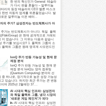
한 번의 혁신인가 General: 테슬라
가 다시 판을 흔들다 – 알루미늄
배터리의 등장 테슬라의 CEO 엘론 머스크
시 한번 자동차 업계를 뒤흔들었습니다. 발
새로운 알루미늄 이온 배터...
자의 주가? 삼성전자는 반도체회사가 아
 주가는 반도체회사가 아니다. 독일 플랙
(FläktGroup) 은 현재 공개적으로 거래되
식 이 없습니다. 그 이유는 다음과 같습니
성 주가를 보십시요!! 1. 플랙트 그룹의 소
조 플랙트 그룹은 원래 영국계 사모펀드인
IonQ 주가 반등 가능성 및 현재 문
제점 분석
IonQ 주가 반등 가능성 및 현재 문
제점 분석 IonQ는 양자 컴퓨팅
(Quantum Computing) 분야의 선
업 중 하나로, 장기적으로 높은 성장 가능성
지고 있습니다. 하지만 최근 주가는 큰 변동
이며 2025년 2월에만 37....
AI 시대의 핵심 인프라: 삼성전자
와 독일 플랙트 그룹, 냉각 시장의
'새로운 게임 체인저'가 되다
🌬️ AI 시대의 핵심 인프라: 삼성전