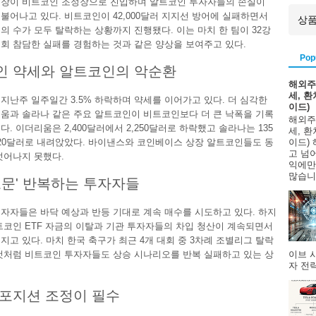
시장이 비트코인 조정장으로 진입하며 알트코인 투자자들의 손실이
불어나고 있다. 비트코인이 42,000달러 지지선 방어에 실패하면서
의 수가 모두 탈락하는 상황까지 진행됐다. 이는 마치 한 팀이 32강
회 참담한 실패를 경험하는 것과 같은 양상을 보여주고 있다.
Pop
인 약세와 알트코인의 악순환
해외주
세, 
지난주 일주일간 3.5% 하락하며 약세를 이어가고 있다. 더 심각한
이드)
움과 솔라나 같은 주요 알트코인이 비트코인보다 더 큰 낙폭을 기록
해외주
. 이더리움은 2,400달러에서 2,250달러로 하락했고 솔라나는 135
세, 
20달러로 내려앉았다. 바이낸스와 코인베이스 상장 알트코인들도 동
이드)
고 넘
벗어나지 못했다.
익에만
많습니다
고문' 반복하는 투자자들
자자들은 바닥 예상과 반등 기대로 계속 매수를 시도하고 있다. 하지
트코인 ETF 자금의 이탈과 기관 투자자들의 차입 청산이 계속되면서
지고 있다. 마치 한국 축구가 최근 4개 대회 중 3차례 조별리그 탈락
이브 
것처럼 비트코인 투자자들도 상승 시나리오를 반복 실패하고 있는 상
자 전략
포지션 조정이 필수