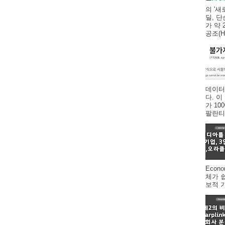
의 '새
딜, 
가 약 
공조(HV
데이터
다. 
가 1
팔란티어
Econ
체가 
보적 