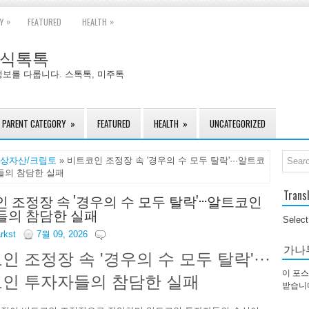
»
»
Y
FEATURED
HEALTH
국주식톡톡
정보를 다룹니다. 스톡톡, 미주톡
PARENT CATEGORY
»
FEATURED
HEALTH
»
UNCATEGORIZED
상자산/크립토
» 비트코인 조정장 속 '경우의 수 모두 탈락'···알트코
들의 참담한 실패
Trans
 조정장 속 '경우의 수 모두 탈락'···알트코인
들의 참담한 실패
Selec
arkst
7월 09, 2026
가나
인 조정장 속 '경우의 수 모두 탈락'···
이 포스
인 투자자들의 참담한 실패
받습니