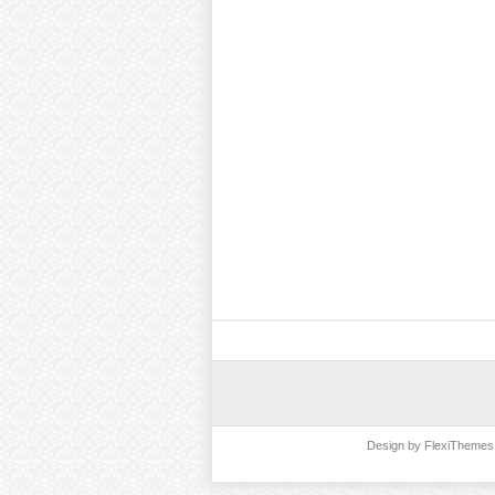
Design by
FlexiThemes