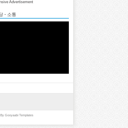
sive Advertisement
 - 소통
d By
Gooyaabi Templates