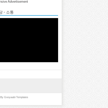
sive Advertisement
 - 소통
d By
Gooyaabi Templates