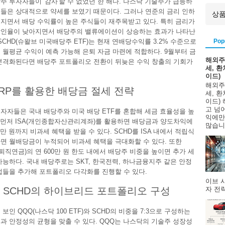
주 투자자들이 '감사'할 수 없었던 한 해다. 나스닥 기술주가 급등하
들은 상대적으로 약세를 보였기 때문이다. 그러나 연준의 금리 인하
지면서 배당 수익률이 높은 주식들이 재주목받고 있다. 특히 금리가
할인율이 낮아지면서 배당주의 밸류에이션이 상승하는 효과가 나타난
Pop
:SCHD(슈왈브 미국배당주 ETF)는 현재 연배당수익률 3.2% 수준으로
 월평균 수익이 예측 가능해 은퇴 자금 마련에 적합하다. 9월부터 금
해외주
본격화된다면 배당주 포트폴리오 전환이 뒤늦은 수익 창출의 기회가
세, 
이드)
해외주
 IRP를 활용한 배당금 절세 전략
세, 
이드)
고 넘
자자들은 국내 배당주와 미국 배당 ETF를 혼합해 세금 효율성을 높
익에만
. 먼저 ISA(개인종합자산관리계좌)를 활용하면 배당금과 양도차익에
많습니다
0만 원까지 비과세 혜택을 받을 수 있다. SCHD를 ISA 내에서 적립식
면 월배당금이 누적되어 비과세 혜택을 극대화할 수 있다. 또한
형퇴직연금)의 연 600만 원 한도 내에서 배당주 비중을 높이면 추가 세
가능하다. 국내 배당주로는 SKT, 한국전력, 하나금융지주 같은 안정
업들을 추가해 포트폴리오 다각화를 진행할 수 있다.
이브 
자 전략
 SCHD의 하이브리드 포트폴리오 구성
보인 QQQ(나스닥 100 ETF)와 SCHD의 비중을 7:3으로 구성하는
과 안정성의 균형을 맞출 수 있다. QQQ는 나스닥의 기술주 성장성