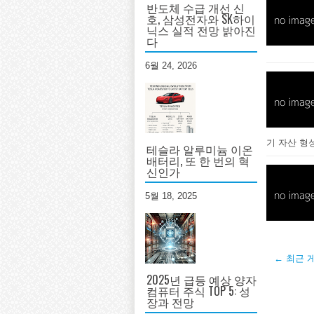
반도체 수급 개선 신
호, 삼성전자와 SK하이
닉스 실적 전망 밝아진
다
6월 24, 2026
기 자산 형
테슬라 알루미늄 이온
배터리, 또 한 번의 혁
신인가
5월 18, 2025
← 최근 
2025년 급등 예상 양자
컴퓨터 주식 TOP 5: 성
장과 전망