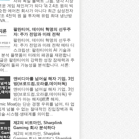
자와 독일 플랙트 그룹, 냉각 시장
로운 게임 체인저'가 되다 🚀 2.4조 원의 빅
단순한 에어컨 회사가 아니다 최근 삼성전자
2조 4천억 원 을 투자해 유럽 최대 냉난방
A...
팔란티어, 데이터 혁명의 선두주
자: 주가 전망과 미래 전략
팔란티어, 데이터 혁명의 선두주
자: 주가 전망과 미래 전략 메타 디
스크립션: 팔란티어의 AI 기술과
 분석 플랫폼이 미래의 패권을 재편합니
이 글은 팔란티어의 강력한 성장 잠재력과 주
000달러 돌파 가능성을 분석합니다. 서론:
...
앤비디아를 넘어설 해자 기업, 3인
방(브로드컴,오라클,데이터독)
앤비디아를 넘어설 해자 기업, 3인
방(브로드컴,오라클,데이터독) 우
리가 아는 해자(經濟 해자,
omic Moat)는 단순 경쟁 우위를 넘어, 타 업
쉽게 넘볼 수 없는 절대적인 진입장벽과 독
기술·시스템·생태계를 의미합...
제2의 비트마인, Sharplink
Gaming 회사 분석하다
제2의 비트마인, Sharplink
Gaming 회사 분석하다 Sharplink