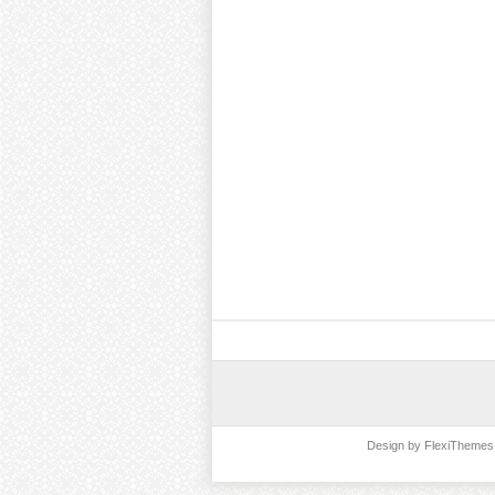
Design by
FlexiThemes