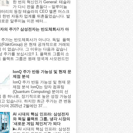
한 번의 혁신인가 General: 테슬라
가 다시 판을 흔들다 – 알루미늄
배터리의 등장 테슬라의 CEO 엘론 머스크
시 한번 자동차 업계를 뒤흔들었습니다. 발
새로운 알루미늄 이온 배터...
자의 주가? 삼성전자는 반도체회사가 아
 주가는 반도체회사가 아니다. 독일 플랙
(FläktGroup) 은 현재 공개적으로 거래되
식 이 없습니다. 그 이유는 다음과 같습니
성 주가를 보십시요!! 1. 플랙트 그룹의 소
조 플랙트 그룹은 원래 영국계 사모펀드인
IonQ 주가 반등 가능성 및 현재 문
제점 분석
IonQ 주가 반등 가능성 및 현재 문
제점 분석 IonQ는 양자 컴퓨팅
(Quantum Computing) 분야의 선
업 중 하나로, 장기적으로 높은 성장 가능성
지고 있습니다. 하지만 최근 주가는 큰 변동
이며 2025년 2월에만 37....
AI 시대의 핵심 인프라: 삼성전자
와 독일 플랙트 그룹, 냉각 시장의
'새로운 게임 체인저'가 되다
🌬️ AI 시대의 핵심 인프라: 삼성전