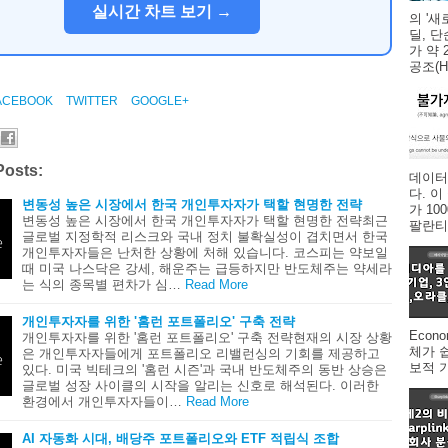
실시간 차트 보기 →
의 '새
딜, 
가 약 
공조(HV
ACEBOOK
TWITTER
GOOGLE+
Posts:
데이터
다. 
변동성 높은 시장에서 한국 개인투자자가 택할 현명한 전략
가 1
변동성 높은 시장에서 한국 개인투자자가 택할 현명한 전략최근
팔란티어
글로벌 지정학적 리스크와 국내 정치 불확실성이 겹치면서 한국
개인투자자들은 난처한 상황에 처해 있습니다. 코스피는 약보일
때 미국 나스닥은 강세, 해운주는 급등하지만 반도체주는 약세라
는 식의 종목별 편차가 심…
Read More
개인투자자를 위한 '홈런 포트폴리오' 구축 전략
Econ
개인투자자를 위한 '홈런 포트폴리오' 구축 전략현재의 시장 상황
체가 
은 개인투자자들에게 포트폴리오 리밸런싱의 기회를 제공하고
보적 
있다. 미국 빅테크의 '홈런 시즌'과 국내 반도체주의 동반 상승은
글로벌 성장 사이클의 시작을 알리는 신호로 해석된다. 이러한
환경에서 개인투자자들이…
Read More
AI 자동화 시대, 배당주 포트폴리오와 ETF 적립식 조합