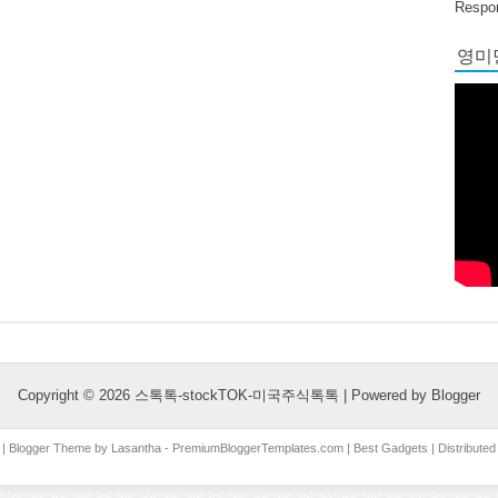
Respon
영미당
Copyright ©
2026
스톡톡-stockTOK-미국주식톡톡
| Powered by
Blogger
| Blogger Theme by
Lasantha
-
PremiumBloggerTemplates.com
|
Best Gadgets
| Distribute