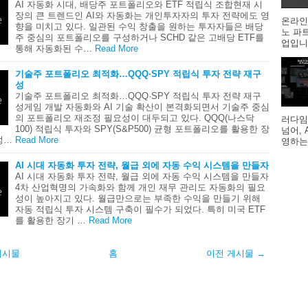
AI 자동화 시대, 배당주 포트폴리오와 ETF 적립식 조합현재 시
장의 큰 트렌드인 AI와 자동화는 개인투자자의 투자 전략에도 영
온라인
향을 미치고 있다. 일관된 수익 창출을 원하는 투자자들은 배당
노 파
주 중심의 포트폴리오를 구성하거나 SCHD 같은 고배당 ETF를
업입니다
통해 자동화된 수…
Read More
기술주 포트폴리오 최적화…QQQ·SPY 적립식 투자 전략 재구
성
기술주 포트폴리오 최적화…QQQ·SPY 적립식 투자 전략 재구
성게임 개발 자동화와 AI 기술 확산이 본격화되면서 기술주 중심
의 포트폴리오 재조정 필요성이 대두되고 있다. QQQ(나스닥
러다임
100) 적립식 투자와 SPY(S&P500) 균형 포트폴리오를 활용한 장
넘어,
성…
Read More
영하는
AI 시대 자동화 투자 전략, 월급 외에 자동 수익 시스템을 만들자
AI 시대 자동화 투자 전략, 월급 외에 자동 수익 시스템을 만들자
4차 산업혁명의 가속화와 함께 개인 재무 관리도 자동화의 필요
성이 높아지고 있다. 월급만으로는 부족한 수익을 만들기 위해
자동 적립식 투자 시스템 구축이 필수가 되었다. 특히 미국 ETF
를 활용한 장기 …
Read More
게시물
홈
이전 게시물 →