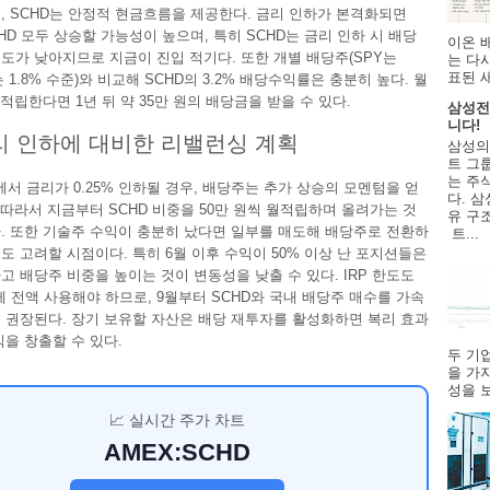
, SCHD는 안정적 현금흐름을 제공한다. 금리 인하가 본격화되면
CHD 모두 상승할 가능성이 높으며, 특히 SCHD는 금리 인하 시 배당
이온 
도가 낮아지므로 지금이 진입 적기다. 또한 개별 배당주(SPY는
는 다
표된 
TI는 1.8% 수준)와 비교해 SCHD의 3.2% 배당수익률은 충분히 높다. 월
 적립한다면 1년 뒤 약 35만 원의 배당금을 받을 수 있다.
삼성전
니다!
리 인하에 대비한 리밸런싱 계획
삼성의
트 그룹
는 주
C에서 금리가 0.25% 인하될 경우, 배당주는 추가 상승의 모멘텀을 얻
다. 삼
. 따라서 지금부터 SCHD 비중을 50만 원씩 월적립하며 올려가는 것
유 구
. 또한 기술주 수익이 충분히 났다면 일부를 매도해 배당주로 전환하
트...
도 고려할 시점이다. 특히 6월 이후 수익이 50% 이상 난 포지션들은
고 배당주 비중을 높이는 것이 변동성을 낮출 수 있다. IRP 한도도
전에 전액 사용해야 하므로, 9월부터 SCHD와 국내 배당주 매수를 가속
 권장된다. 장기 보유할 자산은 배당 재투자를 활성화하면 복리 효과
익을 창출할 수 있다.
두 기
을 가
성을 보
📈 실시간 주가 차트
AMEX:SCHD