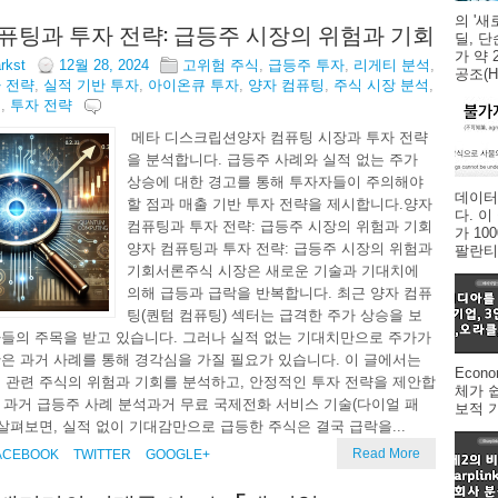
의 '새
퓨팅과 투자 전략: 급등주 시장의 위험과 기회
딜, 
가 약 
arkst
12월 28, 2024
고위험 주식
,
급등주 투자
,
리게티 분석
,
공조(HV
 전략
,
실적 기반 투자
,
아이온큐 투자
,
양자 컴퓨팅
,
주식 시장 분석
,
팅
,
투자 전략
메타 디스크립션양자 컴퓨팅 시장과 투자 전략
을 분석합니다. 급등주 사례와 실적 없는 주가
상승에 대한 경고를 통해 투자자들이 주의해야
데이터
할 점과 매출 기반 투자 전략을 제시합니다.양자
다. 
컴퓨팅과 투자 전략: 급등주 시장의 위험과 기회
가 1
양자 컴퓨팅과 투자 전략: 급등주 시장의 위험과
팔란티어
기회서론주식 시장은 새로운 기술과 기대치에
의해 급등과 급락을 반복합니다. 최근 양자 컴퓨
팅(퀀텀 컴퓨팅) 섹터는 급격한 주가 상승을 보
들의 주목을 받고 있습니다. 그러나 실적 없는 기대치만으로 주가가
은 과거 사례를 통해 경각심을 가질 필요가 있습니다. 이 글에서는
Econ
 관련 주식의 위험과 기회를 분석하고, 안정적인 투자 전략을 제안합
체가 
. 과거 급등주 사례 분석과거 무료 국제전화 서비스 기술(다이얼 패
보적 
 살펴보면, 실적 없이 기대감만으로 급등한 주식은 결국 급락을...
Read More
ACEBOOK
TWITTER
GOOGLE+