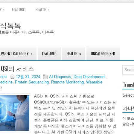
»
»
Y
FEATURED
HEALTH
국주식톡톡
정보를 다룹니다. 스톡톡, 미주톡
PARENT CATEGORY
»
FEATURED
HEALTH
»
UNCATEGORIZED
 QSI의 서비스
arkst
12월 31, 2024
AI Diagnosis
,
Drug Development
,
edicine
,
Protein Sequencing
,
Remote Monitoring
,
Wearable
Trans
Selec
AGI기반 QSI의 서비스AI 기반으로
QSI(Quantum-Si)가 활용할 수 있는 서비스는 단
가나
백질 분석 및 정밀의학 분야에서 혁신적인 솔루
션을 제공합니다. QSI의 핵심 기술인 단백질 시
이 포스
퀀싱 플랫폼은 AI와 결합하여 진단, 치료, 약물
받습니
개발 등 다양한 헬스케어 서비스를 강화할 수 있
습니다.1. AI 기반 QSI의 서비스 영역① 정밀의