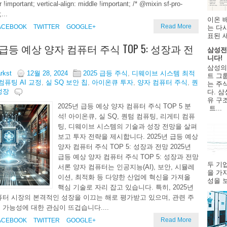
r !important; vertical-align: middle !important; /* @mixin sf-pro-
...
이온 
Read More
ACEBOOK
TWITTER
GOOGLE+
는 다
표된 
 급등 예상 양자 컴퓨터 주식 TOP 5: 성장과 전
삼성전
니다!
삼성의
arkst
12월 28, 2024
2025 급등 주식
,
디웨이브 시스템 최적
트 그룹
컴퓨팅 AI 교정
,
실 SQ 보안 칩
,
아이온큐 투자
,
양자 컴퓨터 주식
,
퀀
는 주
성장
다. 삼
유 구
2025년 급등 예상 양자 컴퓨터 주식 TOP 5 분
트...
석! 아이온큐, 실 SQ, 퀀텀 컴퓨팅, 리게티 컴퓨
팅, 디웨이브 시스템의 기술과 성장 전망을 살펴
보고 투자 전략을 제시합니다. 2025년 급등 예상
양자 컴퓨터 주식 TOP 5: 성장과 전망 2025년
급등 예상 양자 컴퓨터 주식 TOP 5: 성장과 전망
두 기
서론 양자 컴퓨터는 인공지능(AI), 보안, 시뮬레
을 가
이션, 최적화 등 다양한 산업에 혁신을 가져올
성을 보
핵심 기술로 자리 잡고 있습니다. 특히, 2025년
퓨터 시장의 본격적인 성장을 이끄는 해로 평가받고 있으며, 관련 주
 가능성에 대한 관심이 뜨겁습니다....
Read More
ACEBOOK
TWITTER
GOOGLE+