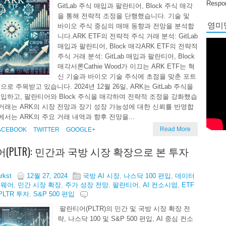
Respon
GitLab 주식 매입과 팔란티어, Block 주식 매각
을 통해 전략적 조정을 단행했습니다. 기술 및
영미당
바이오 주식 중심의 매매 동향과 전망을 분석합
니다.ARK ETF의 전략적 주식 거래 분석: GitLab
매입과 팔란티어, Block 매각ARK ETF의 전략적
주식 거래 분석: GitLab 매입과 팔란티어, Block
매각서론Cathie Wood가 이끄는 ARK ETF는 혁
신 기술과 바이오 기술 주식에 초점을 맞춘 포트
로 주목받고 있습니다. 2024년 12월 26일, ARK는 GitLab 주식을
입하고, 팔란티어와 Block 주식을 매각하며 전략적 조정을 강화했습
 거래는 ARK의 시장 전망과 장기 성장 가능성에 대한 신뢰를 반영합
에서는 ARK의 주요 거래 내역과 향후 전망을...
Read More
ACEBOOK
TWITTER
GOOGLE+
(PLTR): 민간과 국방 시장 확장으로 본 투자
arkst
12월 27, 2024
국방 AI 시장
,
나스닥 100 편입
,
데이터
트웨어
,
민간 시장 확장
,
주가 성장 전망
,
팔란티어
,
AI 컨소시엄
,
ETF
PLTR 투자
,
S&P 500 편입
팔란티어(PLTR)의 민간 및 국방 시장 확장 전
략, 나스닥 100 및 S&P 500 편입, AI 중심 컨소