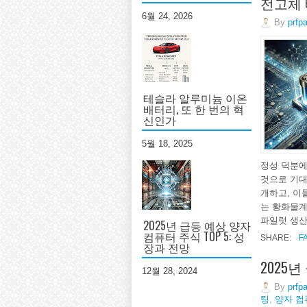
전고체 
6월 24, 2026
By
prfp
테슬라 알루미늄 이온
배터리, 또 한 번의 혁
신인가
5월 18, 2025
정성 덕분에
것으로 기대
개하고, 이들
는 황화물계
파일럿 생산
2025년 급등 예상 양자
컴퓨터 주식 TOP 5: 성
SHARE:
F
장과 전망
2025년
12월 28, 2024
By
prfp
팅
,
양자 컴