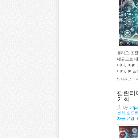
폴리오 조정으
대규모로 매
니다. 이번
니다. 본 글
SHARE:
F
팔란티어
기회
By
prfp
분석 소프
자금 유입
,