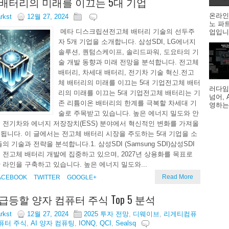
배터리의 미래를 이끄는 5대 기업
온라인
arkst
12월 27, 2024
노 파
메타 디스크립션전고체 배터리 기술의 선두주
업입니다
자 5개 기업을 소개합니다. 삼성SDI, LG에너지
솔루션, 퀀텀스케이프, 솔리드파워, 도요타의 기
술 개발 동향과 미래 전망을 분석합니다. 전고체
배터리, 차세대 배터리, 전기차 기술 혁신.전고
체 배터리의 미래를 이끄는 5대 기업전고체 배터
러다임
리의 미래를 이끄는 5대 기업전고체 배터리는 기
넘어,
존 리튬이온 배터리의 한계를 극복할 차세대 기
영하는
술로 주목받고 있습니다. 높은 에너지 밀도와 안
 전기차와 에너지 저장장치(ESS) 분야에서 혁신적인 변화를 가져올
됩니다. 이 글에서는 전고체 배터리 시장을 주도하는 5대 기업을 소
의 기술과 전략을 분석합니다.1. 삼성SDI (Samsung SDI)삼성SDI
 전고체 배터리 개발에 집중하고 있으며, 2027년 상용화를 목표로
 라인을 구축하고 있습니다. 높은 에너지 밀도와...
Read More
ACEBOOK
TWITTER
GOOGLE+
 급등할 양자 컴퓨터 주식 Top 5 분석
arkst
12월 27, 2024
2025 투자 전망
,
디웨이브
,
리게티컴퓨
퓨터 주식
,
AI 양자 컴퓨팅
,
IONQ
,
QCI
,
Sealsq