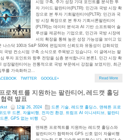
시엄 구축, 주가 성장 기대 포인트를 분석한 투
자 가이드.팔란티어(PLTR): 민간과 국방 시장 확
장으로 본 투자 기회팔란티어(PLTR): 민간과 국
방 시장 확장으로 본 투자 기회서론팔란티어
(PLTR)는 데이터 분석과 AI 기반 소프트웨어 솔
루션을 제공하는 기업으로, 민간과 국방 시장에
서의 확장을 통해 높은 성장 가능성을 보이고 있
근 나스닥 100과 S&P 500에 편입되며 신뢰도와 유동성이 강화되었
중심의 국방 컨소시엄 구축 소식으로 주목받고 있습니다. 이 글에서는 팔
심 투자 포인트와 향후 전망을 심층 분석합니다.본론1. 민간 시장 확
AI 성장팔란티어는 전통적으로 국방 부문에서 강점을 보였지만, 최근
침투를 가속화하고...
Read More
ACEBOOK
TWITTER
GOOGLE+
프로젝트를 지원하는 팔란티어, 레드캣 홀딩
 협력 발표
arkst
12월 26, 2024
드론 기술
,
레드캣 홀딩스
,
맨해튼 프로
위도우 드론
,
자율비행
,
전자전 환경
,
트럼프 AI 이니셔티브
,
팔란티
 드론
,
GPS 없는 비행
맨해튼 프로젝트를 지원하는 레드캣 홀딩스와
팔란티어가 협력하여 GPS 신호 없이 자율비행
이 가능한 드론 기술을 발표했습니다. 최첨단 소