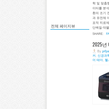
학 및 맞춤
이터를 분석
환의 조기 
과 유전체 
표적 치료제
전체 페이지뷰
단백질-약물
SHARE:
F
2025년
By
prfp
커
,
신경과
어 테마
,
헬