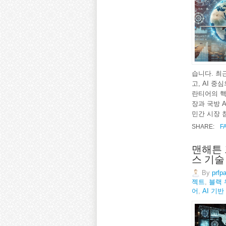
습니다. 최
고, AI 
란티어의 핵
장과 국방 
민간 시장 
SHARE:
F
맨해튼 
스 기술
By
prfp
젝트
,
블랙 
어
,
AI 기반