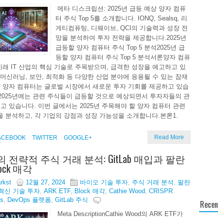
메타 디스크립션: 2025년 급등 예상 양자 컴퓨
터 주식 Top 5를 소개합니다. IONQ, Sealsq, 리
게티컴퓨팅, 디웨이브, QCI의 기술력과 성장 전
망을 분석하여 투자 전략을 제공합니다.2025년
급등할 양자 컴퓨터 주식 Top 5 분석2025년 급
등할 양자 컴퓨터 주식 Top 5 분석서론양자 컴퓨
미래 IT 산업의 핵심 기술로 주목받으며, 급격한 성장을 예고하고 있
, 머신러닝, 보안, 최적화 등 다양한 산업 분야에 응용될 수 있는 잠재
 양자 컴퓨터는 글로벌 시장에서 새로운 투자 기회를 제공하고 있습
 2025년에는 관련 주식들이 급등할 것으로 예상되면서 투자자들의 관
고 있습니다. 이번 글에서는 2025년 주목해야 할 양자 컴퓨터 관련
주식을 분석하고, 각 기업의 강점과 성장 가능성을 소개합니다.본론1.
Read More
ACEBOOK
TWITTER
GOOGLE+
TF의 전략적 주식 거래 분석: GitLab 매입과 팔란
ock 매각
arkst
12월 27, 2024
바이오 기술 투자
,
주식 거래 분석
,
팔란
혁신 기술 투자
,
ARK ETF
,
Block 매각
,
Cathie Wood
,
CRISPR
cs
,
DevOps 플랫폼
,
GitLab 주식
Recen
Meta DescriptionCathie Wood의 ARK ETF가