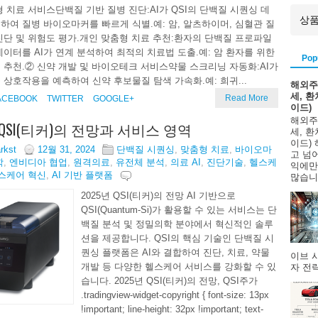
형 치료 서비스단백질 기반 질병 진단:AI가 QSI의 단백질 시퀀싱 데
하여 질병 바이오마커를 빠르게 식별.예: 암, 알츠하이머, 심혈관 질
진단 및 위험도 평가.개인 맞춤형 치료 추천:환자의 단백질 프로파일
데이터를 AI가 연계 분석하여 최적의 치료법 도출.예: 암 환자를 위한
Pop
 추천.② 신약 개발 및 바이오테크 서비스약물 스크리닝 자동화:AI가
 상호작용을 예측하여 신약 후보물질 탐색 가속화.예: 희귀...
해외주
세, 
Read More
ACEBOOK
TWITTER
GOOGLE+
이드)
해외주
 QSI(티커)의 전망과 서비스 영역
세, 
이드)
arkst
12월 31, 2024
단백질 시퀀싱
,
맞춤형 치료
,
바이오마
고 넘
학
,
엔비디아 협업
,
원격의료
,
유전체 분석
,
의료 AI
,
진단기술
,
헬스케
익에만
스케어 혁신
,
AI 기반 플랫폼
많습니다
2025년 QSI(티커)의 전망 AI 기반으로
QSI(Quantum-Si)가 활용할 수 있는 서비스는 단
백질 분석 및 정밀의학 분야에서 혁신적인 솔루
션을 제공합니다. QSI의 핵심 기술인 단백질 시
퀀싱 플랫폼은 AI와 결합하여 진단, 치료, 약물
이브 
개발 등 다양한 헬스케어 서비스를 강화할 수 있
자 전략
습니다. 2025년 QSI(티커)의 전망, QSI주가
.tradingview-widget-copyright { font-size: 13px
!important; line-height: 32px !important; text-