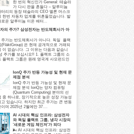
한 번의 혁신인가 General: 테슬라
가 다시 판을 흔들다 – 알루미늄
배터리의 등장 테슬라의 CEO 엘론 머스크
시 한번 자동차 업계를 뒤흔들었습니다. 발
새로운 알루미늄 이온 배터...
자의 주가? 삼성전자는 반도체회사가 아
 주가는 반도체회사가 아니다. 독일 플랙
(FläktGroup) 은 현재 공개적으로 거래되
식 이 없습니다. 그 이유는 다음과 같습니
성 주가를 보십시요!! 1. 플랙트 그룹의 소
조 플랙트 그룹은 원래 영국계 사모펀드인
IonQ 주가 반등 가능성 및 현재 문
제점 분석
IonQ 주가 반등 가능성 및 현재 문
제점 분석 IonQ는 양자 컴퓨팅
(Quantum Computing) 분야의 선
업 중 하나로, 장기적으로 높은 성장 가능성
지고 있습니다. 하지만 최근 주가는 큰 변동
이며 2025년 2월에만 37....
AI 시대의 핵심 인프라: 삼성전자
와 독일 플랙트 그룹, 냉각 시장의
'새로운 게임 체인저'가 되다
🌬️ AI 시대의 핵심 인프라: 삼성전