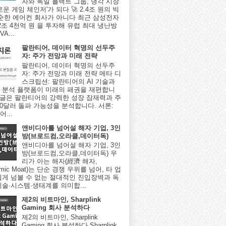
자와 독일 플랙트 그룹, 냉각 시장
로운 게임 체인저'가 되다 🚀 2.4조 원의 빅
단순한 에어컨 회사가 아니다 최근 삼성전자
2조 4천억 원 을 투자해 유럽 최대 냉난방
A...
팔란티어, 데이터 혁명의 선두주
자: 주가 전망과 미래 전략
팔란티어, 데이터 혁명의 선두주
자: 주가 전망과 미래 전략 메타 디
스크립션: 팔란티어의 AI 기술과
 분석 플랫폼이 미래의 패권을 재편합니
이 글은 팔란티어의 강력한 성장 잠재력과 주
000달러 돌파 가능성을 분석합니다. 서론:
...
앤비디아를 넘어설 해자 기업, 3인
방(브로드컴,오라클,데이터독)
앤비디아를 넘어설 해자 기업, 3인
방(브로드컴,오라클,데이터독) 우
리가 아는 해자(經濟 해자,
omic Moat)는 단순 경쟁 우위를 넘어, 타 업
쉽게 넘볼 수 없는 절대적인 진입장벽과 독
기술·시스템·생태계를 의미합...
제2의 비트마인, Sharplink
Gaming 회사 분석하다
제2의 비트마인, Sharplink
Gaming 회사 분석하다 Sharplink