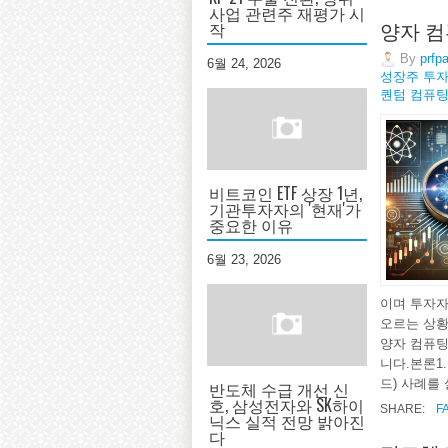
사업 관련주 재평가 시
양자 컴
작
By
prfp
6월 24, 2026
성장주 투자
퀀텀 컴퓨
비트코인 ETF 상장 1년,
기관투자자의 '현재'가
중요한 이유
6월 23, 2026
이며 투자자
오르는 상황
양자 컴퓨팅
니다.본론1
드) 사례를
반도체 수급 개선 신
호, 삼성전자와 SK하이
SHARE:
F
닉스 실적 전망 밝아진
다