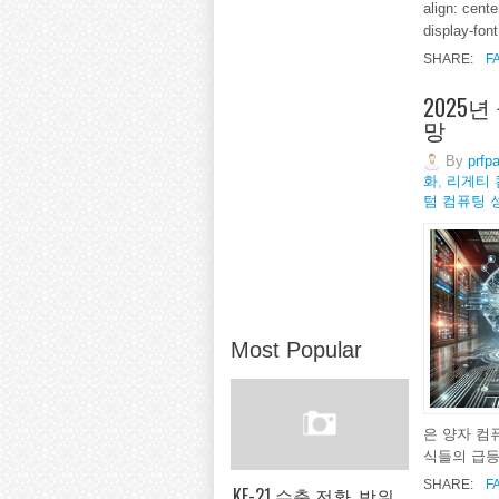
align: cente
display-font;
SHARE:
F
2025년
망
By
prfp
화
,
리게티 
텀 컴퓨팅 
Most Popular
은 양자 컴
식들의 급등
SHARE:
F
KF-21 수출 전환, 방위