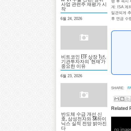
령 후 즉시 
사업 관련주 재평가 시
계: ISA 
작
일관되게 추
후 연금 수
6월 24, 2026
비트코인 ETF 상장 1년,
기관투자자의 '현재'가
중요한 이유
6월 23, 2026
SHARE:
F
Related 
반도체 수급 개선 신
호, 삼성전자와 SK하이
닉스 실적 전망 밝아진
다