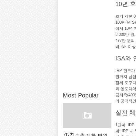
10년 
초기 자본 0
100만 원
에서 10년 
8,000만 
477만 원의
비 2배 이
ISA와
IRP 한도
원까지 납입
절세 도구다
과 양도차익이
Most Popular
금저축(400만
의 공격적인
실전 
1단계: IR
계: IRP 
KF-21 수출 전환, 방위