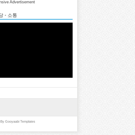
sive Advertisement
 - 소통
d By
Gooyaabi Templates