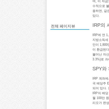
며, 이 자
수적으로 불
용하면, 같
있다.
IRP의
전체 페이지뷰
IRP에 연 
지방소득세 1
인이 1,800
이 환급된다.
불어난 자산
3.3%)로
SPY와
IRP 계좌
국 배당주 E
되어 있다. 
IRP의 배당
월 100만 
리오가 완성