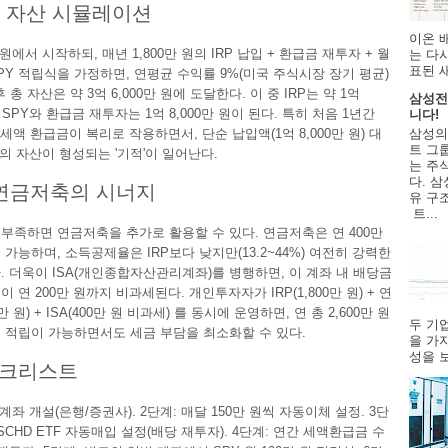
후 자산 시뮬레이션
이온 
원에서 시작하되, 매년 1,800만 원의 IRP 납입 + 환급금 재투자 + 월
는 다
표된 
 SPY 적립식을 가정하면, 연평균 수익률 9%(미국 주식시장 장기 평균)
후 총 자산은 약 3억 6,000만 원에 도달한다. 이 중 IRP는 약 1억
삼성전
원, SPY와 환급금 재투자는 1억 8,000만 원이 된다. 특히 처음 1년간
니다!
삼성의
 세액 환급금이 복리로 작용하면서, 단순 납입액(1억 8,000만 원) 대
트 그룹
상의 자산이 형성되는 '기적'이 일어난다.
는 주
다. 삼
 연금저축의 시너지
유 구
트...
가 부족하면 연금저축을 추가로 활용할 수 있다. 연금저축은 연 400만
 가능하며, 소득공제율은 IRP보다 낮지만(13.2~44%) 여전히 강력한
. 더욱이 ISA(개인종합자산관리계좌)를 병행하면, 이 계좌 내 배당금
 연 200만 원까지 비과세된다. 개인투자자가 IRP(1,800만 원) + 연
 원) + ISA(400만 원 비과세) 를 동시에 운영하면, 연 총 2,600만 원
두 기
 적립이 가능하면서도 세금 부담을 최소화할 수 있다.
을 가
성을 보
체크리스트
P 계좌 개설(은행/증권사). 2단계: 매달 150만 원씩 자동이체 설정. 3단
내 SCHD ETF 자동매입 설정(배당 재투자). 4단계: 연간 세액환급금 수