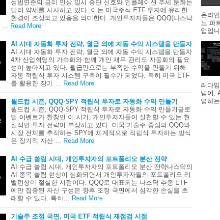
성법연준의 금리 인상 일시 중단 신호와 인플레이션 추세 둔화는
달러 약세를 시사하고 있다. 이는 미국주식 ETF 투자에 유리한
온라인
환경이 조성되고 있음을 의미한다. 개인투자자들은 QQQ(나스닥
노 파
 …
Read More
업입니다
AI 시대 자동화 투자 전략, 월급 외에 자동 수익 시스템을 만들자
AI 시대 자동화 투자 전략, 월급 외에 자동 수익 시스템을 만들자
4차 산업혁명의 가속화와 함께 개인 재무 관리도 자동화의 필요
성이 높아지고 있다. 월급만으로는 부족한 수익을 만들기 위해
자동 적립식 투자 시스템 구축이 필수가 되었다. 특히 미국 ETF
를 활용한 장기 …
Read More
러다임
넘어,
영하는
월드컵 시즌, QQQ·SPY 적립식 투자로 자동화 수익 만들기
월드컵 시즌, QQQ·SPY 적립식 투자로 자동화 수익 만들기글로
벌 이벤트가 한창인 이 시기, 개인투자자들이 실천할 수 있는 현
실적인 투자 전략이 부상하고 있다. 미국 기술주 중심의 QQQ와
시장 전체를 추적하는 SPY에 체계적으로 적립식 투자하는 방식
은 장기적 자산 …
Read More
AI 수급 쏠림 시대, 개인투자자의 포트폴리오 분산 전략
AI 수급 쏠림 시대, 개인투자자의 포트폴리오 분산 전략나스닥의
AI 종목 쏠림 현상이 심화되면서 개인투자자들의 포트폴리오 리
밸런싱이 절실한 시점이다. QQQ로 대표되는 나스닥 추종 ETF
에만 집중된 자산 구성은 향후 조정 국면에서 심각한 손실을 초
래할 수 있다. 특히…
Read More
기술주 조정 국면, 미국 ETF 적립식 재점검 시점