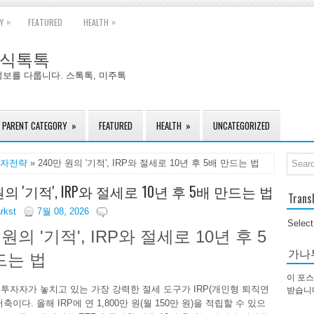
»
»
Y
FEATURED
HEALTH
국주식톡톡
정보를 다룹니다. 스톡톡, 미주톡
PARENT CATEGORY
»
FEATURED
HEALTH
»
UNCATEGORIZED
자전략
» 240만 원의 '기적', IRP와 절세로 10년 후 5배 만드는 법
원의 '기적', IRP와 절세로 10년 후 5배 만드는 법
Trans
arkst
7월 08, 2026
Selec
 원의 '기적', IRP와 절세로 10년 후 5
가나
드는 법
이 포스
투자자가 놓치고 있는 가장 강력한 절세 도구가 IRP(개인형 퇴직연
받습니
축이다. 올해 IRP에 연 1,800만 원(월 150만 원)을 적립할 수 있으