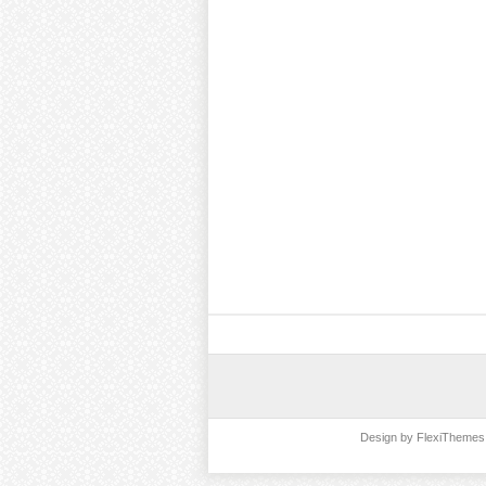
Design by
FlexiThemes