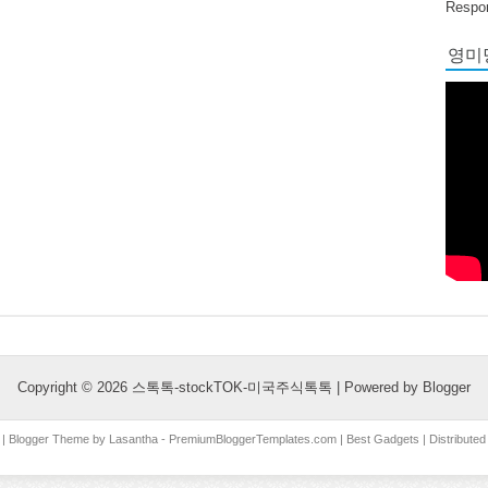
Respon
영미당
Copyright ©
2026
스톡톡-stockTOK-미국주식톡톡
| Powered by
Blogger
| Blogger Theme by
Lasantha
-
PremiumBloggerTemplates.com
|
Best Gadgets
| Distribute