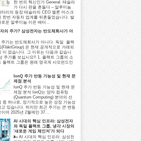
한 번의 혁신인가 General: 테슬라
가 다시 판을 흔들다 – 알루미늄
배터리의 등장 테슬라의 CEO 엘론 머스크
시 한번 자동차 업계를 뒤흔들었습니다. 발
새로운 알루미늄 이온 배터...
자의 주가? 삼성전자는 반도체회사가 아
 주가는 반도체회사가 아니다. 독일 플랙
(FläktGroup) 은 현재 공개적으로 거래되
식 이 없습니다. 그 이유는 다음과 같습니
성 주가를 보십시요!! 1. 플랙트 그룹의 소
조 플랙트 그룹은 원래 영국계 사모펀드인
IonQ 주가 반등 가능성 및 현재 문
제점 분석
IonQ 주가 반등 가능성 및 현재 문
제점 분석 IonQ는 양자 컴퓨팅
(Quantum Computing) 분야의 선
업 중 하나로, 장기적으로 높은 성장 가능성
지고 있습니다. 하지만 최근 주가는 큰 변동
이며 2025년 2월에만 37....
AI 시대의 핵심 인프라: 삼성전자
와 독일 플랙트 그룹, 냉각 시장의
'새로운 게임 체인저'가 되다
🌬️ AI 시대의 핵심 인프라: 삼성전