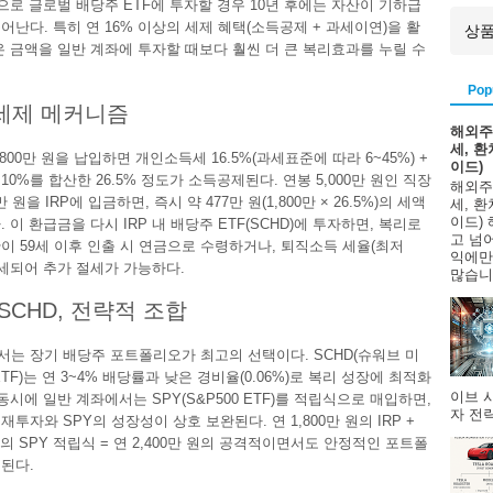
금으로 글로벌 배당주 ETF에 투자할 경우 10년 후에는 자산이 기하급
어난다. 특히 연 16% 이상의 세제 혜택(소득공제 + 과세이연)을 활
은 금액을 일반 계좌에 투자할 때보다 훨씬 더 큰 복리효과를 누릴 수
Pop
 세제 메커니즘
해외주
세, 
1,800만 원을 납입하면 개인소득세 16.5%(과세표준에 따라 6~45%) +
이드)
0%를 합산한 26.5% 정도가 소득공제된다. 연봉 5,000만 원인 직장
해외주
만 원을 IRP에 입금하면, 즉시 약 477만 원(1,800만 × 26.5%)의 세액
세, 
이드)
 이 환급금을 다시 IRP 내 배당주 ETF(SCHD)에 투자하면, 복리로
고 넘
이 59세 이후 인출 시 연금으로 수령하거나, 퇴직소득 세율(최저
익에만
 과세되어 추가 절세가 가능하다.
많습니다
 SCHD, 전략적 조합
에서는 장기 배당주 포트폴리오가 최고의 선택이다. SCHD(슈워브 미
TF)는 연 3~4% 배당률과 낮은 경비율(0.06%)로 복리 성장에 최적화
이브 
동시에 일반 계좌에서는 SPY(S&P500 ETF)를 적립식으로 매입하면,
자 전략
 재투자와 SPY의 성장성이 상호 보완된다. 연 1,800만 원의 IRP +
원의 SPY 적립식 = 연 2,400만 원의 공격적이면서도 안정적인 포트폴
된다.