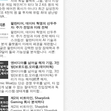
자와 독일 플랙트 그룹, 냉각 시장
로운 게임 체인저'가 되다 🚀 2.4조 원의 빅
단순한 에어컨 회사가 아니다 최근 삼성전자
2조 4천억 원 을 투자해 유럽 최대 냉난방
A...
팔란티어, 데이터 혁명의 선두주
자: 주가 전망과 미래 전략
팔란티어, 데이터 혁명의 선두주
자: 주가 전망과 미래 전략 메타 디
스크립션: 팔란티어의 AI 기술과
 분석 플랫폼이 미래의 패권을 재편합니
이 글은 팔란티어의 강력한 성장 잠재력과 주
000달러 돌파 가능성을 분석합니다. 서론:
...
앤비디아를 넘어설 해자 기업, 3인
방(브로드컴,오라클,데이터독)
앤비디아를 넘어설 해자 기업, 3인
방(브로드컴,오라클,데이터독) 우
리가 아는 해자(經濟 해자,
omic Moat)는 단순 경쟁 우위를 넘어, 타 업
쉽게 넘볼 수 없는 절대적인 진입장벽과 독
기술·시스템·생태계를 의미합...
제2의 비트마인, Sharplink
Gaming 회사 분석하다
제2의 비트마인, Sharplink
Gaming 회사 분석하다 Sharplink