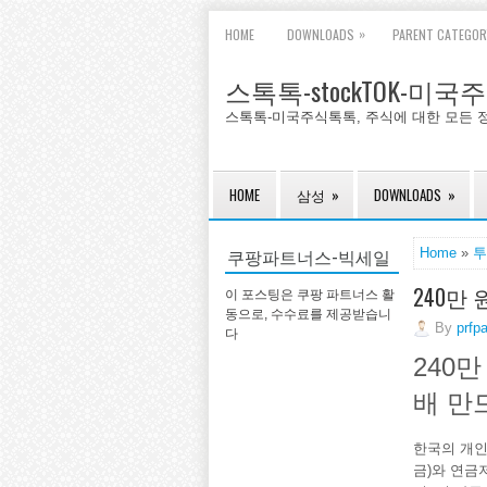
»
HOME
DOWNLOADS
PARENT CATEGOR
스톡톡-stockTOK-미
스톡톡-미국주식톡톡, 주식에 대한 모든 
HOME
삼성
»
DOWNLOADS
»
쿠팡파트너스-빅세일
Home
»
투
240만 
이 포스팅은 쿠팡 파트너스 활
동으로, 수수료를 제공받습니
By
prfp
다
240만
배 만
한국의 개인
금)와 연금저