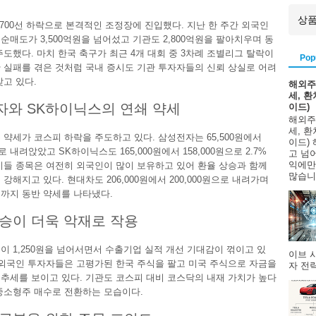
,700선 하락으로 본격적인 조정장에 진입했다. 지난 한 주간 외국인
순매도가 3,500억원을 넘어섰고 기관도 2,800억원을 팔아치우며 동
주도했다. 마치 한국 축구가 최근 4개 대회 중 3차례 조별리그 탈락이
Pop
 실패를 겪은 것처럼 국내 증시도 기관 투자자들의 신뢰 상실로 어려
맞고 있다.
해외주
세, 
자와 SK하이닉스의 연쇄 약세
이드)
해외주
세, 
 약세가 코스피 하락을 주도하고 있다. 삼성전자는 65,500원에서
이드)
으로 내려앉았고 SK하이닉스도 165,000원에서 158,000원으로 2.7%
고 넘
익에만
이들 종목은 여전히 외국인이 많이 보유하고 있어 환율 상승과 함께
많습니다
강해지고 있다. 현대차도 206,000원에서 200,000원으로 내려가며
까지 동반 약세를 나타냈다.
승이 더욱 악재로 작용
이 1,250원을 넘어서면서 수출기업 실적 개선 기대감이 꺾이고 있
이브 
 외국인 투자자들은 고평가된 한국 주식을 팔고 미국 주식으로 자금을
자 전략
추세를 보이고 있다. 기관도 코스피 대비 코스닥의 내재 가치가 높다
중소형주 매수로 전환하는 모습이다.