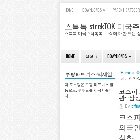
»
HOME
DOWNLOADS
PARENT CATEGOR
스톡톡-stockTOK-미
스톡톡-미국주식톡톡, 주식에 대한 모든 
HOME
삼성
»
DOWNLOADS
»
쿠팡파트너스-빅세일
Home
»
국
삼성전자·
이 포스팅은 쿠팡 파트너스 활
코스피 
동으로, 수수료를 제공받습니
관···
다
By
prfp
코스피
외국인
심화