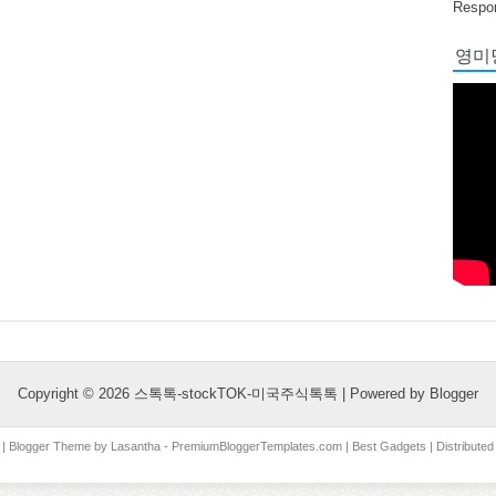
Respon
영미당
Copyright ©
2026
스톡톡-stockTOK-미국주식톡톡
| Powered by
Blogger
| Blogger Theme by
Lasantha
-
PremiumBloggerTemplates.com
|
Best Gadgets
| Distribute