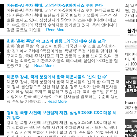
자동화·AI 투자 확대...삼성전자·SK하이닉스 수혜 본다
의 '새
자동화·AI 투자 확대...삼성전자·SK하이닉스 수혜 본다글로벌 AI
딜, 
와 자동화 투자 확대 트렌드가 한국 반도체 기업들에 긍정적 신
가 약 
호를 보내고 있다. 삼성전자와 SK하이닉스는 데이터센터 메모
공조(HV
리 수요 증가의 직접적 수혜자로 평가받고 있다. 특히 엔비디아
같은 글로벌 기업들…
Read More
한화 '홈런 폭발' 속 코스피 반등...외국인 매수 신호 포착
한화 '홈런 폭발' 속 코스피 반등...외국인 매수 신호 포착한화의
한 경기에서 2회에 9득점이라는 '폭발적' 득점 시즌을 맞이한 야
데이터
구계처럼, 국내 주식시장도 최근 반등의 신호를 보이고 있다. 코
다. 
스피는 외국인과 기관투자자들의 매수세에 힘입어 2800선을 탈
가 1
환했으며, 삼…
Read More
팔란티어
해운주 강세, 국제 분쟁에서 한국 해운사들의 '신의 한 수'
해운주 강세, 국제 분쟁에서 한국 해운사들의 '신의 한 수'최근 국
제 정세 불안정으로 인한 해상 운송 경로 변화가 한국 해운사들
에게 예상 밖의 호재로 작용하고 있습니다. 특히 글로벌 유조선
시장에서 한국 해운사들이 주요 선사들을 압도하는 수준의 용선
료 수익을 기록하고 …
Read More
Econ
체가 
보적 
경비원 폭행 사건에 보안업계 재편, 삼성SDS·SK C&C 대응 체
계 강화
경비원 폭행 사건에 보안업계 재편, 삼성SDS·SK C&C 대응 체
계 강화최근 경비원 폭행 사건이 잇따르면서 국내 보안 및 경비
서비스 시장에 변화의 바람이 불고 있다. 주민들의 엄벌 탄원 시