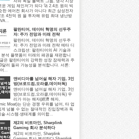
자와 독일 플랙트 그룹, 냉각 시장
로운 게임 체인저'가 되다 🚀 2.4조 원의 빅
단순한 에어컨 회사가 아니다 최근 삼성전자
2조 4천억 원 을 투자해 유럽 최대 냉난방
A...
팔란티어, 데이터 혁명의 선두주
자: 주가 전망과 미래 전략
팔란티어, 데이터 혁명의 선두주
자: 주가 전망과 미래 전략 메타 디
스크립션: 팔란티어의 AI 기술과
 분석 플랫폼이 미래의 패권을 재편합니
이 글은 팔란티어의 강력한 성장 잠재력과 주
000달러 돌파 가능성을 분석합니다. 서론:
...
앤비디아를 넘어설 해자 기업, 3인
방(브로드컴,오라클,데이터독)
앤비디아를 넘어설 해자 기업, 3인
방(브로드컴,오라클,데이터독) 우
리가 아는 해자(經濟 해자,
omic Moat)는 단순 경쟁 우위를 넘어, 타 업
쉽게 넘볼 수 없는 절대적인 진입장벽과 독
기술·시스템·생태계를 의미합...
제2의 비트마인, Sharplink
Gaming 회사 분석하다
제2의 비트마인, Sharplink
Gaming 회사 분석하다 Sharplink