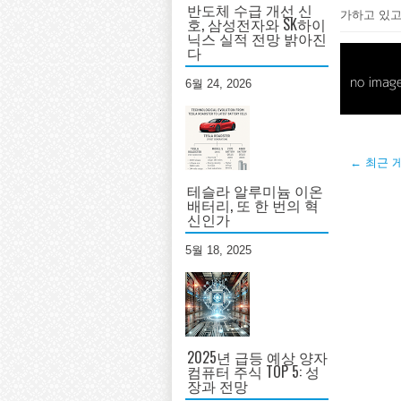
반도체 수급 개선 신
가하고 있고
호, 삼성전자와 SK하이
닉스 실적 전망 밝아진
다
6월 24, 2026
← 최근 
테슬라 알루미늄 이온
배터리, 또 한 번의 혁
신인가
5월 18, 2025
2025년 급등 예상 양자
컴퓨터 주식 TOP 5: 성
장과 전망