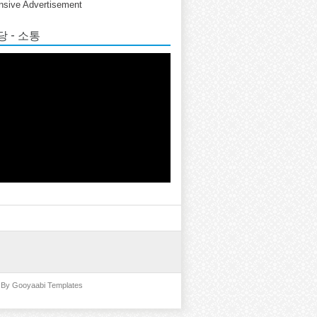
sive Advertisement
 - 소통
d By
Gooyaabi Templates