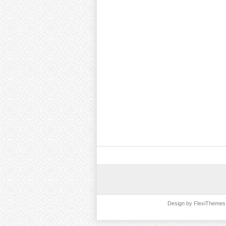
Design by
FlexiThemes