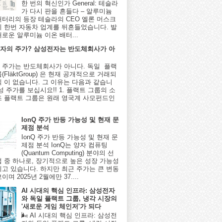
한 번의 혁신인가 General: 테슬라
가 다시 판을 흔들다 – 알루미늄
배터리의 등장 테슬라의 CEO 엘론 머스크
시 한번 자동차 업계를 뒤흔들었습니다. 발
새로운 알루미늄 이온 배터...
자의 주가? 삼성전자는 반도체회사가 아
 주가는 반도체회사가 아니다. 독일 플랙
(FläktGroup) 은 현재 공개적으로 거래되
식 이 없습니다. 그 이유는 다음과 같습니
성 주가를 보십시요!! 1. 플랙트 그룹의 소
조 플랙트 그룹은 원래 영국계 사모펀드인
IonQ 주가 반등 가능성 및 현재 문
제점 분석
IonQ 주가 반등 가능성 및 현재 문
제점 분석 IonQ는 양자 컴퓨팅
(Quantum Computing) 분야의 선
업 중 하나로, 장기적으로 높은 성장 가능성
지고 있습니다. 하지만 최근 주가는 큰 변동
이며 2025년 2월에만 37....
AI 시대의 핵심 인프라: 삼성전자
와 독일 플랙트 그룹, 냉각 시장의
'새로운 게임 체인저'가 되다
🌬️ AI 시대의 핵심 인프라: 삼성전