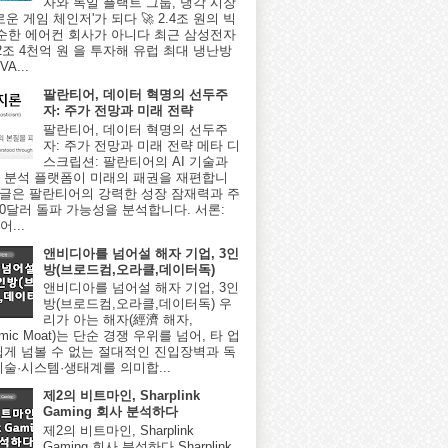
자와 독일 플랙트 그룹, 냉각 시장
로운 게임 체인저'가 되다 🚀 2.4조 원의 빅
단순한 에어컨 회사가 아니다 최근 삼성전자
2조 4천억 원 을 투자해 유럽 최대 냉난방
A...
팔란티어, 데이터 혁명의 선두주
자: 주가 전망과 미래 전략
팔란티어, 데이터 혁명의 선두주
자: 주가 전망과 미래 전략 메타 디
스크립션: 팔란티어의 AI 기술과
 분석 플랫폼이 미래의 패권을 재편합니
이 글은 팔란티어의 강력한 성장 잠재력과 주
000달러 돌파 가능성을 분석합니다. 서론:
...
앤비디아를 넘어설 해자 기업, 3인
방(브로드컴,오라클,데이터독)
앤비디아를 넘어설 해자 기업, 3인
방(브로드컴,오라클,데이터독) 우
리가 아는 해자(經濟 해자,
omic Moat)는 단순 경쟁 우위를 넘어, 타 업
쉽게 넘볼 수 없는 절대적인 진입장벽과 독
기술·시스템·생태계를 의미합...
제2의 비트마인, Sharplink
Gaming 회사 분석하다
제2의 비트마인, Sharplink
Gaming 회사 분석하다 Sharplink