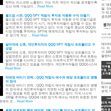
락하는 리스크에 노출된다. 이는 마치 개인이 자산을 공개할수록
의 '새
도난 피해 가능성이…
Read More
딜, 
가 약 
월드컵 시즌, QQQ·SPY 적립식 투자로 자동화 수익 만들기
공조(HV
월드컵 시즌, QQQ·SPY 적립식 투자로 자동화 수익 만들기글로
벌 이벤트가 한창인 이 시기, 개인투자자들이 실천할 수 있는 현
실적인 투자 전략이 부상하고 있다. 미국 기술주 중심의 QQQ와
시장 전체를 추적하는 SPY에 체계적으로 적립식 투자하는 방식
은 장기적 자산 …
Read More
데이터
달러약세 신호, 개인투자자의 QQQ·SPY 적립식 포트폴리오 구
다. 
성법
가 1
달러약세 신호, 개인투자자의 QQQ·SPY 적립식 포트폴리오 구
팔란티어
성법연준의 금리 인상 일시 중단 신호와 인플레이션 추세 둔화는
달러 약세를 시사하고 있다. 이는 미국주식 ETF 투자에 유리한
환경이 조성되고 있음을 의미한다. 개인투자자들은 QQQ(나스닥
 …
Read More
약세장 버티기 전략…QQQ 적립식 매수와 배당 포트폴리오 병행
의 정석
Econ
약세장 버티기 전략…QQQ 적립식 매수와 배당 포트폴리오 병행
체가 
의 정석국내 개인투자자들이 직면한 시장 불확실성 속에서 장기
보적 
자산 형성을 위한 실전 전략이 중요해지고 있다. 미국 나스닥
100을 추적하는 QQQ에 대한 정기적 매수는 여전히 유효한 전략
 현재의 조…
Read More
올해 무료처럼 풀린 배당주, 9월 '감사'를 만드는 포트폴리오 전