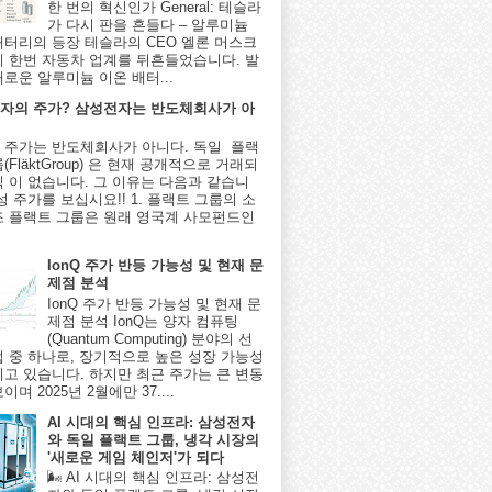
한 번의 혁신인가 General: 테슬라
가 다시 판을 흔들다 – 알루미늄
배터리의 등장 테슬라의 CEO 엘론 머스크
시 한번 자동차 업계를 뒤흔들었습니다. 발
새로운 알루미늄 이온 배터...
자의 주가? 삼성전자는 반도체회사가 아
 주가는 반도체회사가 아니다. 독일 플랙
(FläktGroup) 은 현재 공개적으로 거래되
식 이 없습니다. 그 이유는 다음과 같습니
성 주가를 보십시요!! 1. 플랙트 그룹의 소
조 플랙트 그룹은 원래 영국계 사모펀드인
IonQ 주가 반등 가능성 및 현재 문
제점 분석
IonQ 주가 반등 가능성 및 현재 문
제점 분석 IonQ는 양자 컴퓨팅
(Quantum Computing) 분야의 선
업 중 하나로, 장기적으로 높은 성장 가능성
지고 있습니다. 하지만 최근 주가는 큰 변동
이며 2025년 2월에만 37....
AI 시대의 핵심 인프라: 삼성전자
와 독일 플랙트 그룹, 냉각 시장의
'새로운 게임 체인저'가 되다
🌬️ AI 시대의 핵심 인프라: 삼성전