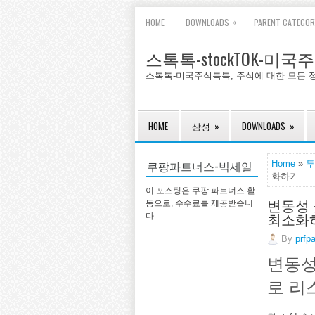
»
HOME
DOWNLOADS
PARENT CATEGOR
스톡톡-stockTOK-미
스톡톡-미국주식톡톡, 주식에 대한 모든 
HOME
삼성
»
DOWNLOADS
»
쿠팡파트너스-빅세일
Home
»
투
화하기
이 포스팅은 쿠팡 파트너스 활
변동성 
동으로, 수수료를 제공받습니
최소화
다
By
prfp
변동성
로 리