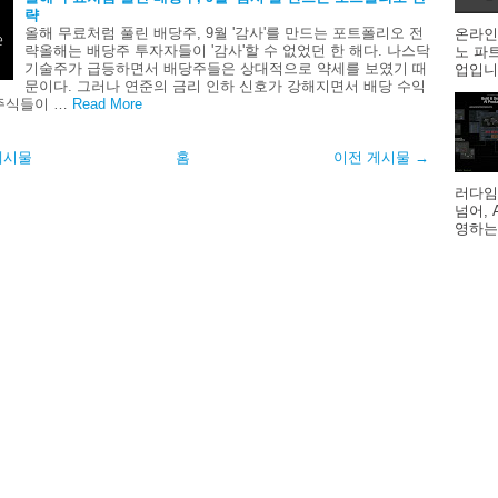
략
올해 무료처럼 풀린 배당주, 9월 '감사'를 만드는 포트폴리오 전
온라인
략올해는 배당주 투자자들이 '감사'할 수 없었던 한 해다. 나스닥
노 파
기술주가 급등하면서 배당주들은 상대적으로 약세를 보였기 때
업입니다
문이다. 그러나 연준의 금리 인하 신호가 강해지면서 배당 수익
주식들이 …
Read More
게시물
홈
이전 게시물 →
러다임
넘어,
영하는