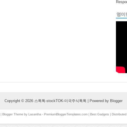
Respon
영미당
Copyright ©
2026
스톡톡-stockTOK-미국주식톡톡
| Powered by
Blogger
| Blogger Theme by
Lasantha
-
PremiumBloggerTemplates.com
|
Best Gadgets
| Distribute