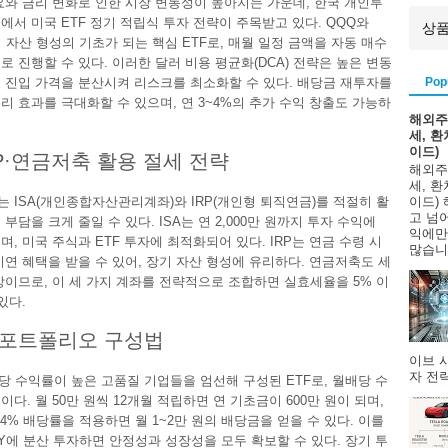
수요와 금리 변화로 인한 시장 변동성이 높아지는 가운데, 한국 개인투
에서 미국 ETF 정기 적립식 투자 전략이 주목받고 있다. QQQ와
기 자산 형성의 기초가 되는 핵심 ETF로, 매월 일정 금액을 자동 매수
로 진행할 수 있다. 이러한 달러 비용 평균화(DCA) 전략은 높은 변동
Pop
 진입 가격을 분산시켜 리스크를 최소화할 수 있다. 배당금 재투자를
리 효과를 극대화할 수 있으며, 연 3~4%의 추가 수익 창출도 가능하
해외주
세, 
이드)
IRP·연금저축 활용 절세 전략
해외주
세, 
 ISA(개인종합자산관리계좌)와 IRP(개인형 퇴직연금)를 적절히 활
이드)
고 넘
부담을 크게 줄일 수 있다. ISA는 연 2,000만 원까지 투자 수익에
익에만
며, 미국 주식과 ETF 투자에 최적화되어 있다. IRP는 연금 수령 시
많습니다
이연 혜택을 받을 수 있어, 장기 자산 형성에 유리하다. 연금저축도 세
상이므로, 이 세 가지 계좌를 전략적으로 조합하면 실효세율을 5% 이
있다.
 포트폴리오 구성법
이브 
자 전략
배당 수익률이 높은 고품질 기업들을 엄선해 구성된 ETF로, 월배당 수
다. 월 50만 원씩 12개월 적립하면 연 기초금이 600만 원이 되며,
~4% 배당률을 적용하면 월 1~2만 원의 배당금을 얻을 수 있다. 이를
PY에 분산 투자하면 안정성과 성장성을 모두 확보할 수 있다. 장기 투