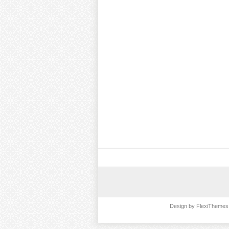
Design by
FlexiThemes