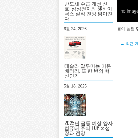
반도체 수급 개선 신
호, 삼성전자와 SK하이
닉스 실적 전망 밝아진
다
률이 높은 
6월 24, 2026
← 최근 
테슬라 알루미늄 이온
배터리, 또 한 번의 혁
신인가
5월 18, 2025
2025년 급등 예상 양자
컴퓨터 주식 TOP 5: 성
장과 전망