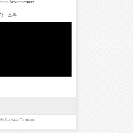
sive Advertisement
 - 소통
d By
Gooyaabi Templates