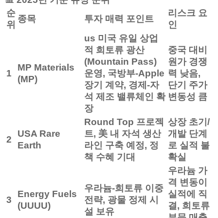
순
리스크 요
종목
투자 매력 포인트
위
인
us 미국 유일 상업
적 희토류 광산
중국 대비
(Mountain Pass)
원가 경쟁
MP Materials
1
운영, 국방부-Apple
력 낮음,
(MP)
장기 계약, 경제-자
단기 주가
석 제조 밸류체인 확
변동성 큼
장
Round Top 프로젝
상장 초기/
USA Rare
트, 美 내 자석 생산
개발 단계
2
Earth
라인 구축 예정, 정
로 실적 불
책 수혜 기대
확실
우라늄 가
격 변동이
우라늄-희토류 이중
Energy Fuels
실적에 직
3
전략, 광물 정제 시
(UUUU)
결, 희토류
설 보유
부문 매출