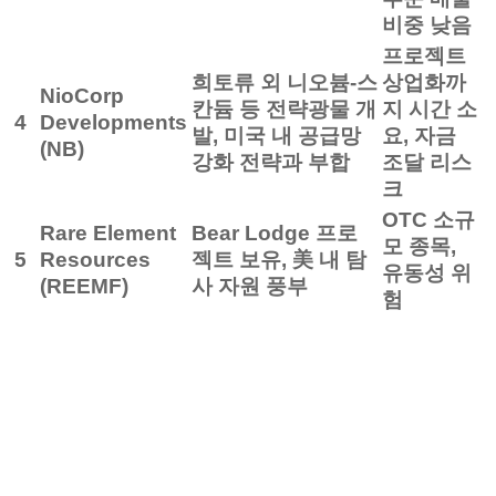
비중 낮음
프로젝트
희토류 외 니오븀-스
상업화까
NioCorp
칸듐 등 전략광물 개
지 시간 소
4
Developments
발, 미국 내 공급망
요, 자금
(NB)
강화 전략과 부합
조달 리스
크
OTC 소규
Rare Element
Bear Lodge 프로
모 종목,
5
Resources
젝트 보유, 美 내 탐
유동성 위
(REEMF)
사 자원 풍부
험