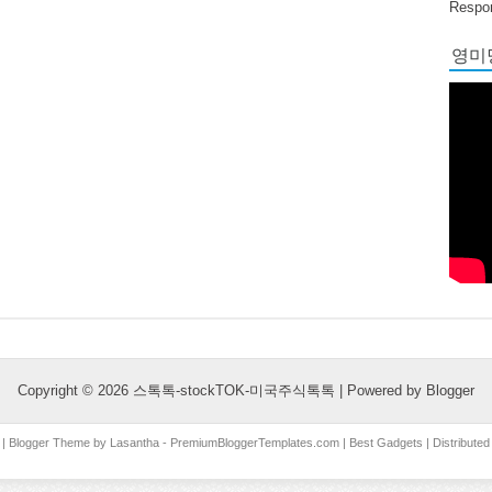
Respon
영미당
Copyright ©
2026
스톡톡-stockTOK-미국주식톡톡
| Powered by
Blogger
| Blogger Theme by
Lasantha
-
PremiumBloggerTemplates.com
|
Best Gadgets
| Distribute