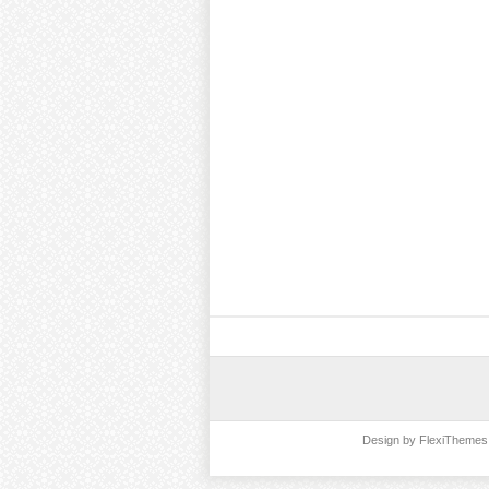
Design by
FlexiThemes