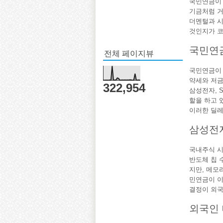
국민연금이 
기금처럼 거
더멘털과 시
것인지가 코
국민연금
전체 페이지뷰
국민연금이 
약세와 저금
322,954
삼성전자, 
할을 하고 
이러한 딜레
삼성전자
국내주식 시
반도체 칩 
지만, 메모
민연금이 이
결정이 외국
외국인 