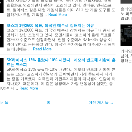
AI와 자동화 기술의 글로벌 확산이 국내 게임 개발사들의 경영
효율화로 연결되면서 관심이 고조되고 있다. 넷마블, 엔씨소프
온라인
트, 펄어비스 같은 대형 게임사들은 이미 AI 기반 개발 도구를 도
노 파
입하거나 도입 계획을…
Read More
업입니다
코스피 1만2600 목표, 외국인 매수세 강해지는 이유
코스피 1만2600 목표, 외국인 매수세 강해지는 이유국내 증시 전
망치가 상향 조정되고 있다. 증권사들이 코스피의 올해 목표를 1
만2600 수준으로 설정하면서, 현물 수준에서 약 5~8% 상승 여
력이 있다고 판단하고 있다. 외국인 투자자들의 매수세가 강해지
는 배경에는 …
Read More
러다임
넘어,
SK하이닉스 13% 올랐다 10% 내렸다...메모리 반도체 시황이 흔
영하는
드는 코스피
SK하이닉스 13% 올랐다 10% 내렸다...메모리 반도체 시황이 흔
드는 코스피코스피가 8% 넘게 급락하면서 거래 중단까지 나가
는 장을 기록했다. 외국인과 기관투자자들의 패닉셀이 연달아 터
져나왔기 때문이다. 이 같은 상황에서 가장 변동성이 심했던 종
SK하이닉…
Read More
게시물
홈
이전 게시물 →