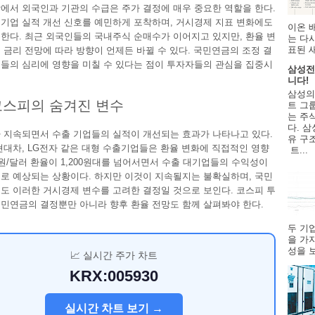
에서 외국인과 기관의 수급은 주가 결정에 매우 중요한 역할을 한다.
기업 실적 개선 신호를 예민하게 포착하며, 거시경제 지표 변화에도
이온 
한다. 최근 외국인들의 국내주식 순매수가 이어지고 있지만, 환율 변
는 다
표된 
 금리 전망에 따라 방향이 언제든 바뀔 수 있다. 국민연금의 조정 결
들의 심리에 영향을 미칠 수 있다는 점이 투자자들의 관심을 집중시
삼성전
니다!
삼성의
코스피의 숨겨진 변수
트 그룹
는 주
다. 삼
 지속되면서 수출 기업들의 실적이 개선되는 효과가 나타나고 있다.
유 구
현대차, LG전자 같은 대형 수출기업들은 환율 변화에 직접적인 영향
트...
 원/달러 환율이 1,200원대를 넘어서면서 수출 대기업들의 수익성이
로 예상되는 상황이다. 하지만 이것이 지속될지는 불확실하며, 국민
도 이러한 거시경제 변수를 고려한 결정일 것으로 보인다. 코스피 투
민연금의 결정뿐만 아니라 향후 환율 전망도 함께 살펴봐야 한다.
두 기
을 가
성을 보
📈 실시간 주가 차트
KRX:005930
실시간 차트 보기 →