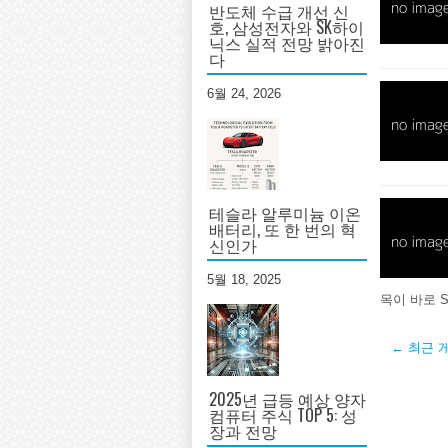
반도체 수급 개선 신
호, 삼성전자와 SK하이
닉스 실적 전망 밝아진
다
6월 24, 2026
테슬라 알루미늄 이온
배터리, 또 한 번의 혁
신인가
5월 18, 2025
목이 바로 
← 최근 
2025년 급등 예상 양자
컴퓨터 주식 TOP 5: 성
장과 전망