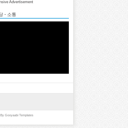
sive Advertisement
 - 소통
d By
Gooyaabi Templates