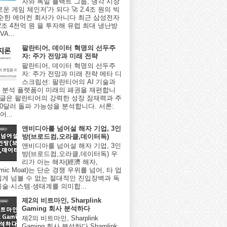
자와 독일 플랙트 그룹, 냉각 시장
로운 게임 체인저'가 되다 🚀 2.4조 원의 빅
단순한 에어컨 회사가 아니다 최근 삼성전자
2조 4천억 원 을 투자해 유럽 최대 냉난방
A...
팔란티어, 데이터 혁명의 선두주
자: 주가 전망과 미래 전략
팔란티어, 데이터 혁명의 선두주
자: 주가 전망과 미래 전략 메타 디
스크립션: 팔란티어의 AI 기술과
 분석 플랫폼이 미래의 패권을 재편합니
이 글은 팔란티어의 강력한 성장 잠재력과 주
000달러 돌파 가능성을 분석합니다. 서론:
...
앤비디아를 넘어설 해자 기업, 3인
방(브로드컴,오라클,데이터독)
앤비디아를 넘어설 해자 기업, 3인
방(브로드컴,오라클,데이터독) 우
리가 아는 해자(經濟 해자,
omic Moat)는 단순 경쟁 우위를 넘어, 타 업
쉽게 넘볼 수 없는 절대적인 진입장벽과 독
기술·시스템·생태계를 의미합...
제2의 비트마인, Sharplink
Gaming 회사 분석하다
제2의 비트마인, Sharplink
Gaming 회사 분석하다 Sharplink