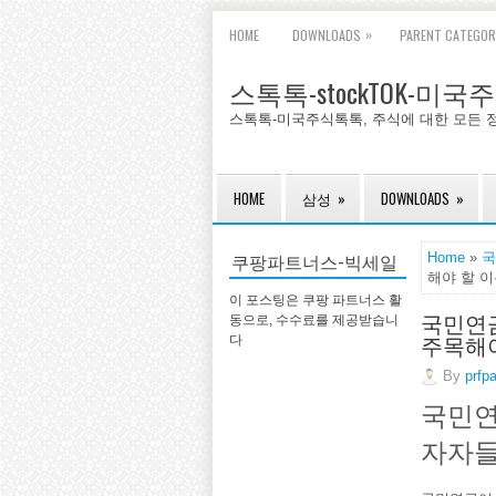
»
HOME
DOWNLOADS
PARENT CATEGOR
스톡톡-stockTOK-미
스톡톡-미국주식톡톡, 주식에 대한 모든 
HOME
삼성
»
DOWNLOADS
»
쿠팡파트너스-빅세일
Home
»
국
해야 할 
이 포스팅은 쿠팡 파트너스 활
국민연금
동으로, 수수료를 제공받습니
주목해야
다
By
prfp
국민연
자자들