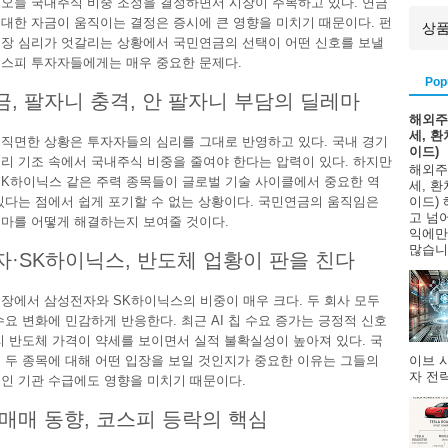
오늘 국내주식 비중 조정을 결정하면서 시장이 주목하고 있다. 연금
대한 자금이 움직이는 결정은 증시에 큰 영향을 미치기 때문이다. 펀
장 심리가 엇갈리는 상황에서 국민연금의 선택이 어떤 신호를 보낼
스피 투자자들에게는 매우 중요한 문제다.
Pop
, 팔자니 충격, 안 팔자니 부담의 딜레마
해외주
세, 
직면한 상황은 투자자들의 심리를 그대로 반영하고 있다. 국내 경기
이드)
리 기조 속에서 국내주식 비중을 줄여야 한다는 압력이 있다. 하지만
해외주
SK하이닉스 같은 주력 종목들이 글로벌 기술 사이클에서 중요한 역
세, 
있다는 점에서 쉽게 포기할 수 없는 상황이다. 국민연금의 움직임은
이드)
고 넘
마를 어떻게 해결하는지 보여줄 것이다.
익에만
많습니다
·SK하이닉스, 반도체 업황이 판을 친다
장에서 삼성전자와 SK하이닉스의 비중이 매우 크다. 두 회사 모두
수요 변화에 민감하게 반응한다. 최근 AI 칩 수요 증가는 긍정적 신호
리 반도체 가격이 약세를 보이면서 실적 불확실성이 높아져 있다. 국
이브 
 두 종목에 대해 어떤 입장을 보일 것인지가 중요한 이유는 그들의
자 전략
인 기관 수급에도 영향을 미치기 때문이다.
매매 동향, 코스피 등락의 핵심