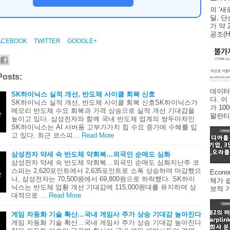
의 '새
딜, 
가 약 
공조(HV
ACEBOOK
TWITTER
GOOGLE+
Posts:
데이터
SK하이닉스 실적 개선, 반도체 사이클 회복 신호
다. 
SK하이닉스 실적 개선, 반도체 사이클 회복 신호SK하이닉스가
가 1
메모리 반도체 수요 회복과 가격 상승으로 실적 개선 기대감을
팔란티어
높이고 있다. 삼성전자와 함께 국내 반도체 업계의 쌍두마차인
SK하이닉스는 AI 서버용 고부가가치 칩 수요 증가에 수혜를 입
고 있다. 최근 코스피…
Read More
삼성전자 약세 속 반도체 약회복…외국인 순매도 심화
삼성전자 약세 속 반도체 약회복…외국인 순매도 심화지난주 코
스피는 2,620포인트에서 2,635포인트로 소폭 상승하며 마감했으
Econ
나, 삼성전자는 70,500원에서 69,800원으로 하락했다. SK하이
체가 
닉스는 반도체 업황 개선 기대감에 115,000원대를 유지하며 상
보적 
대적으로 …
Read More
게임 자동화 기술 확산…국내 게임사 주가 상승 기대감 높아진다
게임 자동화 기술 확산…국내 게임사 주가 상승 기대감 높아진다