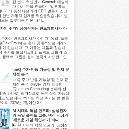
한 번의 혁신인가 General: 테슬라
가 다시 판을 흔들다 – 알루미늄
배터리의 등장 테슬라의 CEO 엘론 머스크
시 한번 자동차 업계를 뒤흔들었습니다. 발
새로운 알루미늄 이온 배터...
자의 주가? 삼성전자는 반도체회사가 아
 주가는 반도체회사가 아니다. 독일 플랙
(FläktGroup) 은 현재 공개적으로 거래되
식 이 없습니다. 그 이유는 다음과 같습니
성 주가를 보십시요!! 1. 플랙트 그룹의 소
조 플랙트 그룹은 원래 영국계 사모펀드인
IonQ 주가 반등 가능성 및 현재 문
제점 분석
IonQ 주가 반등 가능성 및 현재 문
제점 분석 IonQ는 양자 컴퓨팅
(Quantum Computing) 분야의 선
업 중 하나로, 장기적으로 높은 성장 가능성
지고 있습니다. 하지만 최근 주가는 큰 변동
이며 2025년 2월에만 37....
AI 시대의 핵심 인프라: 삼성전자
와 독일 플랙트 그룹, 냉각 시장의
'새로운 게임 체인저'가 되다
🌬️ AI 시대의 핵심 인프라: 삼성전