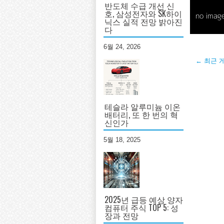
반도체 수급 개선 신
호, 삼성전자와 SK하이
닉스 실적 전망 밝아진
다
6월 24, 2026
← 최근 
테슬라 알루미늄 이온
배터리, 또 한 번의 혁
신인가
5월 18, 2025
2025년 급등 예상 양자
컴퓨터 주식 TOP 5: 성
장과 전망