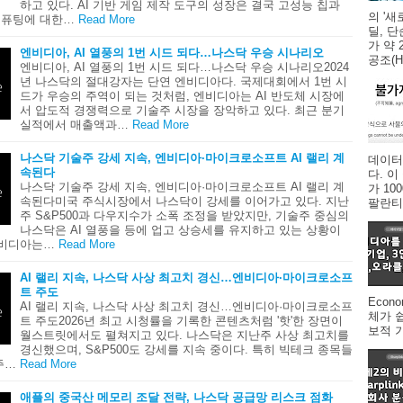
하고 있다. AI 기반 게임 제작 도구의 성장은 결국 고성능 칩과
의 '새
컴퓨팅에 대한…
Read More
딜, 
가 약 
엔비디아, AI 열풍의 1번 시드 되다…나스닥 우승 시나리오
공조(HV
엔비디아, AI 열풍의 1번 시드 되다…나스닥 우승 시나리오2024
년 나스닥의 절대강자는 단연 엔비디아다. 국제대회에서 1번 시
드가 우승의 주역이 되는 것처럼, 엔비디아는 AI 반도체 시장에
서 압도적 경쟁력으로 기술주 시장을 장악하고 있다. 최근 분기
실적에서 매출액과…
Read More
나스닥 기술주 강세 지속, 엔비디아·마이크로소프트 AI 랠리 계
데이터
속된다
다. 
나스닥 기술주 강세 지속, 엔비디아·마이크로소프트 AI 랠리 계
가 1
속된다미국 주식시장에서 나스닥이 강세를 이어가고 있다. 지난
팔란티어
주 S&P500과 다우지수가 소폭 조정을 받았지만, 기술주 중심의
나스닥은 AI 열풍을 등에 업고 상승세를 유지하고 있는 상황이
엔비디아는…
Read More
AI 랠리 지속, 나스닥 사상 최고치 경신…엔비디아·마이크로소프
트 주도
Econ
AI 랠리 지속, 나스닥 사상 최고치 경신…엔비디아·마이크로소프
체가 
트 주도2026년 최고 시청률을 기록한 콘텐츠처럼 '핫'한 장면이
보적 
월스트릿에서도 펼쳐지고 있다. 나스닥은 지난주 사상 최고치를
경신했으며, S&P500도 강세를 지속 중이다. 특히 빅테크 종목들
주…
Read More
애플의 중국산 메모리 조달 전략, 나스닥 공급망 리스크 점화