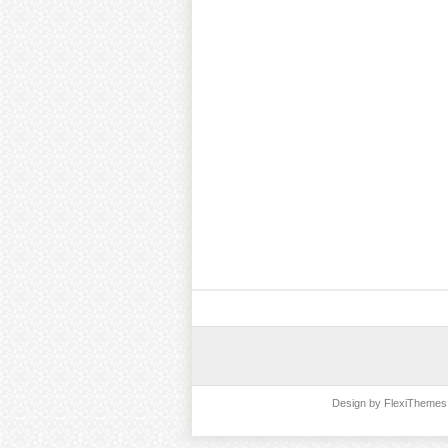
Design by
FlexiThemes