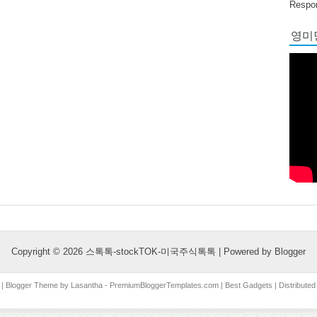
Respon
영미당
Copyright ©
2026
스톡톡-stockTOK-미국주식톡톡
| Powered by
Blogger
| Blogger Theme by
Lasantha
-
PremiumBloggerTemplates.com
|
Best Gadgets
| Distribute