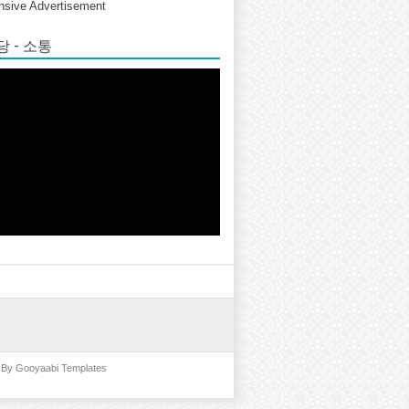
sive Advertisement
 - 소통
d By
Gooyaabi Templates