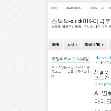
»
HOME
DOWNLOADS
PARENT CATEGOR
스톡톡-stockTOK-미
스톡톡-미국주식톡톡, 주식에 대한 모든 
HOME
삼성
»
DOWNLOADS
»
쿠팡파트너스-빅세일
Home
»
미
가 주도하
이 포스팅은 쿠팡 파트너스 활
AI 열
동으로, 수수료를 제공받습니
프트가
다
By
prfp
AI 
마이크