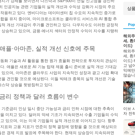
증시가 강세를 보이면서 나스닥과 S&P500이 연일 신고점을 경신하
특히 인공지능 관련 기업들의 실적 개선과 수익성 강화가 시장의 주요
작용하고 있다. 엔비디아는 데이터센터 칩 수요의 지속적인 증가로
합을 유지 중이며, 마이크로소프트는 클라우드 서비스와 AI 통합 추
Pop
실적 개선 기대감이 주가를 견인하고 있다. 다우지수도 이러한 긍정적
 상승하고 있으며, 금융·에너지 섹터의 안정적 수익이 지수를 지탱하
해외주
세, 
이드)
애플·아마존, 실적 개선 신호에 주목
해외주
세, 
동화 기술과 AI 활용을 통한 원가 효율화 전략으로 투자자의 관심이
이드)
고 넘
다. 애플은 새로운 AI 기능 탑재 제품 출시 준비로 실적 개선 기대감
익에만
 있으며, 아마존은 클라우드 사업의 지속적인 성장과 광고 사업 확대
많습니다
선을 견인할 것으로 예상된다. 이들 빅테크 종목의 실적 개선은 기술
나스닥 상승을 뒷받침하고 있다.
금리 정책과 달러 흐름이 변수
이브 
 기준금리 인상 일시 중단 가능성과 금리 인하 시점에 대한 추측이
자 전략
을 미치고 있다. 달러의 약세 기조가 지속되면서 수출 기업들의 수익
고 있으며, 이는 미국 기업들의 실적 개선으로 이어지고 있다. 향후
지표와 고용 지표가 연준의 정책 결정에 영향을 줄 것으로 예상되므
들은 경제 지표 발표에 주목해야 한다. 현재의 상승장이 지속되려면