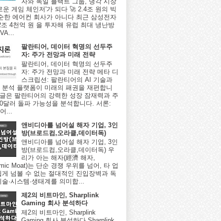
자와 독일 플랙트 그룹, 냉각 시장
로운 게임 체인저'가 되다 🚀 2.4조 원의 빅
단순한 에어컨 회사가 아니다 최근 삼성전자
2조 4천억 원 을 투자해 유럽 최대 냉난방
A...
팔란티어, 데이터 혁명의 선두주
자: 주가 전망과 미래 전략
팔란티어, 데이터 혁명의 선두주
자: 주가 전망과 미래 전략 메타 디
스크립션: 팔란티어의 AI 기술과
 분석 플랫폼이 미래의 패권을 재편합니
이 글은 팔란티어의 강력한 성장 잠재력과 주
000달러 돌파 가능성을 분석합니다. 서론:
...
앤비디아를 넘어설 해자 기업, 3인
방(브로드컴,오라클,데이터독)
앤비디아를 넘어설 해자 기업, 3인
방(브로드컴,오라클,데이터독) 우
리가 아는 해자(經濟 해자,
omic Moat)는 단순 경쟁 우위를 넘어, 타 업
쉽게 넘볼 수 없는 절대적인 진입장벽과 독
기술·시스템·생태계를 의미합...
제2의 비트마인, Sharplink
Gaming 회사 분석하다
제2의 비트마인, Sharplink
Gaming 회사 분석하다 Sharplink