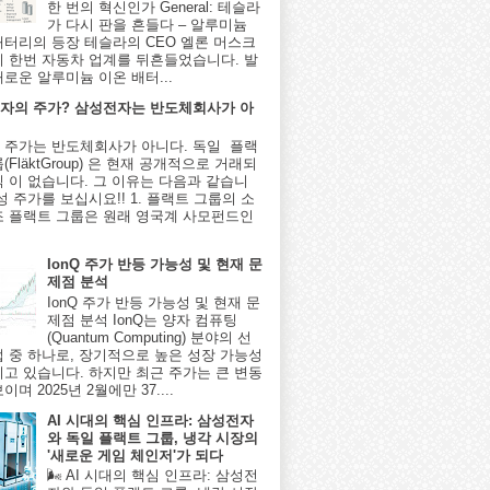
한 번의 혁신인가 General: 테슬라
가 다시 판을 흔들다 – 알루미늄
배터리의 등장 테슬라의 CEO 엘론 머스크
시 한번 자동차 업계를 뒤흔들었습니다. 발
새로운 알루미늄 이온 배터...
자의 주가? 삼성전자는 반도체회사가 아
 주가는 반도체회사가 아니다. 독일 플랙
(FläktGroup) 은 현재 공개적으로 거래되
식 이 없습니다. 그 이유는 다음과 같습니
성 주가를 보십시요!! 1. 플랙트 그룹의 소
조 플랙트 그룹은 원래 영국계 사모펀드인
IonQ 주가 반등 가능성 및 현재 문
제점 분석
IonQ 주가 반등 가능성 및 현재 문
제점 분석 IonQ는 양자 컴퓨팅
(Quantum Computing) 분야의 선
업 중 하나로, 장기적으로 높은 성장 가능성
지고 있습니다. 하지만 최근 주가는 큰 변동
이며 2025년 2월에만 37....
AI 시대의 핵심 인프라: 삼성전자
와 독일 플랙트 그룹, 냉각 시장의
'새로운 게임 체인저'가 되다
🌬️ AI 시대의 핵심 인프라: 삼성전