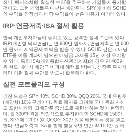
졌다. 렉서스처럼 '확실한 수익'을 추구하는 기업들이 증가할
것이고, 그런 기업들은 대부분 배당주다. SPY에 비해 SCHD
의 수익률 안정성과 배당 수익률이 높은 이유가 여기에 있다.
IRP·연금저축·ISA 절세 활용
한국 개인투자자들이 놓치고 있는 강력한 절세 수단이 있다.
IRP(개인형 퇴직연금)는 연 900만 원까지, 연금저축은 연 600
만 원까지 세액공제 혜택을 받을 수 있다. SCHD 같은 고배당
ETF를 이들 계좌에 담으면 배당금 과세를 15년 이상 유이할
수 있다. 특히 ISA(개인종합자산관리계좌)의 경우 연 400만
원 한도 내에서 배당금 비과세 혜택을 받는다. 성장주 투자자
라면 이런 절세 수단을 반드시 활용해야 한다.
실전 포트폴리오 구성
권장 모델은 SPY 40%, SCHD 30%, QQQ 20%, 국내 우량주
(배당형) 10% 구성이다. 환율 헤지를 고려해 국내 원화 자산
도 포함시키되, 고배당주 중심으로 재편성하는 것이 현명하
다. 월 300만 원을 적립식으로 투자한다면 SCHD에 150만
원, SPY에 120만 원, QQQ에 30만 원을 배분하는 것을 권고
한다. 연금저축과 ISA를 함께 활용하면 연간 약 100만 원 이
상의 세금을 절약할 수 있다. 글로벌 대형주들이 '확실한 수