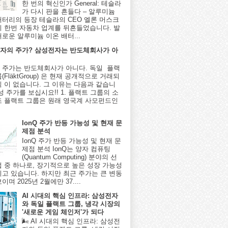
한 번의 혁신인가 General: 테슬라
가 다시 판을 흔들다 – 알루미늄
배터리의 등장 테슬라의 CEO 엘론 머스크
시 한번 자동차 업계를 뒤흔들었습니다. 발
새로운 알루미늄 이온 배터...
자의 주가? 삼성전자는 반도체회사가 아
 주가는 반도체회사가 아니다. 독일 플랙
(FläktGroup) 은 현재 공개적으로 거래되
식 이 없습니다. 그 이유는 다음과 같습니
성 주가를 보십시요!! 1. 플랙트 그룹의 소
조 플랙트 그룹은 원래 영국계 사모펀드인
IonQ 주가 반등 가능성 및 현재 문
제점 분석
IonQ 주가 반등 가능성 및 현재 문
제점 분석 IonQ는 양자 컴퓨팅
(Quantum Computing) 분야의 선
업 중 하나로, 장기적으로 높은 성장 가능성
지고 있습니다. 하지만 최근 주가는 큰 변동
이며 2025년 2월에만 37....
AI 시대의 핵심 인프라: 삼성전자
와 독일 플랙트 그룹, 냉각 시장의
'새로운 게임 체인저'가 되다
🌬️ AI 시대의 핵심 인프라: 삼성전