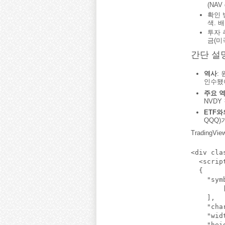
(NAV
확인 방
색. 배
투자 
금(미국
간단 설
역사
: 
인수됐
주요 
NVDY
ETF와
QQQ)
Trading
<div cla
  <scrip
  {

    "symb
        
    ],

    "cha
    "wid
    "hei