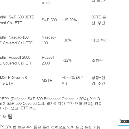
bills)
dhill S&P 500 0DTE
0DTE 옵
S&P 500
~15-20%
red Call ETF
션, 주간
dhill Nasdaq-100
Nasdaq-
~18%
테크 중심
 Covered Call ETF
100
dhill Russell 2000
Russell
~12%
소형주
 Covered Call ETF
2000
 MSTR Growth &
~0.09% (저수
성장+인
MSTR
ome ETF
익)
컴, 주간
EPY (Defiance S&P 500 Enhanced Options, ~20%), XYLD
bal X S&P 500 Covered Call, 월간이지만 주간 변형 있음). 전통
 거의 없고, ETF 중심.
 & 팁
Recen
 TSLY처럼 높은 수익률은 옵션 전략으로 인해 원금 손실 가능