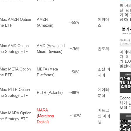
의 '새
딜, 
가 약 
dMax AMZN Option
AMZN
이커머
공조(HV
~55%
me ETF
(Amazon)
스
dMax AMD Option
AMD (Advanced
~75%
반도체
me Strategy ETF
Micro Devices)
데이터
다. 
가 1
팔란티어
dMax META Option
META (Meta
소셜 미
~50%
me ETF
Platforms)
디어
dMax PLTR Option
데이터
PLTR (Palantir)
~89%
me Strategy ETF
분석
Econ
체가 
보적 
MARA
비트코
dMax MARA Option
(Marathon
~102%
인 마이
me Strategy ETF
Digital)
닝