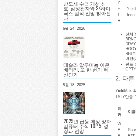
반도체 수급 개선 신
Y
호, 삼성전자와 SK하이
E
Yiel
닉스 실적 전망 밝아진
T
Inco
다
H
6월 24, 2026
전체 Y
BRKC(
DRAY
HOOY
RBLY
버전(C
테슬라 알루미늄 이온
펀드 오브
배터리, 또 한 번의 혁
GPTY
신인가
2. 다른 
5월 18, 2025
YieldMa
TSLY만큼
티
이름
커
2025년 급등 예상 양자
W
컴퓨터 주식 TOP 5: 성
장과 전망
E
Roun
E
ETF