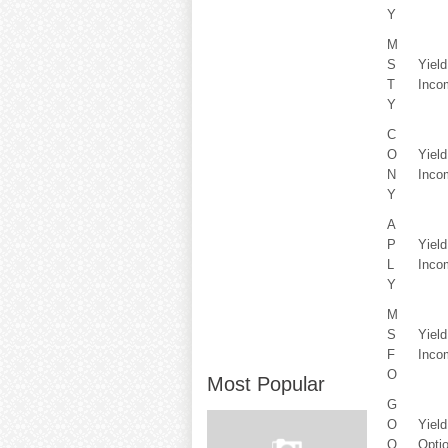
Y
M
S
Yiel
T
Inco
Y
C
O
Yiel
N
Inco
Y
A
P
Yiel
L
Inco
Y
M
S
Yiel
F
Inco
O
Most Popular
G
O
Yiel
O
Opti