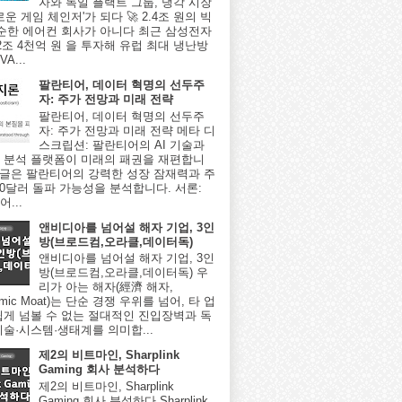
자와 독일 플랙트 그룹, 냉각 시장
로운 게임 체인저'가 되다 🚀 2.4조 원의 빅
단순한 에어컨 회사가 아니다 최근 삼성전자
2조 4천억 원 을 투자해 유럽 최대 냉난방
A...
팔란티어, 데이터 혁명의 선두주
자: 주가 전망과 미래 전략
팔란티어, 데이터 혁명의 선두주
자: 주가 전망과 미래 전략 메타 디
스크립션: 팔란티어의 AI 기술과
 분석 플랫폼이 미래의 패권을 재편합니
이 글은 팔란티어의 강력한 성장 잠재력과 주
000달러 돌파 가능성을 분석합니다. 서론:
...
앤비디아를 넘어설 해자 기업, 3인
방(브로드컴,오라클,데이터독)
앤비디아를 넘어설 해자 기업, 3인
방(브로드컴,오라클,데이터독) 우
리가 아는 해자(經濟 해자,
omic Moat)는 단순 경쟁 우위를 넘어, 타 업
쉽게 넘볼 수 없는 절대적인 진입장벽과 독
기술·시스템·생태계를 의미합...
제2의 비트마인, Sharplink
Gaming 회사 분석하다
제2의 비트마인, Sharplink
Gaming 회사 분석하다 Sharplink