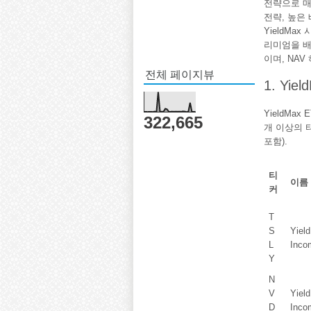
전략으로 매
전략, 높은
YieldM
리미엄을 배
이며, NAV 
전체 페이지뷰
1. Yi
YieldMa
322,665
개 이상의 
포함).
티
이름
커
T
S
Yiel
L
Inco
Y
N
V
Yiel
D
Inco