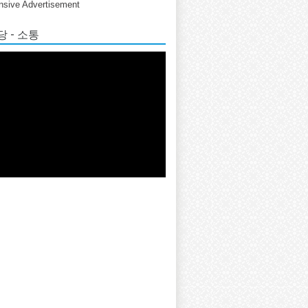
sive Advertisement
 - 소통
er;">

d-widget-symbol-overview.js" type="text/javascript">
