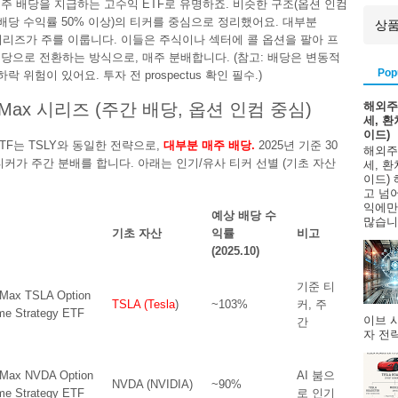
주 배당을 지급하는 고수익 ETF로 유명하죠. 비슷한 구조(옵션 인컴
 배당 수익률 50% 이상)의 티커를 중심으로 정리했어요. 대부분
ax 시리즈가 주를 이룹니다. 이들은 주식이나 섹터에 콜 옵션을 팔아 프
당으로 전환하는 방식으로, 매주 분배합니다. (참고: 배당은 변동적
Pop
하락 위험이 있어요. 투자 전 prospectus 확인 필수.)
해외주
eldMax 시리즈 (주간 배당, 옵션 인컴 중심)
세, 
이드)
x ETF는 TSLY와 동일한 전략으로,
대부분 매주 배당.
2025년 기준 30
해외주
티커가 주간 분배를 합니다. 아래는 인기/유사 티커 선별 (기초 자산
세, 
이드)
고 넘
익에만
예상 배당 수
많습니다
기초 자산
익률
비고
(2025.10)
기준 티
dMax TSLA Option
TSLA (Tesla
)
~103%
커, 주
me Strategy ETF
이브 
간
자 전략
dMax NVDA Option
AI 붐으
NVDA (NVIDIA)
~90%
me Strategy ETF
로 인기