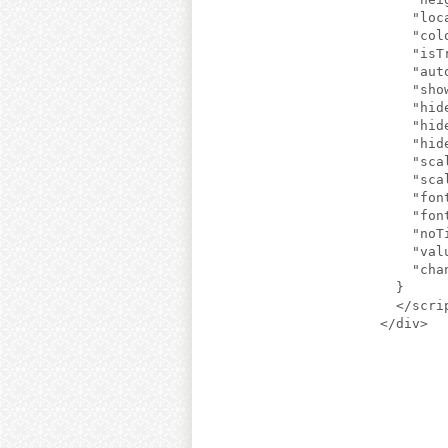
    "loc
    "col
    "isT
    "aut
    "sho
    "hid
    "hid
    "hid
    "sca
    "sca
    "fon
    "fon
    "noT
    "val
    "cha
  }

  </scrip
</div>