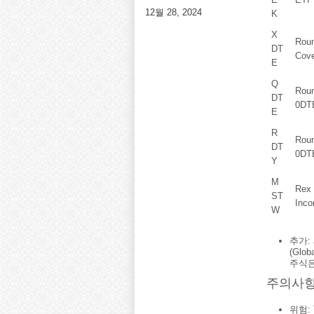
12월 28, 2024
K
X
Roun
DT
Cove
E
Q
Roun
DT
0DTE
E
R
Roun
DT
0DTE
Y
M
Rex
ST
Inc
W
추가: J
(Glo
주식은
주의사항
위험: