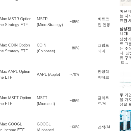
이온 
는 다
dMax MSTR Option
MSTR
비트코
표된 
~85%
me Strategy ETF
(MicroStrategy)
인 연동
삼성전
니다!
삼성의
트 그룹
dMax COIN Option
COIN
크립토
~80%
는 주
me Strategy ETF
(Coinbase)
테마
다. 삼
유 구
트...
dMax AAPL Option
안정적
AAPL (Apple)
~70%
me ETF
빅테크
두 기
dMax MSFT Option
MSFT
클라우
을 가
~65%
me ETF
(Microsoft)
드/AI
성을 보
dMax GOOGL
GOOGL
~60%
검색/AI
on Income ETF
(Alphabet)