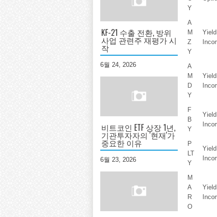
Y
A
KF-21 수출 전환, 방위
M
Yiel
사업 관련주 재평가 시
Z
Inco
작
Y
6월 24, 2026
A
M
Yiel
D
Inco
Y
F
Yiel
B
Inco
비트코인 ETF 상장 1년,
Y
기관투자자의 '현재'가
중요한 이유
P
Yiel
LT
Inco
6월 23, 2026
Y
M
A
Yiel
R
Inco
O