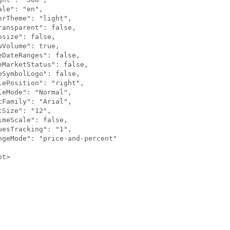
ale": "en",

orTheme": "light",

ransparent": false,

osize": false,

wVolume": true,

eDateRanges": false,

eMarketStatus": false,

eSymbolLogo": false,

lePosition": "right",

leMode": "Normal",

tFamily": "Arial",

tSize": "12",

imeScale": false,

uesTracking": "1",

ngeMode": "price-and-percent"

t>
