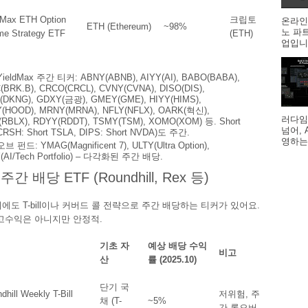
dMax ETH Option
크립토
온라인
ETH (Ethereum)
~98%
노 파
me Strategy ETF
(ETH)
업입니다
ieldMax 주간 티커: ABNY(ABNB), AIYY(AI), BABO(BABA),
BRK.B), CRCO(CRCL), CVNY(CVNA), DISO(DIS),
(DKNG), GDXY(금광), GMEY(GME), HIYY(HIMS),
(HOOD), MRNY(MRNA), NFLY(NFLX), OARK(혁신),
러다임
(RBLX), RDYY(RDDT), TSMY(TSM), XOMO(XOM) 등. Short
넘어,
RSH: Short TSLA, DIPS: Short NVDA)도 주간.
영하는
 펀드: YMAG(Magnificent 7), ULTY(Ultra Option),
(AI/Tech Portfolio) – 다각화된 주간 배당.
주간 배당 ETF (Roundhill, Rex 등)
x 외에도 T-bill이나 커버드 콜 전략으로 주간 배당하는 티커가 있어요.
 고수익은 아니지만 안정적.
기초 자
예상 배당 수익
비고
산
률 (2025.10)
단기 국
dhill Weekly T-Bill
저위험, 주
채 (T-
~5%
간 롤오버