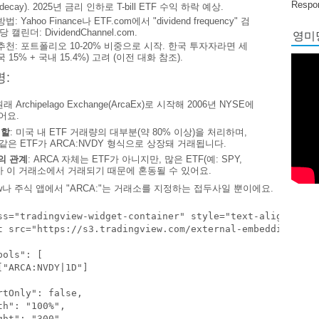
Respon
 decay). 2025년 금리 인하로 T-bill ETF 수익 하락 예상.
법: Yahoo Finance나 ETF.com에서 "dividend frequency" 검
영미당
당 캘린더: DividendChannel.com.
추천: 포트폴리오 10-20% 비중으로 시작. 한국 투자자라면 세
 15% + 국내 15.4%) 고려 (이전 대화 참조).
명:
원래 Archipelago Exchange(ArcaEx)로 시작해 2006년 NYSE에
어요.
역할
: 미국 내 ETF 거래량의 대부분(약 80% 이상)을 처리하며,
 같은 ETF가 ARCA:NVDY 형식으로 상장돼 거래됩니다.
의 관계
: ARCA 자체는 ETF가 아니지만, 많은 ETF(예: SPY,
가 이 거래소에서 거래되기 때문에 혼동될 수 있어요.
View나 주식 앱에서 "ARCA:"는 거래소를 지정하는 접두사일 뿐이에요.
ss="tradingview-widget-container" style="text-align: cent
t src="https://s3.tradingview.com/external-embedding/embe
ols": [

["ARCA:NVDY|1D"]

rtOnly": false,

th": "100%",

ght": "300",
