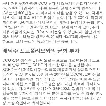
국내 개인투자자라면 QQQ 투자 시 ISA(개인종합자산관리계
좌)와 IRP(개인퇴직계좌)를 활용한 절세 전략이 필수입니다.
ISA는 연 400만원까지 비과세 혜택을 받을 수 있으며, 국내주
식뿐 아니라 해외 ETF도 편입 가능합니다. 월 30만원 적립 계
획이라면 ISA 한도 내에서 완전히 비과세 운영이 가능합니다.
IRP도 유사하게 연 400만원 한도의 절세 혜택이 있어, 추가
여유 자금이 있다면 IRP에도 배분할 수 있습니다. 일반 계좌
에서 나오는 배당과 양도차익은 최대 45.1%의 세금을 내야
하므로, 절세 구조의 중요성은 매우 높습니다.
배당주 포트폴리오와의 균형 투자
QQQ 같은 성장주 ETF만으로는 포트폴리오 변동성이 크므
로, 배당주 ETF인 SCHD와의 조합 투자를 권장합니다.
SCHD는 연 3~4% 배당수익률을 제공하면서 상대적으로 변
동성이 낮습니다. 월 30만원 중 20만원을 QQQ에, 10만원을
SCHD에 배분하면, 성장성과 소득성의 균형을 이룰 수 있습
니다. 이러한 포트폴리오 구성은 장기 자산 축적에 최적화되
어 있습니다. SPY를 추가하면 S&P500의 광범위한 미국 기
업들에도 투자하게 되어 더욱 분산 효과를 높일 수 있습니다.
개별 종목 매수보다는 ETF 적립식 투자가 변동성 관리와 감
정 조절 측면에서 유리합니다.