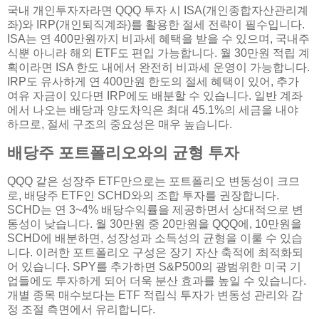
국내 개인투자자라면 QQQ 투자 시 ISA(개인종합자산관리계
좌)와 IRP(개인퇴직계좌)를 활용한 절세 전략이 필수입니다.
ISA는 연 400만원까지 비과세 혜택을 받을 수 있으며, 국내주
식뿐 아니라 해외 ETF도 편입 가능합니다. 월 30만원 적립 계
획이라면 ISA 한도 내에서 완전히 비과세 운영이 가능합니다.
IRP도 유사하게 연 400만원 한도의 절세 혜택이 있어, 추가
여유 자금이 있다면 IRP에도 배분할 수 있습니다. 일반 계좌
에서 나오는 배당과 양도차익은 최대 45.1%의 세금을 내야
하므로, 절세 구조의 중요성은 매우 높습니다.
배당주 포트폴리오와의 균형 투자
QQQ 같은 성장주 ETF만으로는 포트폴리오 변동성이 크므
로, 배당주 ETF인 SCHD와의 조합 투자를 권장합니다.
SCHD는 연 3~4% 배당수익률을 제공하면서 상대적으로 변
동성이 낮습니다. 월 30만원 중 20만원을 QQQ에, 10만원을
SCHD에 배분하면, 성장성과 소득성의 균형을 이룰 수 있습
니다. 이러한 포트폴리오 구성은 장기 자산 축적에 최적화되
어 있습니다. SPY를 추가하면 S&P500의 광범위한 미국 기
업들에도 투자하게 되어 더욱 분산 효과를 높일 수 있습니다.
개별 종목 매수보다는 ETF 적립식 투자가 변동성 관리와 감
정 조절 측면에서 유리합니다.