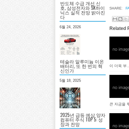
반도체 수급 개선 신
호, 삼성전자와 SK하이
SHARE:
F
닉스 실적 전망 밝아진
다
6월 24, 2026
Related 
테슬라 알루미늄 이온
배터리, 또 한 번의 혁
이 더욱 부
신인가
5월 18, 2025
큰 자금을 
2025년 급등 예상 양자
컴퓨터 주식 TOP 5: 성
장과 전망