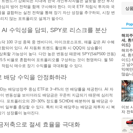
화 트렌드가 강화되는 시대에 한국 개인투자자들은 글로벌 분산 투자
중심의 방어 전략을 함께 구사해야 한다. 미국 ETF 적립식 투자와 국
품을 결합하는 실전 전략을 통해 장기 자산 성장을 추구하되, 시장 변
리지 않는 포트폴리오 설계가 필수다.
Pop
 AI 수익성을 담되, SPY로 리스크를 분산
해외주
세, 
닥 100 구성 종목 중 엔비디아, 마이크로소프트, 애플 같은 AI 수혜
이드)
포함되어 있다. AI 자동화 트렌드 활성화 시 QQQ의 상승률이
해외주
 상회할 가능성이 높다. 다만 높은 변동성 때문에 SPY(S&P500 연동)
세, 
는 5:5 비율로 혼합하여 포트폴리오를 구성하는 것이 현명하다. 월 50
이드)
고 넘
 적립식 매수로 장기 수익률을 극대화할 수 있다.
익에만
많습니다
로 배당 수익을 안정화하라
HD는 배당성장주 중심 ETF로 3~4%의 연 배당률을 제공한다. AI 자
이 변동성을 보이더라도 배당금은 꾸준히 지급되기 때문에 심리적
다. 포트폴리오의 20~30% 정도를 SCHD에 배분하여 월 배당금 수
이브 
비 일부를 충당할 수 있다. 특히 미국 배당주는 배당금 재투자 시 복
자 전략
장기 성장률이 높아진다.
연금저축으로 절세 효율을 극대화