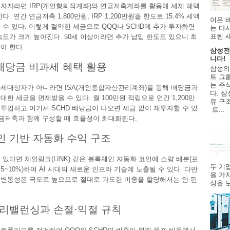
자자라면 IRP(개인형퇴직계좌)와 연금저축계좌를 활용해 세제 혜택
다. 연간 연금저축 1,800만원, IRP 1,200만원을 한도로 15.4% 세액
이온 
 수 있다. 이렇게 절약한 세금으로 QQQ나 SCHD에 추가 투자하면
는 다
표된 
속도가 크게 높아진다. 50세 이상이라면 추가 납입 한도도 있으니 최
야 한다.
삼성전
니다!
 배당금 비과세 혜택 활용
삼성의
트 그룹
는 주
세대상자가 아니라면 ISA(개인종합자산관리계좌)를 통해 배당금과
다. 삼
대한 세금을 면제받을 수 있다. 월 100만원 적립으로 연간 1,200만
유 구
에 투입하고 여기서 SCHD 배당금이 나오면 세금 없이 재투자할 수 있
트...
연금저축과 함께 구성할 때 효율성이 최대화된다.
 기반 자동화 수익 구조
 있다면 체인링크(LINK) 같은 블록체인 자동화 코인에 소량 배분(포
두 기
5~10%)하여 AI 시대의 새로운 인프라 기술에 노출될 수 있다. 다만
을 가
변동성은 극도로 높으므로 절대로 과도한 비중을 할당해서는 안 된
성을 보
리밸런싱과 손절·익절 규칙