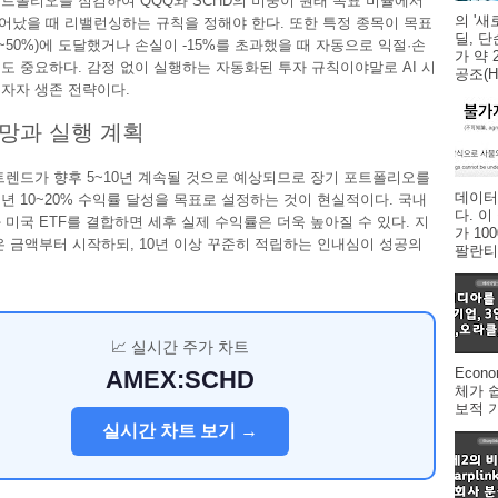
트폴리오를 점검하여 QQQ와 SCHD의 비중이 원래 목표 비율에서
의 '새
벗어났을 때 리밸런싱하는 규칙을 정해야 한다. 또한 특정 종목이 목표
딜, 
0~50%)에 도달했거나 손실이 -15%를 초과했을 때 자동으로 익절·손
가 약 
도 중요하다. 감정 없이 실행하는 자동화된 투자 규칙이야말로 AI 시
공조(HV
자자 생존 전략이다.
망과 실행 계획
 트렌드가 향후 5~10년 계속될 것으로 예상되므로 장기 포트폴리오를
데이터
년 10~20% 수익률 달성을 목표로 설정하는 것이 현실적이다. 국내
다. 
 미국 ETF를 결합하면 세후 실제 수익률은 더욱 높아질 수 있다. 지
가 1
은 금액부터 시작하되, 10년 이상 꾸준히 적립하는 인내심이 성공의
팔란티어
📈 실시간 주가 차트
Econ
AMEX:SCHD
체가 
보적 
실시간 차트 보기 →