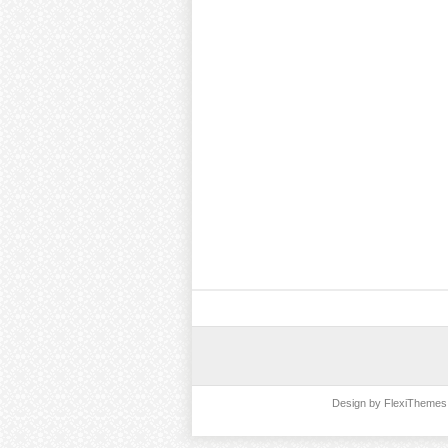
Design by
FlexiThemes