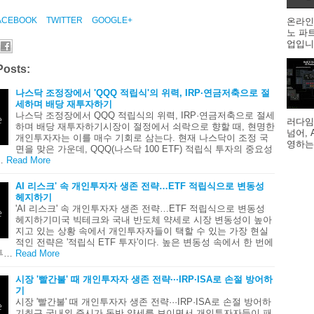
ACEBOOK
TWITTER
GOOGLE+
온라인
노 파
업입니다
Posts:
나스닥 조정장에서 'QQQ 적립식'의 위력, IRP·연금저축으로 절
세하며 배당 재투자하기
나스닥 조정장에서 QQQ 적립식의 위력, IRP·연금저축으로 절세
러다임
하며 배당 재투자하기시장이 절정에서 쇠락으로 향할 때, 현명한
넘어,
개인투자자는 이를 매수 기회로 삼는다. 현재 나스닥이 조정 국
영하는
면을 맞은 가운데, QQQ(나스닥 100 ETF) 적립식 투자의 중요성
…
Read More
AI 리스크' 속 개인투자자 생존 전략…ETF 적립식으로 변동성
헤지하기
'AI 리스크' 속 개인투자자 생존 전략…ETF 적립식으로 변동성
헤지하기미국 빅테크와 국내 반도체 약세로 시장 변동성이 높아
지고 있는 상황 속에서 개인투자자들이 택할 수 있는 가장 현실
적인 전략은 '적립식 ETF 투자'이다. 높은 변동성 속에서 한 번에
투…
Read More
시장 '빨간불' 때 개인투자자 생존 전략···IRP·ISA로 손절 방어하
기
시장 '빨간불' 때 개인투자자 생존 전략···IRP·ISA로 손절 방어하
기최근 국내외 증시가 동반 약세를 보이면서 개인투자자들이 패