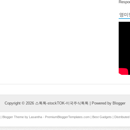
Respon
영미당
Copyright ©
2026
스톡톡-stockTOK-미국주식톡톡
| Powered by
Blogger
| Blogger Theme by
Lasantha
-
PremiumBloggerTemplates.com
|
Best Gadgets
| Distribute