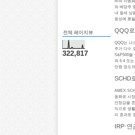
AI와 자동
와 배당주 
내 절세 상
동성에 흔들
QQQ로
전체 페이지뷰
QQQ는 나스
주가 다수 
322,817
S&P500을
와 6:4 또
만원 정도의
SCHD
AMEX:SC
동화로 시장
안정감을 준
익으로 생활
리 효과로 
IRP·