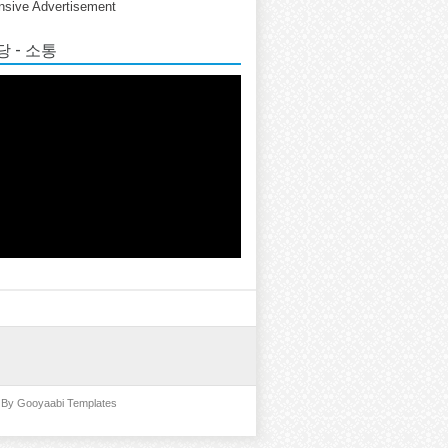
sive Advertisement
 - 소통
d By
Gooyaabi Templates