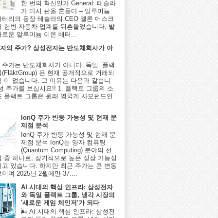
한 번의 혁신인가 General: 테슬라
가 다시 판을 흔들다 – 알루미늄
배터리의 등장 테슬라의 CEO 엘론 머스크
시 한번 자동차 업계를 뒤흔들었습니다. 발
새로운 알루미늄 이온 배터...
자의 주가? 삼성전자는 반도체회사가 아
 주가는 반도체회사가 아니다. 독일 플랙
(FläktGroup) 은 현재 공개적으로 거래되
식 이 없습니다. 그 이유는 다음과 같습니
성 주가를 보십시요!! 1. 플랙트 그룹의 소
조 플랙트 그룹은 원래 영국계 사모펀드인
IonQ 주가 반등 가능성 및 현재 문
제점 분석
IonQ 주가 반등 가능성 및 현재 문
제점 분석 IonQ는 양자 컴퓨팅
(Quantum Computing) 분야의 선
업 중 하나로, 장기적으로 높은 성장 가능성
지고 있습니다. 하지만 최근 주가는 큰 변동
이며 2025년 2월에만 37....
AI 시대의 핵심 인프라: 삼성전자
와 독일 플랙트 그룹, 냉각 시장의
'새로운 게임 체인저'가 되다
🌬️ AI 시대의 핵심 인프라: 삼성전