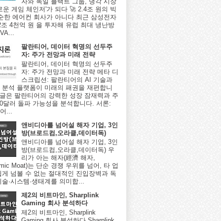
자와 독일 플랙트 그룹, 냉각 시장
로운 게임 체인저'가 되다 🚀 2.4조 원의 빅
단순한 에어컨 회사가 아니다 최근 삼성전자
2조 4천억 원 을 투자해 유럽 최대 냉난방
A...
팔란티어, 데이터 혁명의 선두주
자: 주가 전망과 미래 전략
팔란티어, 데이터 혁명의 선두주
자: 주가 전망과 미래 전략 메타 디
스크립션: 팔란티어의 AI 기술과
 분석 플랫폼이 미래의 패권을 재편합니
이 글은 팔란티어의 강력한 성장 잠재력과 주
000달러 돌파 가능성을 분석합니다. 서론:
...
앤비디아를 넘어설 해자 기업, 3인
방(브로드컴,오라클,데이터독)
앤비디아를 넘어설 해자 기업, 3인
방(브로드컴,오라클,데이터독) 우
리가 아는 해자(經濟 해자,
omic Moat)는 단순 경쟁 우위를 넘어, 타 업
쉽게 넘볼 수 없는 절대적인 진입장벽과 독
기술·시스템·생태계를 의미합...
제2의 비트마인, Sharplink
Gaming 회사 분석하다
제2의 비트마인, Sharplink
Gaming 회사 분석하다 Sharplink