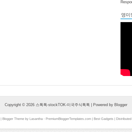
Respon
영미당
Copyright ©
2026
스톡톡-stockTOK-미국주식톡톡
| Powered by
Blogger
| Blogger Theme by
Lasantha
-
PremiumBloggerTemplates.com
|
Best Gadgets
| Distribute