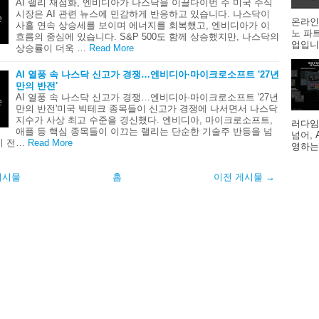
AI 랠리 재점화, 엔비디아가 나스닥을 이끌다이번 주 미국 주식
시장은 AI 관련 뉴스에 민감하게 반응하고 있습니다. 나스닥이
온라인
사흘 연속 상승세를 보이며 에너지를 회복했고, 엔비디아가 이
노 파
흐름의 중심에 있습니다. S&P 500도 함께 상승했지만, 나스닥의
업입니다
상승률이 더욱 …
Read More
AI 열풍 속 나스닥 신고가 경쟁…엔비디아·마이크로소프트 '27년
만의 반전'
AI 열풍 속 나스닥 신고가 경쟁…엔비디아·마이크로소프트 '27년
만의 반전'미국 빅테크 종목들이 신고가 경쟁에 나서면서 나스닥
지수가 사상 최고 수준을 경신했다. 엔비디아, 마이크로소프트,
러다임
애플 등 핵심 종목들이 이끄는 랠리는 단순한 기술주 반등을 넘
넘어,
시 전…
Read More
영하는
게시물
홈
이전 게시물 →