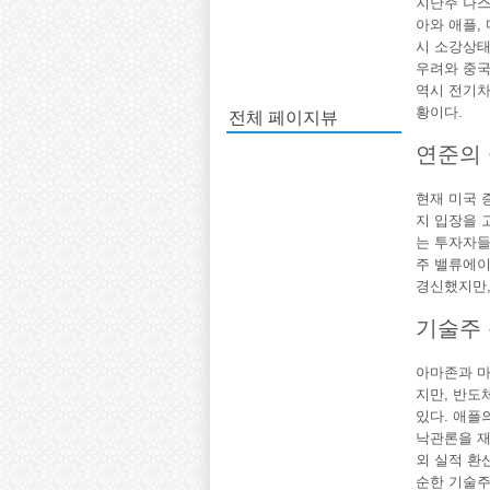
지난주 나스
아와 애플,
시 소강상태
우려와 중국
역시 전기차
전체 페이지뷰
황이다.
연준의 
현재 미국 
지 입장을 
는 투자자들
주 밸류에이
경신했지만,
기술주 
아마존과 
지만, 반도
있다. 애플
낙관론을 재
외 실적 환
순한 기술주