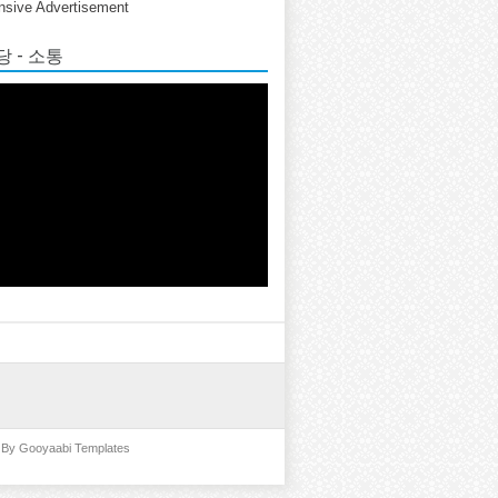
sive Advertisement
 - 소통
d By
Gooyaabi Templates