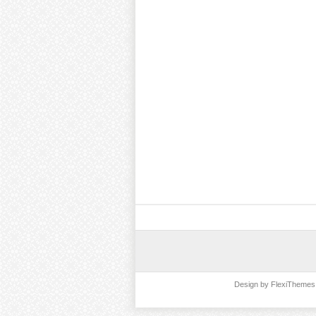
Design by
FlexiThemes