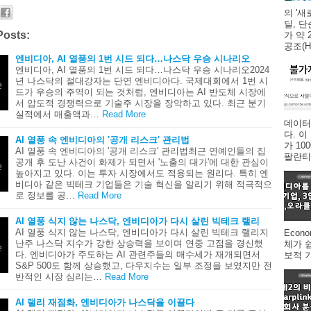
의 '새
딜, 
Posts:
가 약 
공조(HV
엔비디아, AI 열풍의 1번 시드 되다…나스닥 우승 시나리오
엔비디아, AI 열풍의 1번 시드 되다…나스닥 우승 시나리오2024
년 나스닥의 절대강자는 단연 엔비디아다. 국제대회에서 1번 시
드가 우승의 주역이 되는 것처럼, 엔비디아는 AI 반도체 시장에
서 압도적 경쟁력으로 기술주 시장을 장악하고 있다. 최근 분기
실적에서 매출액과…
Read More
데이터
다. 
AI 열풍 속 엔비디아의 '공개 리스크' 관리법
가 1
AI 열풍 속 엔비디아의 '공개 리스크' 관리법최근 연예인들의 집
팔란티어
공개 후 도난 사건이 화제가 되면서 '노출의 대가'에 대한 관심이
높아지고 있다. 이는 투자 시장에서도 적용되는 원리다. 특히 엔
비디아 같은 빅테크 기업들은 기술 혁신을 알리기 위해 적극적으
로 정보를 공…
Read More
AI 열풍 식지 않는 나스닥, 엔비디아가 다시 살린 빅테크 랠리
AI 열풍 식지 않는 나스닥, 엔비디아가 다시 살린 빅테크 랠리지
Econ
난주 나스닥 지수가 강한 상승력을 보이며 연중 고점을 경신했
체가 
다. 엔비디아가 주도하는 AI 관련주들의 매수세가 재개되면서
보적 
S&P 500도 함께 상승했고, 다우지수는 일부 조정을 보였지만 전
반적인 시장 심리는…
Read More
AI 랠리 재점화, 엔비디아가 나스닥을 이끌다