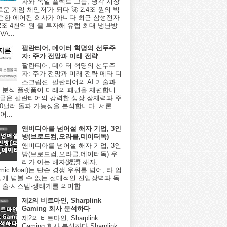
자와 독일 플랙트 그룹, 냉각 시장
로운 게임 체인저'가 되다 🚀 2.4조 원의 빅
단순한 에어컨 회사가 아니다 최근 삼성전자
2조 4천억 원 을 투자해 유럽 최대 냉난방
A...
팔란티어, 데이터 혁명의 선두주
자: 주가 전망과 미래 전략
팔란티어, 데이터 혁명의 선두주
자: 주가 전망과 미래 전략 메타 디
스크립션: 팔란티어의 AI 기술과
 분석 플랫폼이 미래의 패권을 재편합니
이 글은 팔란티어의 강력한 성장 잠재력과 주
000달러 돌파 가능성을 분석합니다. 서론:
...
앤비디아를 넘어설 해자 기업, 3인
방(브로드컴,오라클,데이터독)
앤비디아를 넘어설 해자 기업, 3인
방(브로드컴,오라클,데이터독) 우
리가 아는 해자(經濟 해자,
omic Moat)는 단순 경쟁 우위를 넘어, 타 업
쉽게 넘볼 수 없는 절대적인 진입장벽과 독
기술·시스템·생태계를 의미합...
제2의 비트마인, Sharplink
Gaming 회사 분석하다
제2의 비트마인, Sharplink
Gaming 회사 분석하다 Sharplink