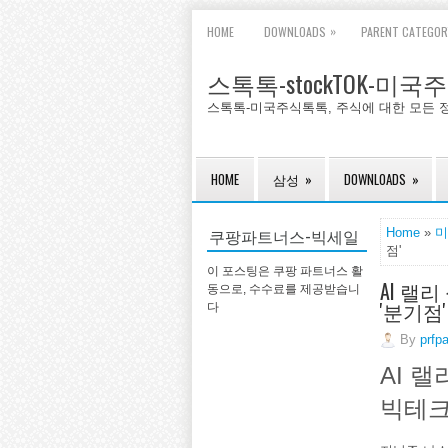
»
HOME
DOWNLOADS
PARENT CATEGOR
스톡톡-stockTOK-미
스톡톡-미국주식톡톡, 주식에 대한 모든 
HOME
삼성
»
DOWNLOADS
»
쿠팡파트너스-빅세일
Home
»
미
점'
이 포스팅은 쿠팡 파트너스 활
AI 랠
동으로, 수수료를 제공받습니
'분기점'
다
By
prfp
AI 
빅테크