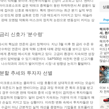
닥이 약세를 보이며 개인투자자들의 긴장이 고조되고 있다. 엔비디
 마이크로소프트 같은 빅테크 종목들이 동반 하락하면서 AI 광풍이 일
에 접어든 신호로 해석된다. 특히 엔비디아는 최근 분기 실적 부진
산 반도체 경쟁 심화로 인한 기관 매도세가 이어지고 있다. 테슬라
Pop
 판매 모멘텀 약화와 머스크의 정치적 논란으로 변동성이 커지는 상
해외주
세, 
금리 신호가 '분수령'
이드)
해외주
증시의 핵심은 연준의 금리 정책이다. 지난 3월 이후 현 금리 수준 유
세, 
고수하던 연준이 경제 약화 신호에 대해 관망 태도를 보이고 있다. 이
이드)
고 넘
에게 혼재된 메시지로 작용하고 있다. 고금리 환경이 지속되면 성장
익에만
션이 압박받을 수 있기 때문이다. S&P500은 여전히 연중 신고가를
많습니다
 나스닥과의 괴리가 벌어지면서 시장 내 방향성 논의가 활발하다.
분할 추세와 투자자 선별
마이크로소프트는 클라우드 사업 호황으로 상대적으로 버티는 모습이
이브 
체 의존도가 높은 엔비디아는 공급 과잉 우려로 큰 폭의 조정을 받고
자 전략
의 경우 아이폰 판매 약세와 중국 시장 부진이 겹치면서 투자자들의
점검하게 만들었다. 달러 강세가 지속되는 가운데 미국 기업들의 해
산 손실도 커지고 있는 상황이다. 이러한 변화 속에서 투자자들은 단
 수급이 아닌 근본적인 실적 개선을 증명하는 기업들로 포트폴리오