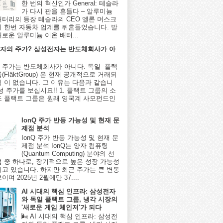
한 번의 혁신인가 General: 테슬라
가 다시 판을 흔들다 – 알루미늄
배터리의 등장 테슬라의 CEO 엘론 머스크
시 한번 자동차 업계를 뒤흔들었습니다. 발
새로운 알루미늄 이온 배터...
자의 주가? 삼성전자는 반도체회사가 아
 주가는 반도체회사가 아니다. 독일 플랙
(FläktGroup) 은 현재 공개적으로 거래되
식 이 없습니다. 그 이유는 다음과 같습니
성 주가를 보십시요!! 1. 플랙트 그룹의 소
조 플랙트 그룹은 원래 영국계 사모펀드인
IonQ 주가 반등 가능성 및 현재 문
제점 분석
IonQ 주가 반등 가능성 및 현재 문
제점 분석 IonQ는 양자 컴퓨팅
(Quantum Computing) 분야의 선
업 중 하나로, 장기적으로 높은 성장 가능성
지고 있습니다. 하지만 최근 주가는 큰 변동
이며 2025년 2월에만 37....
AI 시대의 핵심 인프라: 삼성전자
와 독일 플랙트 그룹, 냉각 시장의
'새로운 게임 체인저'가 되다
🌬️ AI 시대의 핵심 인프라: 삼성전