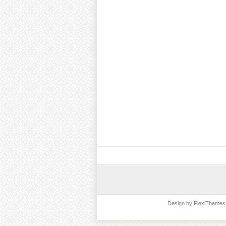
Design by
FlexiThemes