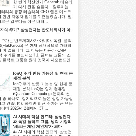
한 번의 혁신인가 General: 테슬라
가 다시 판을 흔들다 – 알루미늄
배터리의 등장 테슬라의 CEO 엘론 머스크
시 한번 자동차 업계를 뒤흔들었습니다. 발
새로운 알루미늄 이온 배터...
자의 주가? 삼성전자는 반도체회사가 아
 주가는 반도체회사가 아니다. 독일 플랙
(FläktGroup) 은 현재 공개적으로 거래되
식 이 없습니다. 그 이유는 다음과 같습니
성 주가를 보십시요!! 1. 플랙트 그룹의 소
조 플랙트 그룹은 원래 영국계 사모펀드인
IonQ 주가 반등 가능성 및 현재 문
제점 분석
IonQ 주가 반등 가능성 및 현재 문
제점 분석 IonQ는 양자 컴퓨팅
(Quantum Computing) 분야의 선
업 중 하나로, 장기적으로 높은 성장 가능성
지고 있습니다. 하지만 최근 주가는 큰 변동
이며 2025년 2월에만 37....
AI 시대의 핵심 인프라: 삼성전자
와 독일 플랙트 그룹, 냉각 시장의
'새로운 게임 체인저'가 되다
🌬️ AI 시대의 핵심 인프라: 삼성전