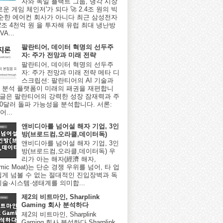
자와 독일 플랙트 그룹, 냉각 시장
로운 게임 체인저'가 되다 🚀 2.4조 원의 빅
단순한 에어컨 회사가 아니다 최근 삼성전자
2조 4천억 원 을 투자해 유럽 최대 냉난방
A...
팔란티어, 데이터 혁명의 선두주
자: 주가 전망과 미래 전략
팔란티어, 데이터 혁명의 선두주
자: 주가 전망과 미래 전략 메타 디
스크립션: 팔란티어의 AI 기술과
 분석 플랫폼이 미래의 패권을 재편합니
이 글은 팔란티어의 강력한 성장 잠재력과 주
000달러 돌파 가능성을 분석합니다. 서론:
...
앤비디아를 넘어설 해자 기업, 3인
방(브로드컴,오라클,데이터독)
앤비디아를 넘어설 해자 기업, 3인
방(브로드컴,오라클,데이터독) 우
리가 아는 해자(經濟 해자,
omic Moat)는 단순 경쟁 우위를 넘어, 타 업
쉽게 넘볼 수 없는 절대적인 진입장벽과 독
기술·시스템·생태계를 의미합...
제2의 비트마인, Sharplink
Gaming 회사 분석하다
제2의 비트마인, Sharplink
Gaming 회사 분석하다 Sharplink