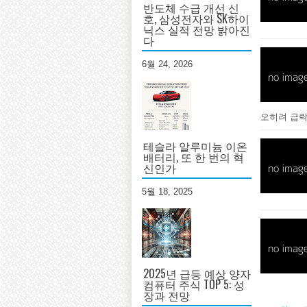
반도체 수급 개선 신
호, 삼성전자와 SK하이
닉스 실적 전망 밝아진
다
6월 24, 2026
오히려 급락
테슬라 알루미늄 이온
배터리, 또 한 번의 혁
신인가
5월 18, 2025
2025년 급등 예상 양자
컴퓨터 주식 TOP 5: 성
장과 전망