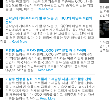
전략을 짜고 있다. 나스닥 100 기술주를 추종하는 QQQ ETF를
중심으로 한 적립식 투자가 주목받고 있다. 종자선수 같은 기업
온라인
들(엔비디아, 마이크…
Read More
노 파
업입니다
급락장에 개미투자자가 할 수 있는 것...QQQ와 배당주 적립의
전략
급락장에 개미투자자가 할 수 있는 것...QQQ와 배당주 적립의
전략계좌가 녹는다고 호소하는 개인투자자들이 증가했다. 어제
는 좋다더니 하루 만에 5% 손실을 본 사람들도 많고, 13% 변동
을 겪은 종목도 있다. 이런 와중에 중요한 것은 패닉셀하지 않고
장을 …
Read More
러다임
넘어,
영하는
역전장 노리는 투자자 전략…QQQ·SPY 분할 매수 타이밍
역전장 노리는 투자자 전략…QQQ·SPY 분할 매수 타이밍시장
이 '역전'을 준비 중이라면, 현명한 투자자는 이를 어떻게 활용할
것인가. 미국 나스닥과 한국 코스피 모두 상승 신호를 보이고 있
는 현 시점에서 개인투자자의 포트폴리오 전략이 중요하다.
QQQ와 SPY를 중심…
Read More
기술주 변동성 심화, 포트폴리오 재균형 시점…IRP 활용 전략
기술주 변동성 심화, 포트폴리오 재균형 시점…IRP 활용 전략미
국 나스닥이 AI 열풍으로 급등하면서 기술주 비중이 과도해진 개
인투자자가 많다. 현재의 밸류에이션 고평가 상황에서 포트폴리
오 재균형이 필수다. QQQ 비중을 줄이고 배당주와 안정성 자산
비중을 늘리는 전략이…
Read More