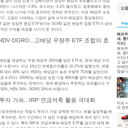
벌 금리 인상 신호가 강해지면서 성장주 중심의 포트폴리오가 극심
었다. 나스닥은 -2.8%, 코스피는 -3.2% 떨어졌고, 암호화폐도 동반
다. 이런 시기에 가장 효과적인 전략은 무엇인가. 바로 '배당주 포트
'다. 고금리 시대에는 기업의 실제 수익과 배당금이 중요해진다.
Pop
Y 같은 성장주 중심 ETF보다는 SCHD 같은 배당주 집중 ETF가 상대
적인 수익을 제공할 시기가 온 것이다.
해외주
세, 
·HDV·DGRO...고배당 우량주 ETF 조합의 효
이드)
해외주
세, 
이드)
월배당을 제공하는 우량 배당주 250개를 담은 ETF로, 현재 배당 수익
고 넘
8% 수준이다. 지난 10년간 연복합수익률은 10.2%에 달했으며, 변동
익에만
많습니다
00 대비 40% 낮다. HDV는 배당금이 높은 우량주 75개를 담았으며
은 4.1%다. DGRO는 배당금 성장 기업 400개를 담아 배당금이 매년
업들에 투자하는 전략이다. 현재 환경에서 추천하는 포트폴리오 구
50%, HDV 30%, DGRO 20%의 비중이다.
투자 가속...IRP·연금저축 활용 극대화
이브 
자 전략
조정국면에서는 적립식 투자가 가장 강력한 무기다. 매월 일정액을 배
에 투자하면, 저가 구간에서 더 많은 수량을 매입하게 되어 장기 수익
높일 수 있다. 특히 IRP와 연금저축에 배당주 ETF를 담으면 세제 혜