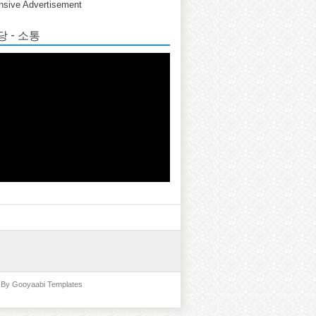
sive Advertisement
 - 소통
d By
Gooyaabi Templates