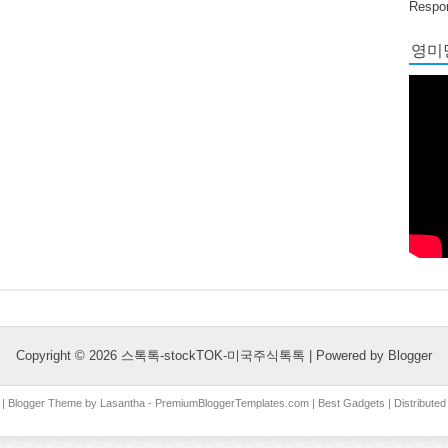
Respon
영미당
Copyright ©
2026
스톡톡-stockTOK-미국주식톡톡
| Powered by
Blogger
| Blogger Theme by
Lasantha
-
PremiumBloggerTemplates.com
|
Best Gadgets
| Distribute