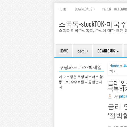
»
HOME
DOWNLOADS
PARENT CATEGOR
스톡톡-stockTOK-미
스톡톡-미국주식톡톡, 주식에 대한 모든 
HOME
삼성
»
DOWNLOADS
»
쿠팡파트너스-빅세일
Home
»
투
하기
이 포스팅은 쿠팡 파트너스 활
금리 인
동으로, 수수료를 제공받습니
극복하
다
By
prfp
금리 
'절박