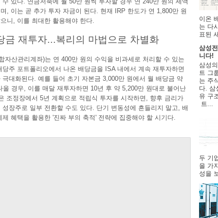
수 있다. 연금저축에 월 50만 원씩 투자할 경우 연 240만 원의 세액
, 이는 곧 추가 투자 자금이 된다. 현재 IRP 한도가 연 1,800만 원
이온 
으니, 이를 최대한 활용해야 한다.
는 다
표된 
배당금 재투자...복리의 마법으로 차별화
삼성전
니다!
종합자산관리계좌)는 연 400만 원의 수익을 비과세로 처리할 수 있는
삼성의
배당주 포트폴리오에서 나온 배당금을 ISA 내에서 계속 재투자하면
트 그룹
 극대화된다. 예를 들어 초기 자본금 3,000만 원에서 월 배당금 약
는 주
다. 삼
나올 경우, 이를 매달 재투자하면 10년 후 약 5,200만 원대로 불어난
유 구
같은 조정장에서 5년 계획으로 적립식 투자를 시작하면, 향후 금리가
트...
 성장주로 일부 전환할 수도 있다. 단기 변동성에 흔들리지 말고, 배
세제 혜택을 활용한 '진짜 부의 축적' 전략에 집중해야 할 시기다.
두 기
을 가
성을 보