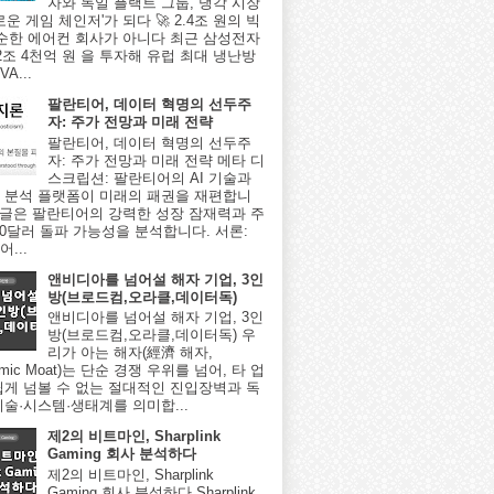
자와 독일 플랙트 그룹, 냉각 시장
로운 게임 체인저'가 되다 🚀 2.4조 원의 빅
단순한 에어컨 회사가 아니다 최근 삼성전자
2조 4천억 원 을 투자해 유럽 최대 냉난방
A...
팔란티어, 데이터 혁명의 선두주
자: 주가 전망과 미래 전략
팔란티어, 데이터 혁명의 선두주
자: 주가 전망과 미래 전략 메타 디
스크립션: 팔란티어의 AI 기술과
 분석 플랫폼이 미래의 패권을 재편합니
이 글은 팔란티어의 강력한 성장 잠재력과 주
000달러 돌파 가능성을 분석합니다. 서론:
...
앤비디아를 넘어설 해자 기업, 3인
방(브로드컴,오라클,데이터독)
앤비디아를 넘어설 해자 기업, 3인
방(브로드컴,오라클,데이터독) 우
리가 아는 해자(經濟 해자,
omic Moat)는 단순 경쟁 우위를 넘어, 타 업
쉽게 넘볼 수 없는 절대적인 진입장벽과 독
기술·시스템·생태계를 의미합...
제2의 비트마인, Sharplink
Gaming 회사 분석하다
제2의 비트마인, Sharplink
Gaming 회사 분석하다 Sharplink