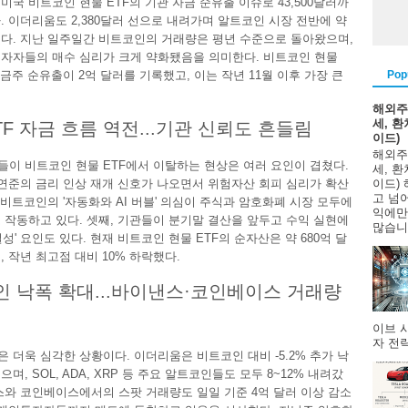
미국 비트코인 현물 ETF의 기관 자금 순유출 이슈로 43,500달러까
. 이더리움도 2,380달러 선으로 내려가며 알트코인 시장 전반에 약
다. 지난 일주일간 비트코인의 거래량은 평년 수준으로 돌아왔으며,
자자들의 매수 심리가 크게 약화됐음을 의미한다. 비트코인 현물
Pop
 금주 순유출이 2억 달러를 기록했고, 이는 작년 11월 이후 가장 큰
해외주
세, 
TF 자금 흐름 역전...기관 신뢰도 흔들림
이드)
해외주
이 비트코인 현물 ETF에서 이탈하는 현상은 여러 요인이 겹쳤다.
세, 
 연준의 금리 인상 재개 신호가 나오면서 위험자산 회피 심리가 확산
이드)
고 넘
, 비트코인의 '자동화와 AI 버블' 의심이 주식과 암호화폐 시장 모두에
익에만
 작동하고 있다. 셋째, 기관들이 분기말 결산을 앞두고 수익 실현에
많습니다
성' 요인도 있다. 현재 비트코인 현물 ETF의 순자산은 약 680억 달
, 작년 최고점 대비 10% 하락했다.
 낙폭 확대...바이낸스·코인베이스 거래량
이브 
자 전략
 더욱 심각한 상황이다. 이더리움은 비트코인 대비 -5.2% 추가 낙
며, SOL, ADA, XRP 등 주요 알트코인들도 모두 8~12% 내려갔
스와 코인베이스에서의 스팟 거래량도 일일 기준 4억 달러 이상 감소