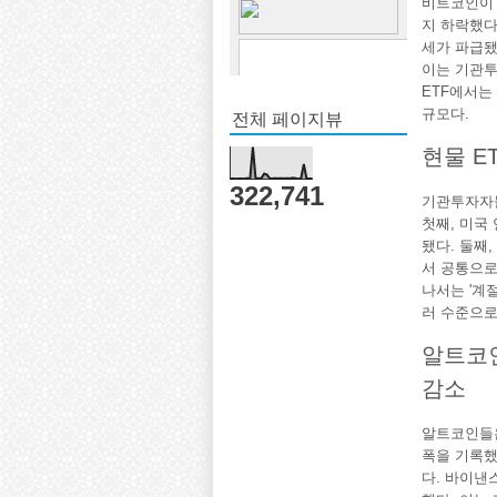
비트코인이 
지 하락했다
세가 파급됐
이는 기관투
ETF에서는
전체 페이지뷰
규모다.
현물 E
322,741
기관투자자들
첫째, 미국
됐다. 둘째
서 공통으로
나서는 '계절
러 수준으로
알트코인
감소
알트코인들은
폭을 기록했으
다. 바이낸