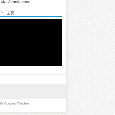
sive Advertisement
 - 소통
d By
Gooyaabi Templates