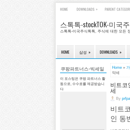
»
HOME
DOWNLOADS
PARENT CATEGOR
스톡톡-stockTOK-미
스톡톡-미국주식톡톡, 주식에 대한 모든 
HOME
삼성
»
DOWNLOADS
»
쿠팡파트너스-빅세일
Home
»
가
약세
이 포스팅은 쿠팡 파트너스 활
비트코인
동으로, 수수료를 제공받습니
세
다
By
prfp
비트코
인 동