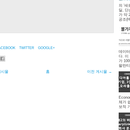
의 '새
딜, 
가 약 
공조(HV
ACEBOOK
TWITTER
GOOGLE+
데이터
다. 
가 1
팔란티어
게시물
홈
이전 게시물 →
Econ
체가 
보적 