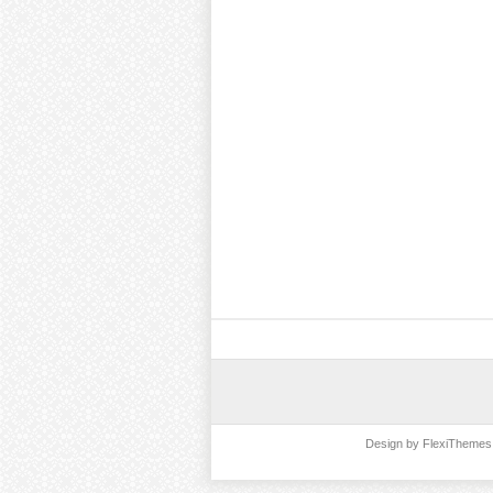
Design by
FlexiThemes