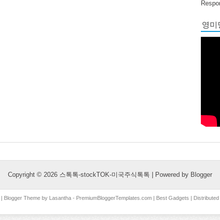
Respon
영미당
Copyright ©
2026
스톡톡-stockTOK-미국주식톡톡
| Powered by
Blogger
| Blogger Theme by
Lasantha
-
PremiumBloggerTemplates.com
|
Best Gadgets
| Distribute