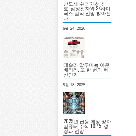
반도체 수급 개선 신
호, 삼성전자와 SK하이
닉스 실적 전망 밝아진
다
6월 24, 2026
테슬라 알루미늄 이온
배터리, 또 한 번의 혁
신인가
5월 18, 2025
2025년 급등 예상 양자
컴퓨터 주식 TOP 5: 성
장과 전망