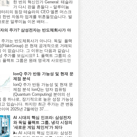
한 번의 혁신인가 General: 테슬라
가 다시 판을 흔들다 – 알루미늄
배터리의 등장 테슬라의 CEO 엘론 머스크
시 한번 자동차 업계를 뒤흔들었습니다. 발
새로운 알루미늄 이온 배터...
자의 주가? 삼성전자는 반도체회사가 아
 주가는 반도체회사가 아니다. 독일 플랙
(FläktGroup) 은 현재 공개적으로 거래되
식 이 없습니다. 그 이유는 다음과 같습니
성 주가를 보십시요!! 1. 플랙트 그룹의 소
조 플랙트 그룹은 원래 영국계 사모펀드인
IonQ 주가 반등 가능성 및 현재 문
제점 분석
IonQ 주가 반등 가능성 및 현재 문
제점 분석 IonQ는 양자 컴퓨팅
(Quantum Computing) 분야의 선
업 중 하나로, 장기적으로 높은 성장 가능성
지고 있습니다. 하지만 최근 주가는 큰 변동
이며 2025년 2월에만 37....
AI 시대의 핵심 인프라: 삼성전자
와 독일 플랙트 그룹, 냉각 시장의
'새로운 게임 체인저'가 되다
🌬️ AI 시대의 핵심 인프라: 삼성전