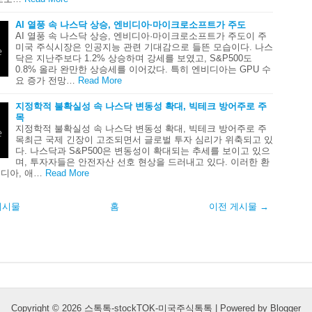
AI 열풍 속 나스닥 상승, 엔비디아·마이크로소프트가 주도
AI 열풍 속 나스닥 상승, 엔비디아·마이크로소프트가 주도이 주
미국 주식시장은 인공지능 관련 기대감으로 들뜬 모습이다. 나스
닥은 지난주보다 1.2% 상승하며 강세를 보였고, S&P500도
0.8% 올라 완만한 상승세를 이어갔다. 특히 엔비디아는 GPU 수
요 증가 전망…
Read More
지정학적 불확실성 속 나스닥 변동성 확대, 빅테크 방어주로 주
목
지정학적 불확실성 속 나스닥 변동성 확대, 빅테크 방어주로 주
목최근 국제 긴장이 고조되면서 글로벌 투자 심리가 위축되고 있
다. 나스닥과 S&P500은 변동성이 확대되는 추세를 보이고 있으
며, 투자자들은 안전자산 선호 현상을 드러내고 있다. 이러한 환
디아, 애…
Read More
게시물
홈
이전 게시물 →
Copyright ©
2026
스톡톡-stockTOK-미국주식톡톡
| Powered by
Blogger