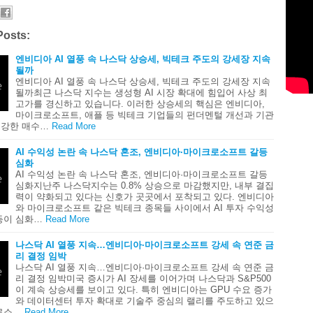
Posts:
엔비디아 AI 열풍 속 나스닥 상승세, 빅테크 주도의 강세장 지속
될까
엔비디아 AI 열풍 속 나스닥 상승세, 빅테크 주도의 강세장 지속
될까최근 나스닥 지수는 생성형 AI 시장 확대에 힘입어 사상 최
고가를 경신하고 있습니다. 이러한 상승세의 핵심은 엔비디아,
마이크로소프트, 애플 등 빅테크 기업들의 펀더멘털 개선과 기관
 강한 매수…
Read More
AI 수익성 논란 속 나스닥 혼조, 엔비디아·마이크로소프트 갈등
심화
AI 수익성 논란 속 나스닥 혼조, 엔비디아·마이크로소프트 갈등
심화지난주 나스닥지수는 0.8% 상승으로 마감했지만, 내부 결집
력이 약화되고 있다는 신호가 곳곳에서 포착되고 있다. 엔비디아
와 마이크로소프트 같은 빅테크 종목들 사이에서 AI 투자 수익성
등이 심화…
Read More
나스닥 AI 열풍 지속…엔비디아·마이크로소프트 강세 속 연준 금
리 결정 임박
나스닥 AI 열풍 지속…엔비디아·마이크로소프트 강세 속 연준 금
리 결정 임박미국 증시가 AI 장세를 이어가며 나스닥과 S&P500
이 계속 상승세를 보이고 있다. 특히 엔비디아는 GPU 수요 증가
와 데이터센터 투자 확대로 기술주 중심의 랠리를 주도하고 있으
로소…
Read More