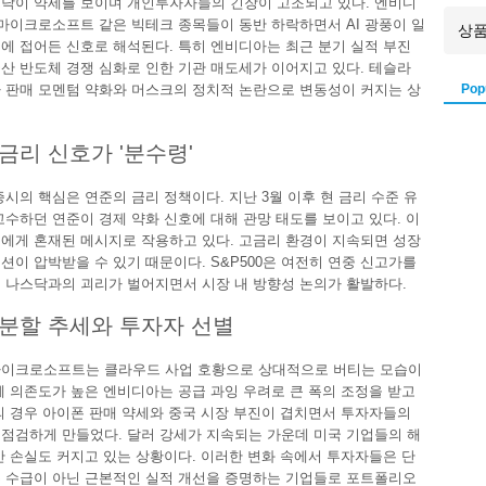
닥이 약세를 보이며 개인투자자들의 긴장이 고조되고 있다. 엔비디
 마이크로소프트 같은 빅테크 종목들이 동반 하락하면서 AI 광풍이 일
에 접어든 신호로 해석된다. 특히 엔비디아는 최근 분기 실적 부진
산 반도체 경쟁 심화로 인한 기관 매도세가 이어지고 있다. 테슬라
Pop
 판매 모멘텀 약화와 머스크의 정치적 논란으로 변동성이 커지는 상
금리 신호가 '분수령'
증시의 핵심은 연준의 금리 정책이다. 지난 3월 이후 현 금리 수준 유
고수하던 연준이 경제 약화 신호에 대해 관망 태도를 보이고 있다. 이
에게 혼재된 메시지로 작용하고 있다. 고금리 환경이 지속되면 성장
션이 압박받을 수 있기 때문이다. S&P500은 여전히 연중 신고가를
 나스닥과의 괴리가 벌어지면서 시장 내 방향성 논의가 활발하다.
분할 추세와 투자자 선별
마이크로소프트는 클라우드 사업 호황으로 상대적으로 버티는 모습이
체 의존도가 높은 엔비디아는 공급 과잉 우려로 큰 폭의 조정을 받고
의 경우 아이폰 판매 약세와 중국 시장 부진이 겹치면서 투자자들의
점검하게 만들었다. 달러 강세가 지속되는 가운데 미국 기업들의 해
산 손실도 커지고 있는 상황이다. 이러한 변화 속에서 투자자들은 단
 수급이 아닌 근본적인 실적 개선을 증명하는 기업들로 포트폴리오