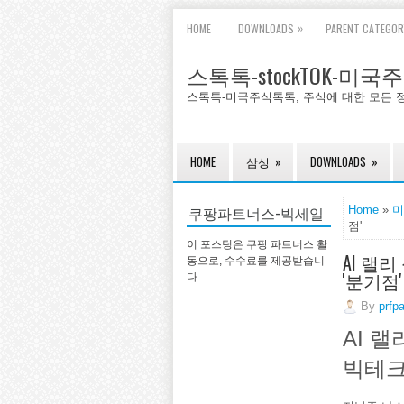
»
HOME
DOWNLOADS
PARENT CATEGOR
스톡톡-stockTOK-미
스톡톡-미국주식톡톡, 주식에 대한 모든 
HOME
삼성
»
DOWNLOADS
»
쿠팡파트너스-빅세일
Home
»
미
점'
이 포스팅은 쿠팡 파트너스 활
AI 랠
동으로, 수수료를 제공받습니
'분기점'
다
By
prfp
AI 
빅테크