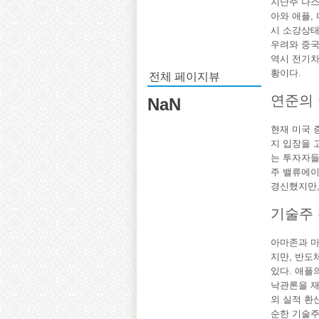
지난주 나스
아와 애플,
시 소강상태
우려와 중국
역시 전기차
전체 페이지뷰
황이다.
연준의 
NaN
현재 미국 
지 입장을 
는 투자자들
주 밸류에이
경신했지만,
기술주 
아마존과 
지만, 반도
있다. 애플
낙관론을 재
외 실적 환
순한 기술주